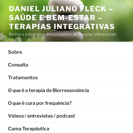
Pular
DANIEL JULIANO FLECK –
para
SAÚDE E BEM-ESTAR –
o
conteúdo
TERAPIAS INTEGRATIVAS
Biofísica Integrativa, Naturopatia e as Terapias Vibracionais
Sobre
Consulta
Tratamentos
O que é a terapia de Biorressonância
O que é cura por frequência?
Vídeos / entrevistas / podcast
Cama Terapêutica