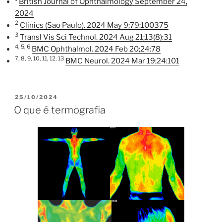
British Journal of Ophthalmology September 24,
2024
2
Clinics (Sao Paulo). 2024 May 9;79:100375
3
Transl Vis Sci Technol. 2024 Aug 21;13(8):31
4,
5,
6
BMC Ophthalmol. 2024 Feb 20;24:78
7,
8,
9,
10,
11,
12,
13
BMC Neurol. 2024 Mar 19;24:101
PUBLICADO
25/10/2024
EM
O que é termografia