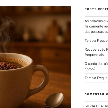
POSTS RECE
As palavras qu
fisicamente re
das pessoas es
Terapia Freque
Recuperação Pó
frequenciais
O canto dos pá
corpo?
Terapia Freque
COMENTÁRI
SILVIA BEAT