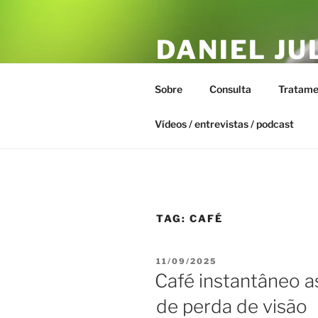
Pular
para
DANIEL JU
o
conteúdo
ESTAR – T
Sobre
Consulta
Tratame
Biofísica Integrativa, Naturopa
Vídeos / entrevistas / podcast
TAG:
CAFÉ
PUBLICADO
11/09/2025
EM
Café instantâneo a
de perda de visão