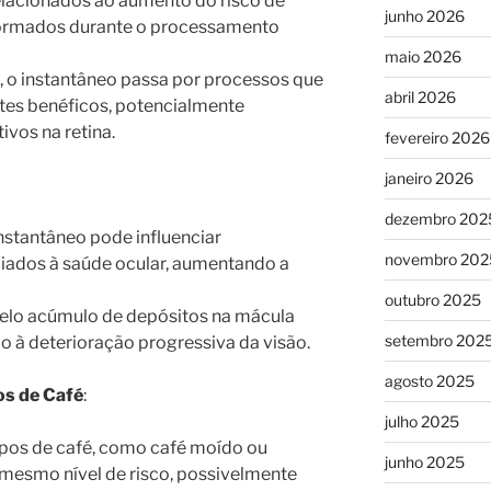
elacionados ao aumento do risco de
junho 2026
ormados durante o processamento
maio 2026
, o instantâneo passa por processos que
abril 2026
tes benéficos, potencialmente
ivos na retina.
fevereiro 2026
janeiro 2026
dezembro 202
nstantâneo pode influenciar
novembro 202
iados à saúde ocular, aumentando a
outubro 2025
pelo acúmulo de depósitos na mácula
setembro 202
ndo à deterioração progressiva da visão.
agosto 2025
s de Café
:
julho 2025
ipos de café, como café moído ou
junho 2025
mesmo nível de risco, possivelmente