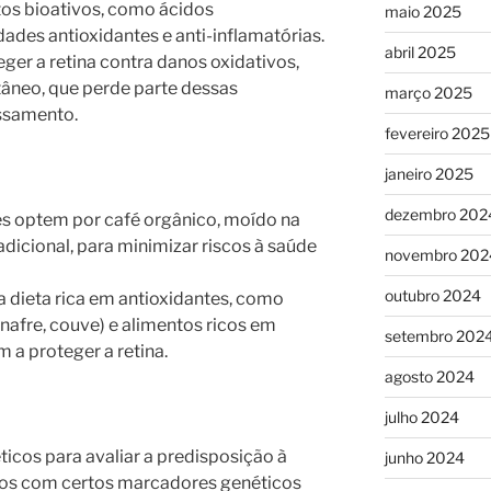
os bioativos, como ácidos
maio 2025
ades antioxidantes e anti-inflamatórias.
abril 2025
r a retina contra danos oxidativos,
tâneo, que perde parte dessas
março 2025
ssamento.
fevereiro 2025
janeiro 2025
dezembro 202
s optem por café orgânico, moído na
dicional, para minimizar riscos à saúde
novembro 202
outubro 2024
dieta rica em antioxidantes, como
inafre, couve) e alimentos ricos em
setembro 202
m a proteger a retina.
agosto 2024
julho 2024
ticos para avaliar a predisposição à
junho 2024
uos com certos marcadores genéticos