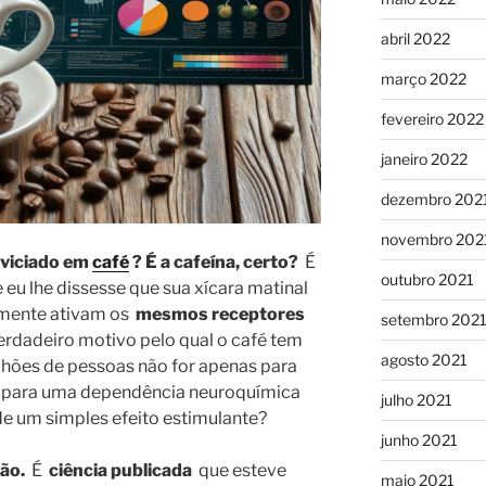
abril 2022
março 2022
fevereiro 2022
janeiro 2022
dezembro 202
novembro 202
 viciado em
café
? É a cafeína, certo?
É
outubro 2021
 eu lhe dissesse que sua xícara matinal
lmente ativam os
mesmos receptores
setembro 202
verdadeiro motivo pelo qual o café tem
agosto 2021
ilhões de pessoas não for apenas para
m para uma dependência neuroquímica
julho 2021
e um simples efeito estimulante?
junho 2021
ção.
É
ciência publicada
que esteve
maio 2021