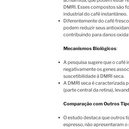
acrilamida, que podem estar r
DMRI. Esses compostos são f
industrial do café instantâneo.
Diferentemente do café fresco
podem reduzir seus antioxidan
contribuindo para danos oxidat
Mecanismos Biológicos
:
A pesquisa sugere que o café i
negativamente os genes assoc
suscetibilidade à DMRI seca.
A DMRI seca é caracterizada 
(parte central da retina), leva
Comparação com Outros Tipo
O estudo destaca que outros t
espresso, não apresentaram o 