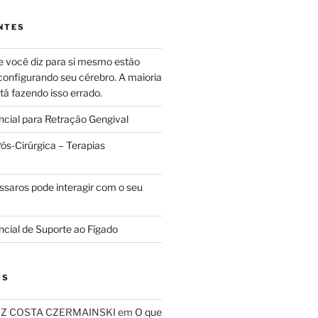
NTES
e você diz para si mesmo estão
configurando seu cérebro. A maioria
tá fazendo isso errado.
ncial para Retração Gengival
s-Cirúrgica – Terapias
ssaros pode interagir com o seu
ncial de Suporte ao Fígado
OS
RIZ COSTA CZERMAINSKI
em
O que