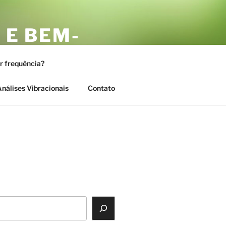
 E BEM-
AS
or frequência?
nálises Vibracionais
Contato