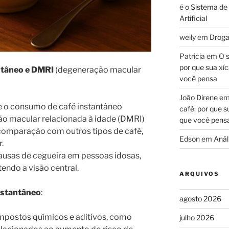
é o Sistema de
Artificial
weily
em
Droga
Patricia
em
O s
por que sua xíc
ntâneo e DMRI
(degeneração macular
você pensa
João Direne
e
e o consumo de café instantâneo
café: por que s
o macular relacionada à idade (DMRI)
que você pens
comparação com outros tipos de café,
Edson
em
Análi
.
ausas de cegueira em pessoas idosas,
endo a visão central.
ARQUIVOS
nstantâneo
:
agosto 2026
mpostos químicos e aditivos, como
julho 2026