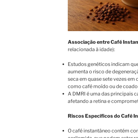
Associação entre Café Insta
relacionada à idade):
Estudos genéticos indicam qu
aumenta o risco de degeneraçã
seca em quase sete vezes em 
como café moído ou de coador
A DMRI é uma das principais c
afetando a retina e compromet
Riscos Específicos do Café I
O café instantâneo contém co