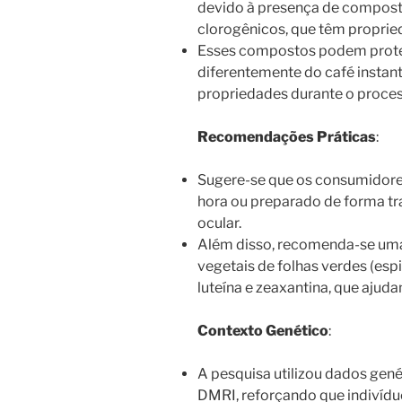
devido à presença de compost
clorogênicos, que têm propried
Esses compostos podem protege
diferentemente do café instan
propriedades durante o proce
Recomendações Práticas
:
Sugere-se que os consumidore
hora ou preparado de forma tra
ocular.
Além disso, recomenda-se uma 
vegetais de folhas verdes (esp
luteína e zeaxantina, que ajuda
Contexto Genético
:
A pesquisa utilizou dados gené
DMRI, reforçando que indivíd