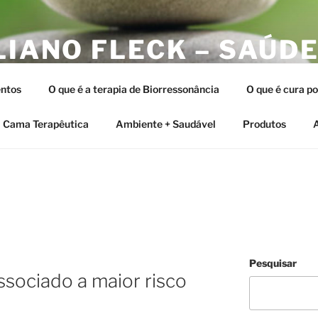
LIANO FLECK – SAÚDE
ERAPIAS INTEGRATIV
ntos
O que é a terapia de Biorressonância
O que é cura p
tia e as Terapias Vibracionais
Cama Terapêutica
Ambiente + Saudável
Produtos
A
Pesquisar
ssociado a maior risco