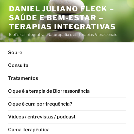
Pular
DANIEL JULIANO FLECK –
para
SAÚDE E BEM-ESTAR –
o
conteúdo
TERAPIAS INTEGRATIVAS
Biofísica Integrativa, Naturopatia e as Terapias Vibracionais
Sobre
Consulta
Tratamentos
O que é a terapia de Biorressonância
O que é cura por frequência?
Vídeos / entrevistas / podcast
Cama Terapêutica