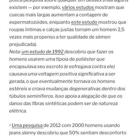
pouca pesquisa sobre qualquer um desses (mas alguns
existem — por exemplo,
vários estudos
mostram que
cuecas mais largas aumentam a contagem de
espermatozoides, enquanto
este estudo
mostrou que
roupas íntimas e calças justas tornam um homem 2,5
vezes mais propenso a ter qualidade de sêmen
prejudicada).
Nota:
um estudo de 1992
descobriu que fazer os
homens usarem uma tipoia de poliéster que
encapsulava seu escroto (e esfregava contra ele)
causava uma voltagem positiva significativa a ser
gerada, o que eventualmente tornava os homens
estéreis e criava mudanças degenerativas dentro dos
túbulos seminíferos. Isso apoia a alegação de que os
danos das fibras sintéticas podem ser de natureza
elétrica.
•
Uma pesquisa
de 2012 com 2000 homens usando
jeans skinny descobriu que 50% sentiam desconforto