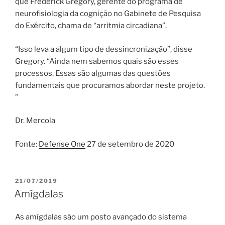
que Frederick Gregory, gerente do programa de
neurofisiologia da cognição no Gabinete de Pesquisa
do Exército, chama de “arritmia circadiana”.
“Isso leva a algum tipo de dessincronização”, disse
Gregory. “Ainda nem sabemos quais são esses
processos. Essas são algumas das questões
fundamentais que procuramos abordar neste projeto.
”
Dr. Mercola
Fonte:
Defense One
27 de setembro de 2020
PUBLICADO
21/07/2019
EM
Amígdalas
As amígdalas são um posto avançado do sistema