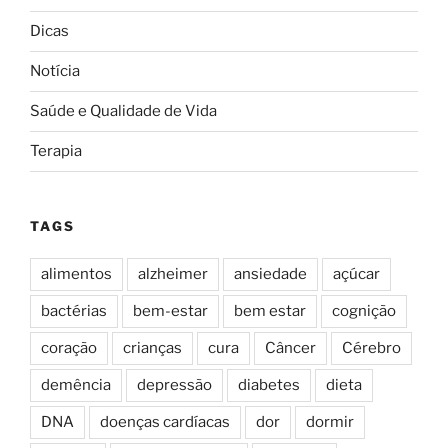
Dicas
Notícia
Saúde e Qualidade de Vida
Terapia
TAGS
alimentos
alzheimer
ansiedade
açúcar
bactérias
bem-estar
bem estar
cognição
coração
crianças
cura
Câncer
Cérebro
demência
depressão
diabetes
dieta
DNA
doenças cardíacas
dor
dormir