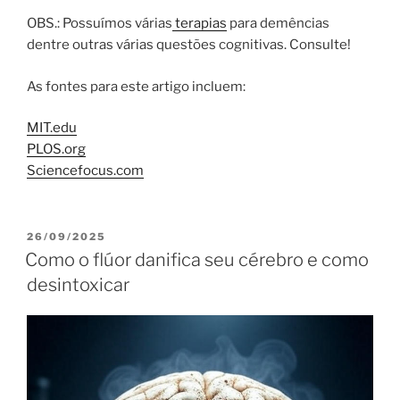
OBS.: Possuímos várias
terapias
para demências
dentre outras várias questões cognitivas. Consulte!
As fontes para este artigo incluem:
MIT.edu
PLOS.org
Sciencefocus.com
PUBLICADO
26/09/2025
EM
Como o flúor danifica seu cérebro e como
desintoxicar