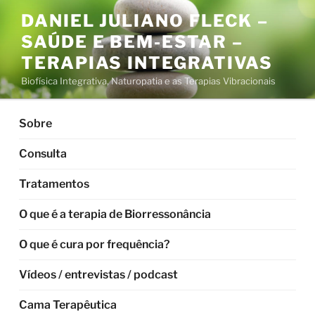
Pular
DANIEL JULIANO FLECK –
para
SAÚDE E BEM-ESTAR –
o
conteúdo
TERAPIAS INTEGRATIVAS
Biofísica Integrativa, Naturopatia e as Terapias Vibracionais
Sobre
Consulta
Tratamentos
O que é a terapia de Biorressonância
O que é cura por frequência?
Vídeos / entrevistas / podcast
Cama Terapêutica