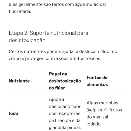
eles geralmente são feitos com água municipal
fluoretada.
Etapa 2: Suporte nutricional para
desintoxicação
Certos nutrientes podem ajudar a deslocar o flúor do
corpo e proteger contra seus efeitos tóxicos.
Papel na
Fontes de
Nutriente
desintoxicação
alimentos
do flúor
Ajuda a
Algas marinhas
deslocar o flúor
(kelp, nori), frutos
Iodo
dos receptores
do mar, sal
da tireoide e da
iodado.
glândula pineal.