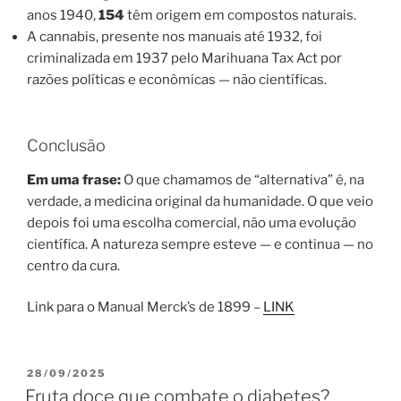
anos 1940,
154
têm origem em compostos naturais.
A cannabis, presente nos manuais até 1932, foi
criminalizada em 1937 pelo Marihuana Tax Act por
razões políticas e econômicas — não científicas.
Conclusão
Em uma frase:
O que chamamos de “alternativa” é, na
verdade, a medicina original da humanidade. O que veio
depois foi uma escolha comercial, não uma evolução
científica. A natureza sempre esteve — e continua — no
centro da cura.
Link para o Manual Merck’s de 1899 –
LINK
PUBLICADO
28/09/2025
EM
Fruta doce que combate o diabetes?