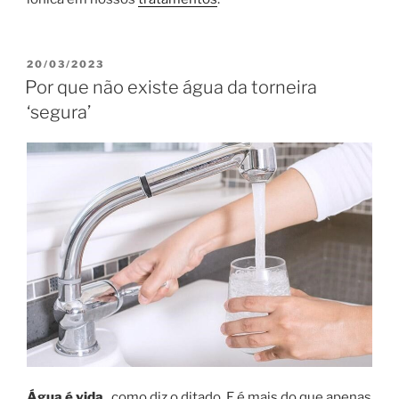
PUBLICADO
20/03/2023
EM
Por que não existe água da torneira
‘segura’
Água é vida
, como diz o ditado. E é mais do que apenas