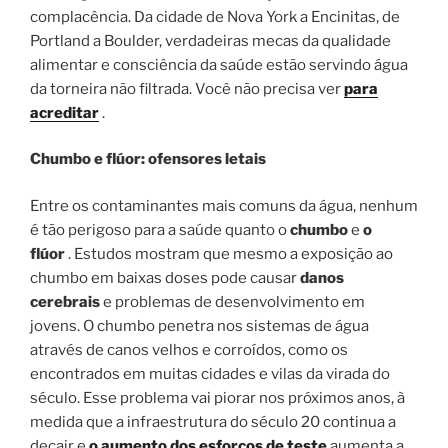
complacência. Da cidade de Nova York a Encinitas, de
Portland a Boulder, verdadeiras mecas da qualidade
alimentar e consciência da saúde estão servindo água
da torneira não filtrada. Você não precisa ver
para
acreditar
.
Chumbo e flúor: ofensores letais
Entre os contaminantes mais comuns da água, nenhum
é tão perigoso para a saúde quanto o
chumbo
e
o
flúor
. Estudos mostram que mesmo a exposição ao
chumbo em baixas doses pode causar
danos
cerebrais
e problemas de desenvolvimento em
jovens. O chumbo penetra nos sistemas de água
através de canos velhos e corroídos, como os
encontrados em muitas cidades e vilas da virada do
século. Esse problema vai piorar nos próximos anos, à
medida que a infraestrutura do século 20 continua a
decair e
o aumento dos esforços de teste
aumenta a