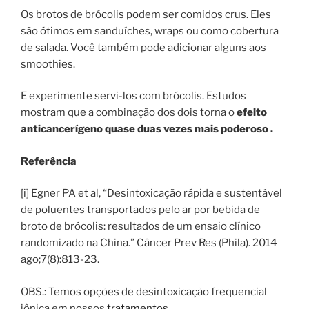
Os brotos de brócolis podem ser comidos crus. Eles
são ótimos em sanduíches, wraps ou como cobertura
de salada. Você também pode adicionar alguns aos
smoothies.
E experimente servi-los com brócolis. Estudos
mostram que a combinação dos dois torna o
efeito
anticancerígeno quase duas vezes mais poderoso .
Referência
[i] Egner PA et al, “Desintoxicação rápida e sustentável
de poluentes transportados pelo ar por bebida de
broto de brócolis: resultados de um ensaio clínico
randomizado na China.” Câncer Prev Res (Phila). 2014
ago;7(8):813-23.
OBS.: Temos opções de desintoxicação frequencial
iônica em nossos
tratamentos
.