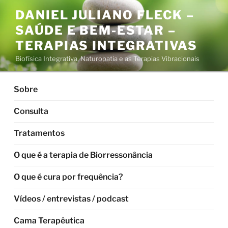
Pular
DANIEL JULIANO FLECK –
para
SAÚDE E BEM-ESTAR –
o
conteúdo
TERAPIAS INTEGRATIVAS
Biofísica Integrativa, Naturopatia e as Terapias Vibracionais
Sobre
Consulta
Tratamentos
O que é a terapia de Biorressonância
O que é cura por frequência?
Vídeos / entrevistas / podcast
Cama Terapêutica