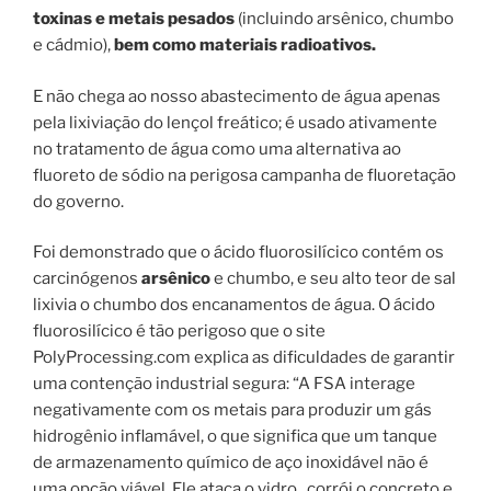
toxinas e metais pesados
​​(incluindo arsênico, chumbo
e cádmio),
bem como materiais radioativos.
E não chega ao nosso abastecimento de água apenas
pela lixiviação do lençol freático; é usado ativamente
no tratamento de água como uma alternativa ao
fluoreto de sódio na perigosa campanha de fluoretação
do governo.
Foi demonstrado que o ácido fluorosilícico contém os
carcinógenos
arsênico
e chumbo, e seu alto teor de sal
lixivia o chumbo dos encanamentos de água. O ácido
fluorosilícico é tão perigoso que o site
PolyProcessing.com explica as dificuldades de garantir
uma contenção industrial segura: “A FSA interage
negativamente com os metais para produzir um gás
hidrogênio inflamável, o que significa que um tanque
de armazenamento químico de aço inoxidável não é
uma opção viável. Ele ataca o vidro , corrói o concreto e