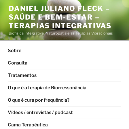
Pular
DANIEL JULIANO FLECK –
para
SAÚDE E BEM-ESTAR –
o
conteúdo
TERAPIAS INTEGRATIVAS
Biofísica Integrativa, Naturopatia e as Terapias Vibracionais
Sobre
Consulta
Tratamentos
O que é a terapia de Biorressonância
O que é cura por frequência?
Vídeos / entrevistas / podcast
Cama Terapêutica