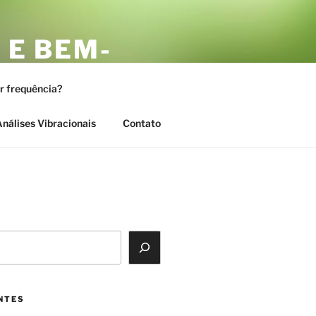
 E BEM-
AS
or frequência?
nálises Vibracionais
Contato
NTES