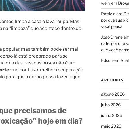
weily
em
Droga
Patricia
em
O s
por que sua xíc
dentes, limpa a casa e lava roupa. Mas
você pensa
 na “limpeza” que acontece dentro do
João Direne
e
café: por que s
ra popular, mas também pode ser mal
que você pens
 corpo já está preparado para se
Edson
em
Análi
 maioria das pessoas busca não é um
orte
: melhor fluxo, melhor recuperação
ilo para que o corpo possa fazer o que
ARQUIVOS
agosto 2026
julho 2026
 que precisamos de
junho 2026
toxicação” hoje em dia?
maio 2026