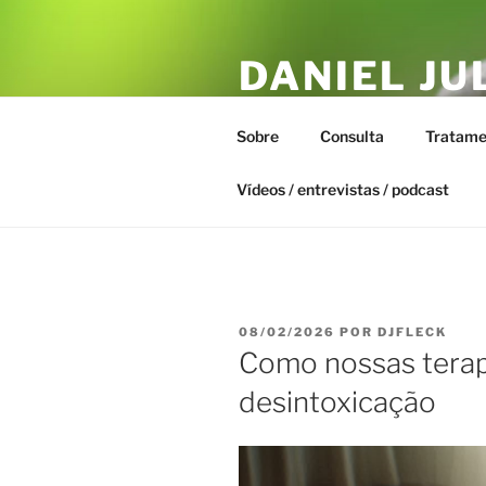
Pular
para
DANIEL JU
o
conteúdo
ESTAR – T
Sobre
Consulta
Tratame
Biofísica Integrativa, Naturopa
Vídeos / entrevistas / podcast
PUBLICADO
08/02/2026
POR
DJFLECK
EM
Como nossas terap
desintoxicação