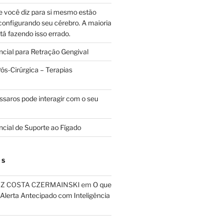
e você diz para si mesmo estão
configurando seu cérebro. A maioria
tá fazendo isso errado.
ncial para Retração Gengival
s-Cirúrgica – Terapias
ssaros pode interagir com o seu
ncial de Suporte ao Fígado
OS
RIZ COSTA CZERMAINSKI
em
O que
 Alerta Antecipado com Inteligência