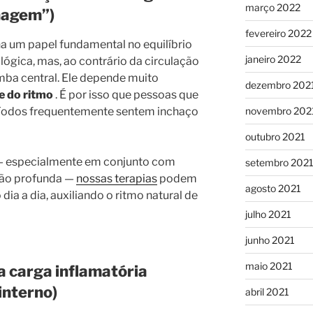
março 2022
nagem”)
fevereiro 2022
a um papel fundamental no equilíbrio
janeiro 2022
lógica, mas, ao contrário da circulação
ba central. Ele depende muito
dezembro 202
e do ritmo
. É por isso que pessoas que
ríodos frequentemente sentem inchaço
novembro 202
outubro 2021
— especialmente em conjunto com
setembro 202
ção profunda —
nossas terapias
podem
agosto 2021
ia a dia, auxiliando o ritmo natural de
julho 2021
junho 2021
maio 2021
 a carga inflamatória
interno)
abril 2021