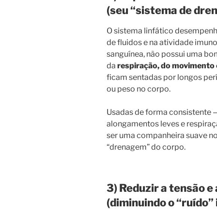
(seu “sistema de dre
O sistema linfático desempenh
de fluidos e na atividade imuno
sanguínea, não possui uma bom
da
respiração, do movimento 
ficam sentadas por longos pe
ou peso no corpo.
Usadas de forma consistente 
alongamentos leves e respira
ser uma companheira suave no d
“drenagem” do corpo.
3) Reduzir a tensão e
(diminuindo o “ruído” 