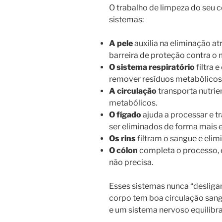
O trabalho de limpeza do seu 
sistemas:
A pele
auxilia na eliminação at
barreira de proteção contra o 
O sistema respiratório
filtra e
remover resíduos metabólicos 
A circulação
transporta nutri
metabólicos.
O fígado
ajuda a processar e 
ser eliminados de forma mais e
Os rins
filtram o sangue e elim
O cólon
completa o processo, 
não precisa.
Esses sistemas nunca “deslig
corpo tem boa circulação sang
e um sistema nervoso equilibr