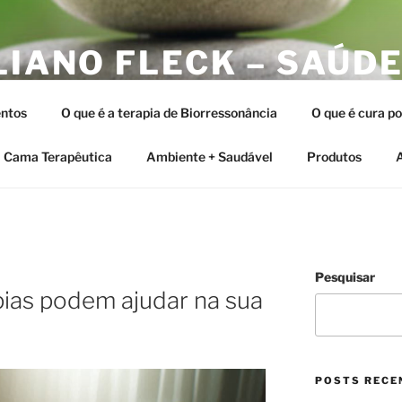
LIANO FLECK – SAÚDE
ERAPIAS INTEGRATIV
ntos
O que é a terapia de Biorressonância
O que é cura p
tia e as Terapias Vibracionais
Cama Terapêutica
Ambiente + Saudável
Produtos
A
Pesquisar
ias podem ajudar na sua
POSTS RECE