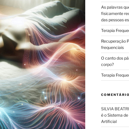
As palavras qu
fisicamente re
das pessoas es
Terapia Freque
Recuperação Pó
frequenciais
O canto dos pá
corpo?
Terapia Freque
COMENTÁRI
SILVIA BEAT
é o Sistema de
Artificial