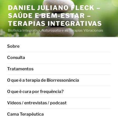
Pular
DANIEL JULIANO FLECK –
para
SAÚDE E BEM-ESTAR –
o
conteúdo
TERAPIAS INTEGRATIVAS
Biofísica Integrativa, Naturopatia e as Terapias Vibracionais
Sobre
Consulta
Tratamentos
O que é a terapia de Biorressonância
O que é cura por frequência?
Vídeos / entrevistas / podcast
Cama Terapêutica