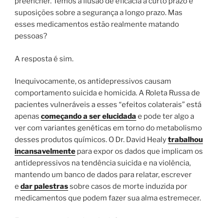
preencher. Temos a ilusão de eficácia a curto prazo e
suposições sobre a segurança a longo prazo. Mas
esses medicamentos estão realmente matando
pessoas?
A resposta é sim.
Inequivocamente, os antidepressivos causam
comportamento suicida e homicida. A Roleta Russa de
pacientes vulneráveis ​​a esses “efeitos colaterais” está
apenas
começando a ser elucidada
e pode ter algo a
ver com variantes genéticas em torno do metabolismo
desses produtos químicos. O Dr. David Healy
trabalhou
incansavelmente
para expor os dados que implicam os
antidepressivos na tendência suicida e na violência,
mantendo um banco de dados para relatar, escrever
e
dar palestras
sobre casos de morte induzida por
medicamentos que podem fazer sua alma estremecer.