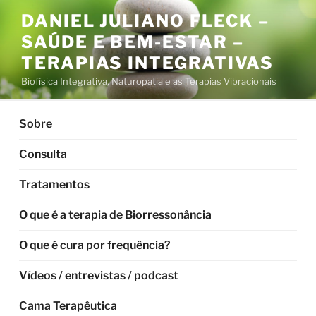
Pular
DANIEL JULIANO FLECK –
para
SAÚDE E BEM-ESTAR –
o
conteúdo
TERAPIAS INTEGRATIVAS
Biofísica Integrativa, Naturopatia e as Terapias Vibracionais
Sobre
Consulta
Tratamentos
O que é a terapia de Biorressonância
O que é cura por frequência?
Vídeos / entrevistas / podcast
Cama Terapêutica