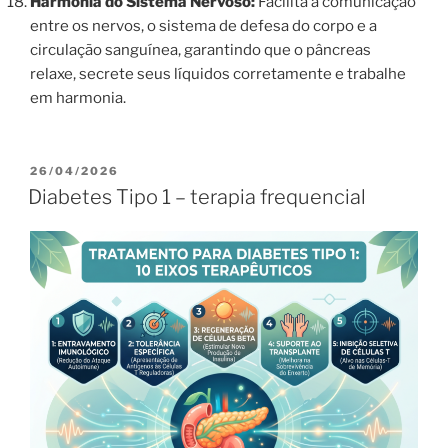
Harmonia do Sistema Nervoso:
Facilita a comunicação
entre os nervos, o sistema de defesa do corpo e a
circulação sanguínea, garantindo que o pâncreas
relaxe, secrete seus líquidos corretamente e trabalhe
em harmonia.
PUBLICADO
26/04/2026
EM
Diabetes Tipo 1 – terapia frequencial