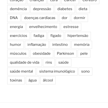
demência
depressão
diabetes
dieta
DNA
doenças cardíacas
dor
dormir
energia
envelhecimento
estresse
exercícios
fadiga
fígado
hipertensão
humor
inflamação
intestino
memória
músculos
obesidade
Parkinson
pele
qualidade de vida
rins
saúde
saúde mental
sistema imunológico
sono
toxinas
água
álcool