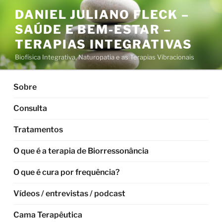
Pular
DANIEL JULIANO FLECK –
para
SAÚDE E BEM-ESTAR –
o
conteúdo
TERAPIAS INTEGRATIVAS
Biofísica Integrativa, Naturopatia e as Terapias Vibracionais
Sobre
Consulta
Tratamentos
O que é a terapia de Biorressonância
O que é cura por frequência?
Vídeos / entrevistas / podcast
Cama Terapêutica