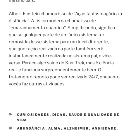
mesmo país.
Albert Einstein chamou isso de “Ação fantasmagórica à
distância”. A física moderna chama isso de
“emaranhamento quântico”. Simplificando, significa
que se qualquer parte de um único sistema for
removida desse sistema para um local diferente,
qualquer ação realizada na parte também será
instantaneamente realizada no sistema pai, e vice-
versa. Parece algo saído de Star Trek, mas é ciência
real, e funciona surpreendentemente bem. O
tratamento remoto pode ser realizado 24/7, enquanto
vocês faz outras atividades.
CATEGORIAS
CURIOSIDADES
,
DICAS
,
SAÚDE E QUALIDADE DE
VIDA
TAGS
ABUNDÂNCIA
,
ALMA
,
ALZHEIMER
,
ANSIEDADE
,