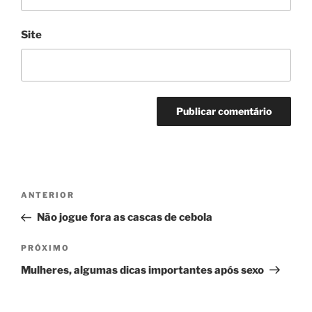
Site
Navegação
Post
ANTERIOR
de
anterior
Não jogue fora as cascas de cebola
Post
Próximo
PRÓXIMO
post
Mulheres, algumas dicas importantes após sexo