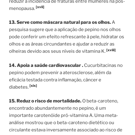
reduzir a incidência de fraturas entre mulheres na pós-
[xvii]
menopausa.
13. Serve como máscara natural para os olhos.
A
pesquisa sugere que a aplicação de pepino nos olhos
pode conferir um efeito refrescante à pele, hidratar os
olhos e as áreas circundantes e ajudar a reduzir as
[xviii]
olheiras devido aos seus níveis de vitamina K.
14. Apoia a saúde cardiovascular .
Cucurbitacinas no
pepino podem prevenir a aterosclerose, além da
eficácia testada contra inflamação, câncer e
[xix]
diabetes.
15. Reduz o risco de mortalidade.
O beta-caroteno,
encontrado abundantemente no pepino, é um
importante carotenóide pró-vitamina A. Uma meta-
análise mostrou que o beta-caroteno dietético ou
circulante estava inversamente associado ao risco de