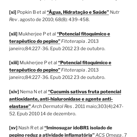
[xi]
Popkin B et al
“Água, Hidratação e Saúde”
Nutr
Rev
. agosto de 2010; 68(8): 439-458.
[xii]
Mukherjee P et al
“Potencial fitoquímico e
terapêutico do pepino”
Fitoterapia
. 2013
janeiro;84:227-36. Epub 2012 23 de outubro.
[xiii]
Mukherjee P et al
“Potencial fitoquímico e
terapêutico do pepino”
Fitoterapia
. 2013
janeiro;84:227-36. Epub 2012 23 de outubro.
[xiv]
Nema N et al
“Cucumis sativus fruta potencial
antioxidante, anti-hialuronidase e agente anti-
elastase”
Arch Dermatol Res
. 2011 maio;303(4):247-
52. Epub 2010 14 de dezembro.
[xv]
Nash R et al
“
Iminosugar idoBR1 isolado de
pepino reduz a atividade inflamatória”
ACS Omega
. 7