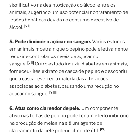
significativo na desintoxicação do álcool entre os
animais, sugerindo um uso potencial no tratamento de
lesões hepáticas devido ao consumo excessivo de
[vi]
álcool.
5. Pode diminuir o açúcar no sangue.
Vários estudos
em animais mostram que o pepino pode efetivamente
reduzir e controlar os níveis de açúcar no
[vii]
sangue.
Outro estudo induziu diabetes em animais,
forneceu-lhes extrato de casca de pepino e descobriu
que a casca reverteu a maioria das alterações
associadas ao diabetes, causando uma redução no
[viii]
açúcar no sangue.
6. Atua como clareador de pele.
Um componente
ativo nas folhas de pepino pode ter um efeito inibitório
na produção de melanina e é um agente de
[ix]
clareamento da pele potencialmente útil.