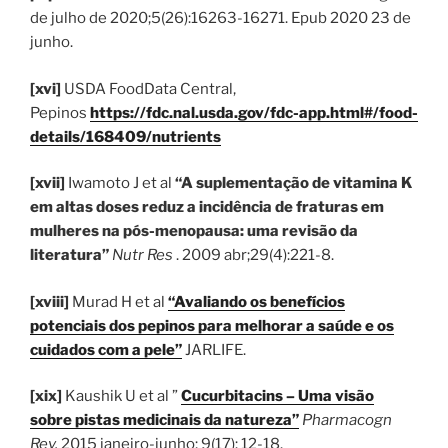
de julho de 2020;5(26):16263-16271. Epub 2020 23 de
junho.
[xvi]
USDA FoodData Central,
Pepinos
https://fdc.nal.usda.gov/fdc-app.html#/food-
details/168409/nutrients
[xvii]
Iwamoto J et al
“A suplementação de vitamina K
em altas doses reduz a incidência de fraturas em
mulheres na pós-menopausa: uma revisão da
literatura”
Nutr Res
. 2009 abr;29(4):221-8.
[xviii]
Murad H et al
“Avaliando os benefícios
potenciais dos pepinos para melhorar a saúde e os
cuidados com a pele”
JARLIFE.
[xix]
Kaushik U et al ”
Cucurbitacins – Uma visão
sobre pistas medicinais da natureza”
Pharmacogn
Rev.
2015 janeiro-junho; 9(17): 12-18.