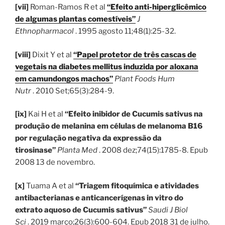
[vii]
Roman-Ramos R et al
“Efeito anti-hiperglicêmico
de algumas plantas comestíveis”
J
Ethnopharmacol
. 1995 agosto 11;48(1):25-32.
[viii]
Dixit Y et al
“Papel protetor de três cascas de
vegetais na diabetes mellitus induzida por aloxana
em camundongos machos”
Plant Foods Hum
Nutr
. 2010 Set;65(3):284-9.
[ix]
Kai H et al
“Efeito inibidor de Cucumis sativus na
produção de melanina em células de melanoma B16
por regulação negativa da expressão da
tirosinase”
Planta Med
. 2008 dez;74(15):1785-8. Epub
2008 13 de novembro.
[x]
Tuama A et al
“Triagem fitoquímica e atividades
antibacterianas e anticancerígenas in vitro do
extrato aquoso de Cucumis sativus”
Saudi J Biol
Sci
. 2019 março;26(3):600-604. Epub 2018 31 de julho.