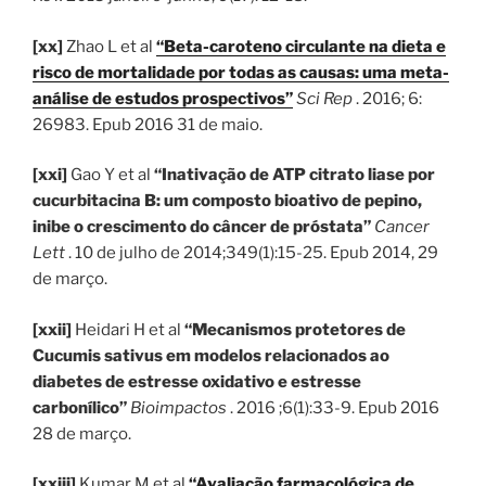
[xx]
Zhao L et al
“Beta-caroteno circulante na dieta e
risco de mortalidade por todas as causas: uma meta-
análise de estudos prospectivos”
Sci Rep
. 2016; 6:
26983. Epub 2016 31 de maio.
[xxi]
Gao Y et al
“Inativação de ATP citrato liase por
cucurbitacina B: um composto bioativo de pepino,
inibe o crescimento do câncer de próstata”
Cancer
Lett
. 10 de julho de 2014;349(1):15-25. Epub 2014, 29
de março.
[xxii]
Heidari H et al
“Mecanismos protetores de
Cucumis sativus em modelos relacionados ao
diabetes de estresse oxidativo e estresse
carbonílico”
Bioimpactos
. 2016 ;6(1):33-9. Epub 2016
28 de março.
[xxiii]
Kumar M et al
“Avaliação farmacológica de