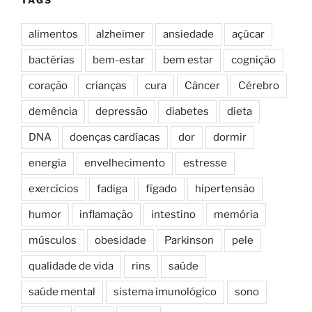
TAGS
alimentos
alzheimer
ansiedade
açúcar
bactérias
bem-estar
bem estar
cognição
coração
crianças
cura
Câncer
Cérebro
demência
depressão
diabetes
dieta
DNA
doenças cardíacas
dor
dormir
energia
envelhecimento
estresse
exercícios
fadiga
fígado
hipertensão
humor
inflamação
intestino
memória
músculos
obesidade
Parkinson
pele
qualidade de vida
rins
saúde
saúde mental
sistema imunológico
sono