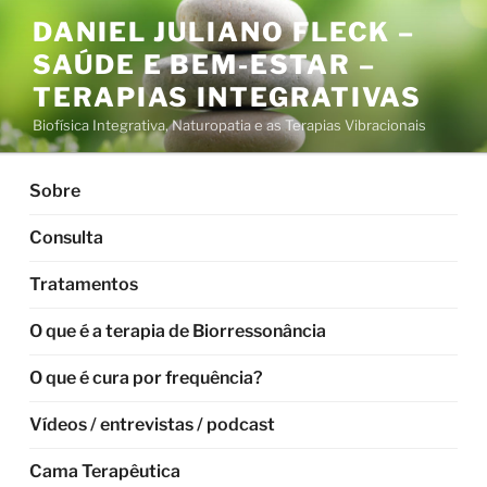
Pular
DANIEL JULIANO FLECK –
para
SAÚDE E BEM-ESTAR –
o
conteúdo
TERAPIAS INTEGRATIVAS
Biofísica Integrativa, Naturopatia e as Terapias Vibracionais
Sobre
Consulta
Tratamentos
O que é a terapia de Biorressonância
O que é cura por frequência?
Vídeos / entrevistas / podcast
Cama Terapêutica