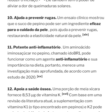
reduzir o inchaço.
Ele também tem o poder de
aliviar a dor de queimaduras solares.
10. Ajuda a prevenir rugas.
Um ensaio clínico mostrou
que o suco de pepino pode ser um ingrediente
eficaz
para o cuidado da pele
, pois ajuda a prevenir rugas,
[xiv]
restaurando a elasticidade natural da pele.
11. Potente anti-inflamatório
. Um aminoácido
iminosaçúcar no pepino, chamado idoBR1, pode
funcionar como um agente
anti-inflamatório
e sua
importância na dieta, portanto, merece uma
investigação mais aprofundada, de acordo com um
[xv]
estudo de 2020.
12. Apoia a saúde óssea.
Uma porção de meia xícara
[xvi]
fornece 8,53 µg de vitamina K.
Com base em uma
revisão da literatura atual, a suplementação com
vitamina K1 (o tipo encontrado em pepinos) e K2 pode