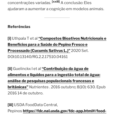
[xxiii]
concentrações variadas.
A conclusão: Eles
ajudaram a aumentar a cognição em modelos animais.
Referências
[i]
Uthpala T et al
“Compostos Bioativos Nutricionais e
Benefícios para a Saúde do Pepino Fresco e
Processado (Cucumis Sativus L.)”
2020 Set.
DOI:10.13140/RG.2.2.17510.04161
[ii]
Guelinckx I et al
“Contribuição da água de
alimentos e líquidos para a ingestão total de água:
análise de pesquisas populacionais francesas e
britânicas”
Nutrientes
. 2016 outubro; 8(10): 630. Epub
2016 14 de outubro.
[iii]
USDA FoodData Central,
Pepinos
https://fdc.nal.usda.gov/fdc-app.html#/food-