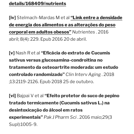
details/168409/nutrients
[iv]
Stelmach-Mardas M et al
“Link entre a densidade
de energia dos alimentos e as alterações do peso
corporal em adultos obesos”
Nutrientes
. 2016
abril; 8(4): 229. Epub 2016 20 de abril.
[v]
Nash R et al
“Eficácia do extrato de Cucumis
sativus versus glucosamina-condroitina no
tratamento da osteoartrite moderada: um estudo
controlado randomizado”
Clin Interv Aging
. 2018
;13:2119-2126. Epub 2018 25 de outubro.
[vi]
Bajpai V et al
“Efeito protetor do suco de pepino
tratado termicamente (Cucumis sativus L.) na
desintoxicação do álcool em ratos
experimentais”
Pak J Pharm Sci
. 2016 maio;29(3
Supl):1005-9.