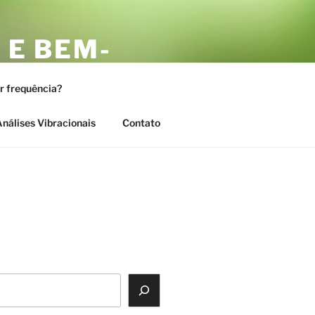
 E BEM-
AS
or frequência?
nálises Vibracionais
Contato