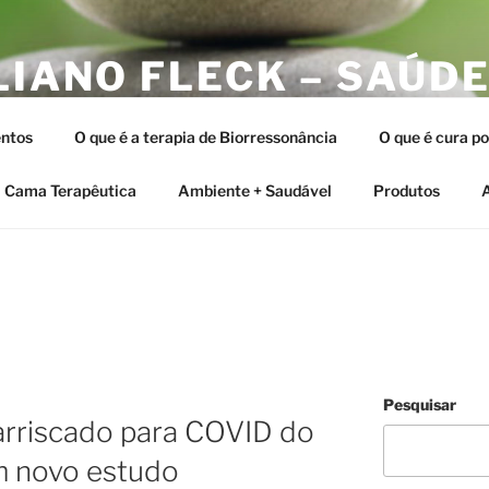
LIANO FLECK – SAÚDE
ERAPIAS INTEGRATIV
ntos
O que é a terapia de Biorressonância
O que é cura p
tia e as Terapias Vibracionais
Cama Terapêutica
Ambiente + Saudável
Produtos
A
Pesquisar
arriscado para COVID do
um novo estudo