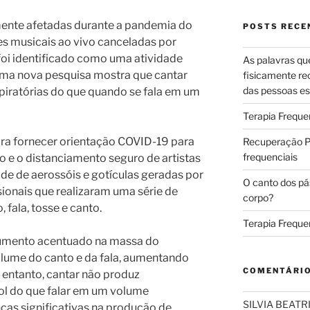
mente afetadas durante a pandemia do
POSTS RECE
s musicais ao vivo canceladas por
oi identificado como uma atividade
As palavras qu
 uma nova pesquisa mostra que cantar
fisicamente re
das pessoas es
spiratórias do que quando se fala em um
Terapia Freque
ara fornecer orientação COVID-19 para
Recuperação Pó
frequenciais
o e o distanciamento seguro de artistas
de de aerossóis e gotículas geradas por
O canto dos pá
sionais que realizaram uma série de
corpo?
, fala, tosse e canto.
Terapia Freque
aumento acentuado na massa do
lume do canto e da fala, aumentando
COMENTÁRI
 entanto, cantar não produz
ol do que falar em um volume
SILVIA BEAT
ças significativas na produção de