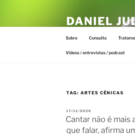
Pular
para
DANIEL JU
o
conteúdo
ESTAR – T
Sobre
Consulta
Tratame
Biofísica Integrativa, Naturopa
Vídeos / entrevistas / podcast
TAG:
ARTES CÊNICAS
PUBLICADO
17/11/2020
EM
Cantar não é mais 
que falar, afirma 