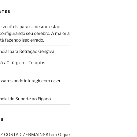
NTES
e você diz para si mesmo estão
configurando seu cérebro. A maioria
tá fazendo isso errado.
ncial para Retração Gengival
s-Cirúrgica – Terapias
ssaros pode interagir com o seu
ncial de Suporte ao Fígado
OS
RIZ COSTA CZERMAINSKI
em
O que