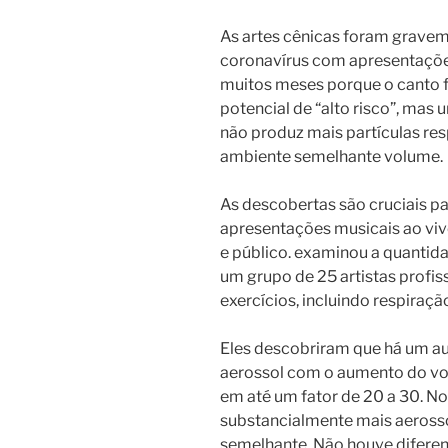
As artes cênicas foram grave
coronavírus com apresentaçõe
muitos meses porque o canto f
potencial de “alto risco”, mas
não produz mais partículas re
ambiente semelhante volume.
As descobertas são cruciais p
apresentações musicais ao viv
e público. examinou a quantida
um grupo de 25 artistas profis
exercícios, incluindo respiração
Eles descobriram que há um 
aerossol com o aumento do vo
em até um fator de 20 a 30. No
substancialmente mais aeross
semelhante. Não houve diferen