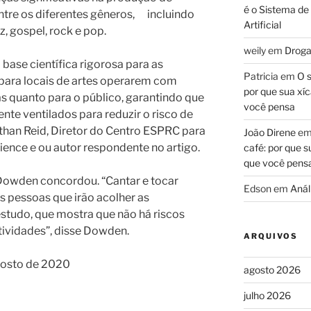
é o Sistema de
ntre os diferentes gêneros, incluindo
Artificial
zz, gospel, rock e pop.
weily
em
Droga
ase científica rigorosa para as
Patricia
em
O s
ara locais de artes operarem com
por que sua xíc
as quanto para o público, garantindo que
você pensa
e ventilados para reduzir o risco de
than Reid, Diretor do Centro ESPRC para
João Direne
e
cience e ou autor respondente no artigo.
café: por que s
que você pens
 Dowden concordou. “Cantar e tocar
Edson
em
Análi
s pessoas que irão acolher as
studo, que mostra que não há riscos
tividades”, disse Dowden.
ARQUIVOS
gosto de 2020
agosto 2026
julho 2026