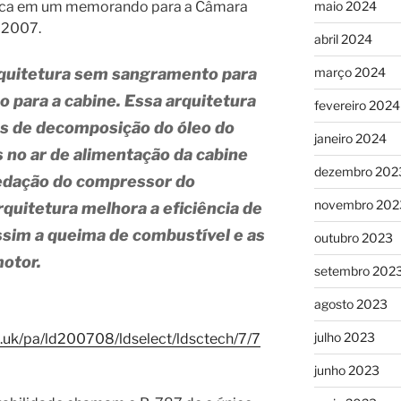
maio 2024
ógica em um memorando para a Câmara
 2007.
abril 2024
março 2024
rquitetura sem sangramento para
o para a cabine. Essa arquitetura
fevereiro 2024
os de decomposição do óleo do
janeiro 2024
 no ar de alimentação da cabine
dezembro 202
vedação do compressor do
novembro 202
rquitetura melhora a eficiência de
ssim a queima de combustível e as
outubro 2023
otor.
setembro 202
agosto 2023
julho 2023
nt.uk/pa/ld200708/ldselect/ldsctech/7/7
junho 2023