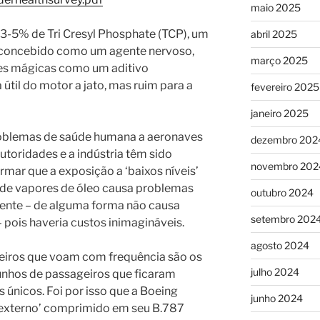
maio 2025
 3-5% de Tri Cresyl Phosphate (TCP), um
abril 2025
 concebido como um agente nervoso,
março 2025
s mágicas como um aditivo
útil do motor a jato, mas ruim para a
fevereiro 2025
janeiro 2025
problemas de saúde humana a aeronaves
dezembro 202
utoridades e a indústria têm sido
novembro 202
rmar que a exposição a ‘baixos níveis’
 de vapores de óleo causa problemas
outubro 2024
mente – de alguma forma não causa
setembro 202
pois haveria custos inimagináveis.
agosto 2024
geiros que voam com frequência são os
julho 2024
unhos de passageiros que ficaram
únicos. Foi por isso que a Boeing
junho 2024
r externo’ comprimido em seu B.787