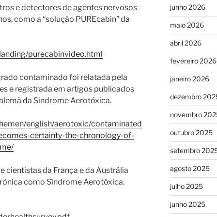
junho 2026
iltros e detectores de agentes nervosos
rnos, como a “solução PUREcabin” da
maio 2026
abril 2026
/landing/purecabinvideo.html
fevereiro 2026
rado contaminado foi relatada pela
janeiro 2026
res e registrada em artigos publicados
dezembro 202
 alemã da Síndrome Aerotóxica.
novembro 202
/themen/english/aerotoxic/contaminated
outubro 2025
becomes-certainty-the-chronology-of-
ome/
setembro 202
agosto 2025
cientistas da França e da Austrália
rônica como Síndrome Aerotóxica.
julho 2025
junho 2025
erhealthsurvey.pdf