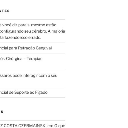
NTES
e você diz para si mesmo estão
configurando seu cérebro. A maioria
tá fazendo isso errado.
ncial para Retração Gengival
s-Cirúrgica – Terapias
ssaros pode interagir com o seu
ncial de Suporte ao Fígado
OS
RIZ COSTA CZERMAINSKI
em
O que