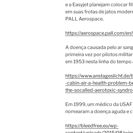
e a Easyjet planejam colocar f
em suas frotas de jatos mode
PALL Aerospace.
https://aerospace.pall.com/en
A doença causada pelo ar sang
primeira vez por pilotos milita
em 1953 nesta linha do tempo
https://www.anstageslicht.de
-cabin-air-a-health-problem-
the-socalled-aerotoxic-syndr
Em 1999, um médico da USAF e 
nomearam a doença aguda e c
https://bleedfree.eu/wp-
content/uploads/2015/08/wind