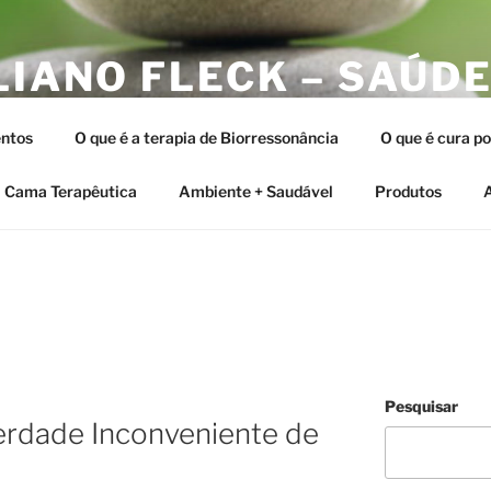
LIANO FLECK – SAÚDE
ERAPIAS INTEGRATIV
ntos
O que é a terapia de Biorressonância
O que é cura p
tia e as Terapias Vibracionais
Cama Terapêutica
Ambiente + Saudável
Produtos
A
Pesquisar
erdade Inconveniente de