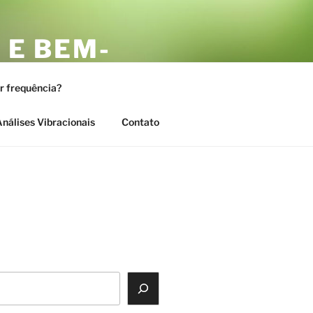
 E BEM-
AS
or frequência?
nálises Vibracionais
Contato