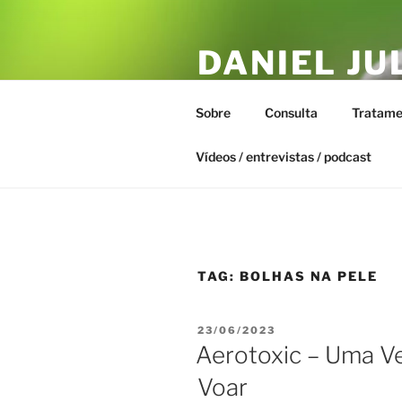
Pular
para
DANIEL JU
o
conteúdo
ESTAR – T
Sobre
Consulta
Tratame
Biofísica Integrativa, Naturopa
Vídeos / entrevistas / podcast
TAG:
BOLHAS NA PELE
PUBLICADO
23/06/2023
EM
Aerotoxic – Uma V
Voar