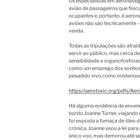
Os especialistas em aeronaveg
avião de passageiros que fisi
ocupantes e, portanto, é aero
aviões não são tecnicamente –
venda.
Todas as tripulações são atraí
servir ao público, mas cerca 
sensibilidade a organofosfora
como um emprego dos sonhos
pesadelo vivo como misterios
https://aerotoxic.org/pdfs/A
Há alguma evidência de enven
bordo Joanne Turner, viajando
foi exposta a fumaça de óleo 
crônica. Joanne usou a lei par
único voo, mas demorou até s