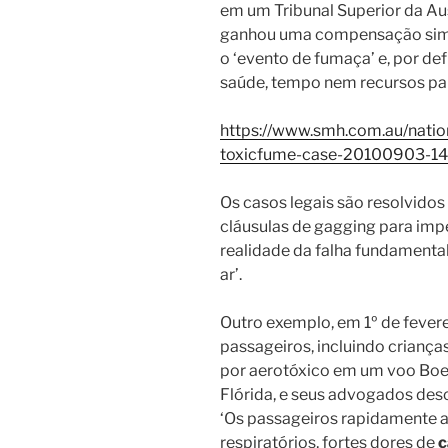
em um Tribunal Superior da Aust
ganhou uma compensação simbó
o ‘evento de fumaça’ e, por de
saúde, tempo nem recursos pa
https://www.smh.com.au/nation
toxicfume-case-20100903-14u
Os casos legais são resolvidos
cláusulas de gagging para imp
realidade da falha fundamenta
ar’.
Outro exemplo, em 1º de fever
passageiros, incluindo crian
por aerotóxico em um voo Boei
Flórida, e seus advogados des
‘Os passageiros rapidamente 
respiratórios, fortes dores de
c