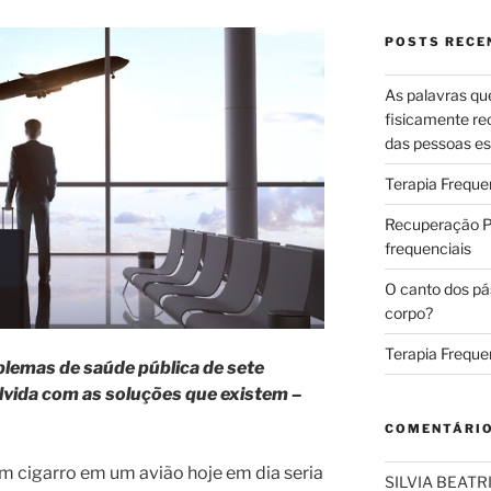
POSTS RECE
As palavras qu
fisicamente re
das pessoas es
Terapia Freque
Recuperação Pó
frequenciais
O canto dos pá
corpo?
Terapia Freque
lemas de saúde pública de sete
lvida com as soluções que existem –
COMENTÁRI
 cigarro em um avião hoje em dia seria
SILVIA BEAT