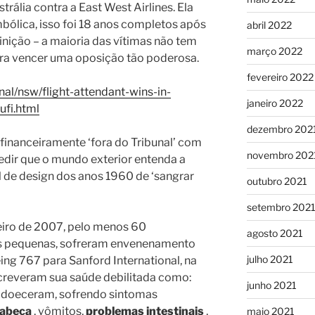
rália contra a East West Airlines. Ela
lica, isso foi 18 anos completos após
abril 2022
finição – a maioria das vítimas não tem
março 2022
ra vencer uma oposição tão poderosa.
fevereiro 2022
al/nsw/flight-attendant-wins-in-
janeiro 2022
fi.html
dezembro 202
 financeiramente ‘fora do Tribunal’ com
novembro 202
edir que o mundo exterior entenda a
l de design dos anos 1960 de ‘sangrar
outubro 2021
setembro 202
eiro de 2007, pelo menos 60
agosto 2021
ças pequenas, sofreram envenenamento
julho 2021
ng 767 para Sanford International, na
creveram sua saúde debilitada como:
junho 2021
adoeceram, sofrendo sintomas
abeça
, vômitos,
problemas intestinais
,
maio 2021