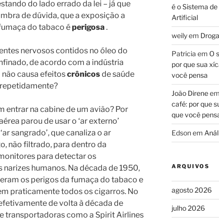
tando do lado errado da lei – já que
é o Sistema de
ombra de dúvida, que a exposição a
Artificial
 fumaça do tabaco é
perigosa
.
weily
em
Droga
gentes nervosos contidos no óleo do
Patricia
em
O s
finado, de acordo com a indústria
por que sua xíc
 não causa efeitos
crônicos
de saúde
você pensa
repetidamente?
João Direne
e
café: por que s
entrar na cabine de um avião? Por
que você pens
 aérea parou de usar o ‘ar externo’
‘ar sangrado’, que canaliza o ar
Edson
em
Análi
, não filtrado, para dentro da
 monitores para detectar os
ARQUIVOS
s narizes humanos. Na década de 1950,
eram os perigos da fumaça do tabaco e
agosto 2026
em praticamente todos os cigarros. No
á efetivamente de volta à década de
julho 2026
 transportadoras como a Spirit Airlines