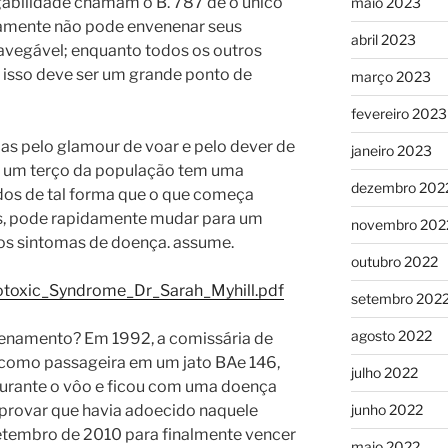
abilidade chamam o B. 787 de o único
maio 2023
camente não pode envenenar seus
abril 2023
navegável; enquanto todos os outros
 isso deve ser um grande ponto de
março 2023
fevereiro 2023
das pelo glamour de voar e pelo dever de
janeiro 2023
de um terço da população tem uma
dezembro 202
dos de tal forma que o que começa
, pode rapidamente mudar para um
novembro 202
os sintomas de doença. assume.
outubro 2022
erotoxic_Syndrome_Dr_Sarah_Myhill.pdf
setembro 202
agosto 2022
enamento? Em 1992, a comissária de
 como passageira em um jato BAe 146,
julho 2022
durante o vôo e ficou com uma doença
a provar que havia adoecido naquele
junho 2022
etembro de 2010 para finalmente vencer
maio 2022