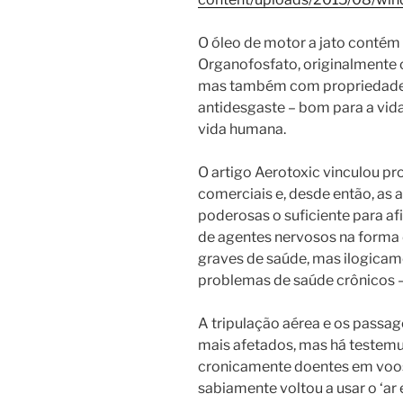
O óleo de motor a jato contém
Organofosfato, originalmente
mas também com propriedade
antidesgaste – bom para a vida 
vida humana.
O artigo Aerotoxic vinculou 
comerciais e, desde então, as a
poderosas o suficiente para afi
de agentes nervosos na forma
graves de saúde, mas ilogica
problemas de saúde crônicos – 
A tripulação aérea e os passa
mais afetados, mas há testem
cronicamente doentes em voos 
sabiamente voltou a usar o ‘a