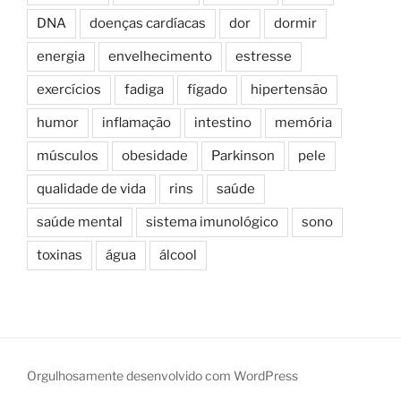
DNA
doenças cardíacas
dor
dormir
energia
envelhecimento
estresse
exercícios
fadiga
fígado
hipertensão
humor
inflamação
intestino
memória
músculos
obesidade
Parkinson
pele
qualidade de vida
rins
saúde
saúde mental
sistema imunológico
sono
toxinas
água
álcool
Orgulhosamente desenvolvido com WordPress