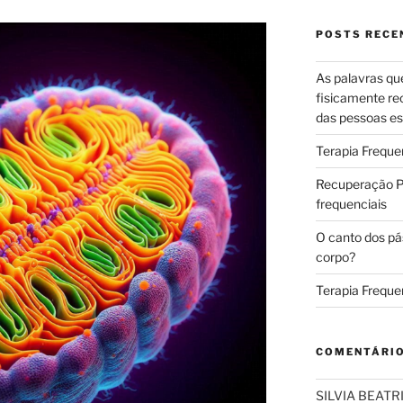
POSTS RECE
As palavras qu
fisicamente re
das pessoas es
Terapia Freque
Recuperação Pó
frequenciais
O canto dos pá
corpo?
Terapia Freque
COMENTÁRI
SILVIA BEAT