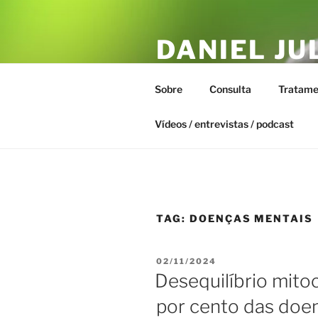
Pular
para
DANIEL JU
o
conteúdo
ESTAR – T
Sobre
Consulta
Tratame
Biofísica Integrativa, Naturopa
Vídeos / entrevistas / podcast
TAG:
DOENÇAS MENTAIS
PUBLICADO
02/11/2024
EM
Desequilíbrio mito
por cento das doe