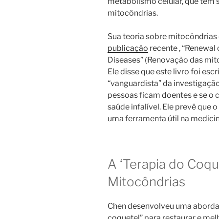
metabolismo celular, que tem s
mitocôndrias.
Sua teoria sobre mitocôndrias 
publicação
recente , “Renewal 
Diseases” (Renovação das mito
Ele disse que este livro foi es
“vanguardista” da investigaçã
pessoas ficam doentes e se o
saúde infalível. Ele prevê que 
uma ferramenta útil na medici
A ‘Terapia do Coqu
Mitocôndrias
Chen desenvolveu uma aborda
coquetel” para restaurar e mel