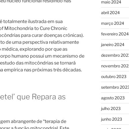
eu núcleo funcional residindo nas
maio 2024
abril 2024
é totalmente ilustrada em sua
março 2024
of Mitochondria to Cure Chronic
fevereiro 2024
côndrias para curar doenças crônicas).
crito de uma perspectiva relativamente
janeiro 2024
o médica, explorando por que as
dezembro 202
 corpo humano possui um mecanismo de
o estudo das mitocôndrias se tornará
novembro 202
na empírica nas próximas três décadas.
outubro 2023
setembro 202
etel’ que Repara as
agosto 2023
julho 2023
junho 2023
gem abrangente de “terapia de
horar a função mitocondrial. Este