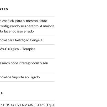
NTES
e você diz para si mesmo estão
configurando seu cérebro. A maioria
tá fazendo isso errado.
ncial para Retração Gengival
s-Cirúrgica – Terapias
ssaros pode interagir com o seu
ncial de Suporte ao Fígado
OS
RIZ COSTA CZERMAINSKI
em
O que