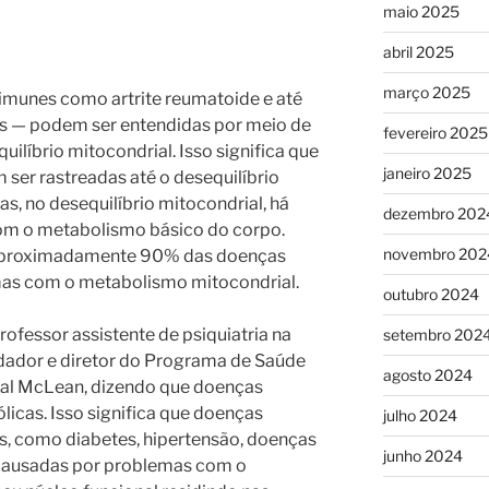
maio 2025
abril 2025
março 2025
oimunes como artrite reumatoide e até
 — podem ser entendidas por meio de
fevereiro 2025
uilíbrio mitocondrial. Isso significa que
janeiro 2025
ser rastreadas até o desequilíbrio
as, no desequilíbrio mitocondrial, há
dezembro 202
com o metabolismo básico do corpo.
novembro 202
 aproximadamente 90% das doenças
as com o metabolismo mitocondrial.
outubro 2024
professor assistente de psiquiatria na
setembro 202
dador e diretor do Programa de Saúde
agosto 2024
tal McLean, dizendo que doenças
icas. Isso significa que doenças
julho 2024
, como diabetes, hipertensão, doenças
junho 2024
 causadas por problemas com o