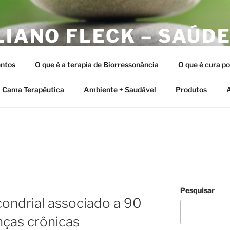
LIANO FLECK – SAÚDE
ERAPIAS INTEGRATIV
ntos
O que é a terapia de Biorressonância
O que é cura p
tia e as Terapias Vibracionais
Cama Terapêutica
Ambiente + Saudável
Produtos
A
Pesquisar
condrial associado a 90
nças crônicas