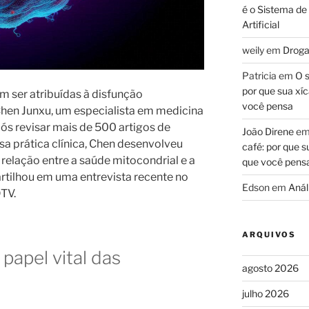
é o Sistema de
Artificial
weily
em
Droga
Patricia
em
O s
por que sua xíc
 ser atribuídas à disfunção
você pensa
hen Junxu, um especialista em medicina
pós revisar mais de 500 artigos de
João Direne
e
nsa prática clínica, Chen desenvolveu
café: por que s
relação entre a saúde mitocondrial e a
que você pens
rtilhou em uma entrevista recente no
Edson
em
Análi
TV.
ARQUIVOS
apel vital das
agosto 2026
julho 2026