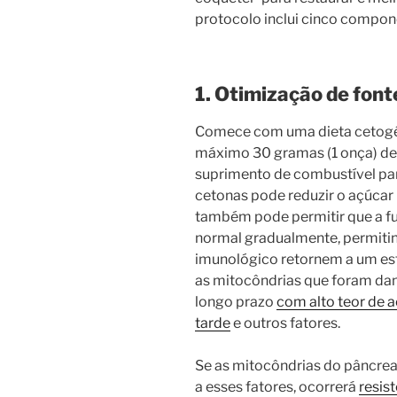
protocolo inclui cinco compone
1. Otimização de font
Comece com uma dieta cetogên
máximo 30 gramas (1 onça) de 
suprimento de combustível par
cetonas pode reduzir o açúcar 
também pode permitir que a f
normal gradualmente, permitin
imunológico retornem a um es
as mitocôndrias que foram dani
longo prazo
com alto teor de 
tarde
e outros fatores.
Se as mitocôndrias do pâncrea
a esses fatores, ocorrerá
resist