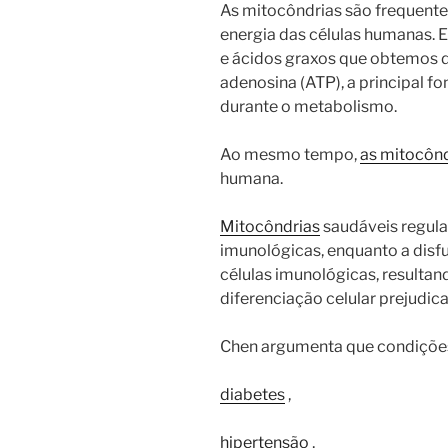
As mitocôndrias são frequen
energia das células humanas. 
e ácidos graxos que obtemos d
adenosina (ATP), a principal f
durante o metabolismo.
Ao mesmo tempo,
as mitocônd
humana.
Mitocôndrias
saudáveis ​​regu
imunológicas, enquanto a disf
células imunológicas, resulta
diferenciação celular prejudic
Chen argumenta que condições
diabetes
,
hipertensão
,