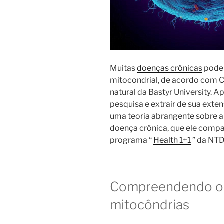
Muitas
doenças crônicas
podem
mitocondrial, de acordo com C
natural da Bastyr University. A
pesquisa e extrair de sua exte
uma teoria abrangente sobre a 
doença crônica, que ele compa
programa “
Health 1+1
” da NTD
Compreendendo o p
mitocôndrias