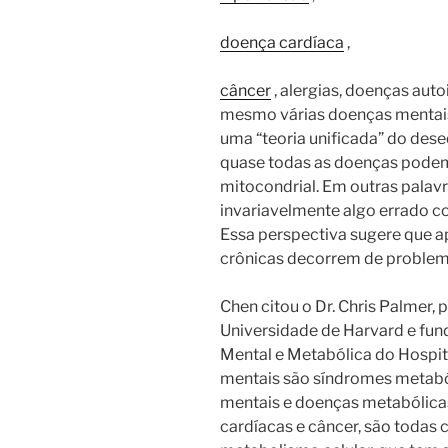
doença cardíaca
,
câncer
, alergias, doenças aut
mesmo várias doenças mentais
uma “teoria unificada” do deseq
quase todas as doenças podem 
mitocondrial. Em outras palavr
invariavelmente algo errado 
Essa perspectiva sugere que
crônicas decorrem de problem
Chen citou o Dr. Chris Palmer, 
Universidade de Harvard e fun
Mental e Metabólica do Hospi
mentais são síndromes metaból
mentais e doenças metabólicas
cardíacas e câncer, são todas