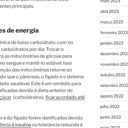
maio 2023
ntes principais.
abril 2023
março 2023
es de energia
fevereiro 2023
ica de baixo carboidrato, com no
janeiro 2023
carboidratos por dia. Trocar o
dezembro 202
a as mitocôndrias de glicose para
no sangue e mantê-lo estável. Isso
novembro 202
unção das mitocôndrias retorne ao
outubro 2022
do que o pâncreas, o fígado e o sistema
tado saudável. Este é um remédio para
setembro 202
ficadas devido à dieta anterior de
agosto 2022
açúcar
(carboidratos),
ficar acordado até
julho 2022
junho 2022
s e do fígado forem danificadas devido
ência à insulina
ou tolerância reduzida à
maio 2022