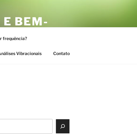
 E BEM-
AS
or frequência?
nálises Vibracionais
Contato