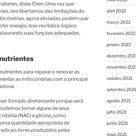
diabetes, disse Chen. Uma vez que
abril 2022
as, nos libertamos das limitações do
tocôndrias, agora aliviadas, podem usar
março 2022
ter energia. Isso revitaliza órgãos
estaurando suas funções adequadas.
fevereiro 2022
janeiro 2022
dezembro 202
nutrientes
novembro 202
nutrientes para reparar e renovar as
outubro 2021
ementar as mitocôndrias com o principal
ationa.
setembro 202
 ser tomado diretamente porque será
agosto 2021
, podemos tomar alguns de seus
julho 2021
cisteína (NAC) e glicina, como
o uma quantidade apropriada de
junho 2021
 radicais livres produzidos pelas
maio 2021