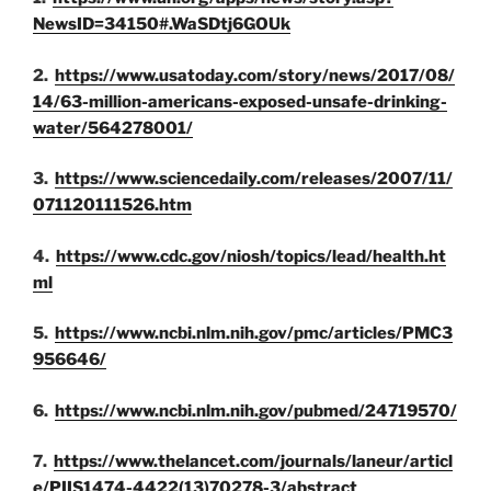
NewsID=34150#.WaSDtj6GOUk
2.
https://www.usatoday.com/story/news/2017/08/
14/63-million-americans-exposed-unsafe-drinking-
water/564278001/
3.
https://www.sciencedaily.com/releases/2007/11/
071120111526.htm
4.
https://www.cdc.gov/niosh/topics/lead/health.ht
ml
5.
https://www.ncbi.nlm.nih.gov/pmc/articles/PMC3
956646/
6.
https://www.ncbi.nlm.nih.gov/pubmed/24719570/
7.
https://www.thelancet.com/journals/laneur/articl
e/PIIS1474-4422(13)70278-3/abstract