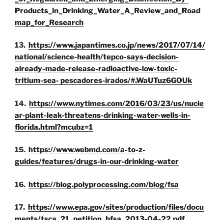
Products_in_Drinking_Water_A_Review_and_Road
map_for_Research
13.
https://www.japantimes.co.jp/news/2017/07/14/
national/science-health/tepco-says-decision-
already-made-release-radioactive-low-toxic-
tritium-sea- pescadores-irados/#.WaUTuz6GOUk
14.
https://www.nytimes.com/2016/03/23/us/nucle
ar-plant-leak-threatens-drinking-water-wells-in-
florida.html?mcubz=1
15.
https://www.webmd.com/a-to-z-
guides/features/drugs-in-our-drinking-water
16.
https://blog.polyprocessing.com/blog/fsa
17.
https://www.epa.gov/sites/production/files/docu
ments/tsca_21_petition_hfsa_2013-04-22.pdf