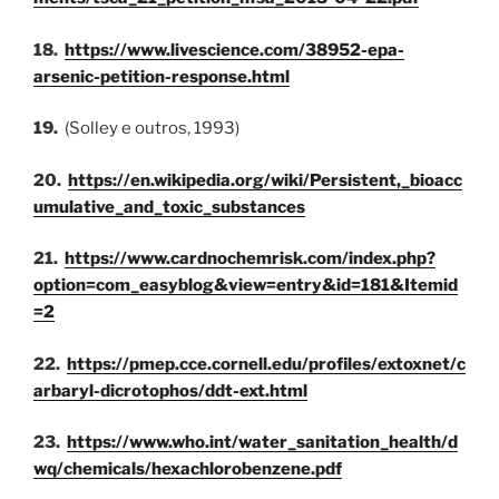
18.
https://www.livescience.com/38952-epa-
arsenic-petition-response.html
19.
(Solley e outros, 1993)
20.
https://en.wikipedia.org/wiki/Persistent,_bioacc
umulative_and_toxic_substances
21.
https://www.cardnochemrisk.com/index.php?
option=com_easyblog&view=entry&id=181&Itemid
=2
22.
https://pmep.cce.cornell.edu/profiles/extoxnet/c
arbaryl-dicrotophos/ddt-ext.html
23.
https://www.who.int/water_sanitation_health/d
wq/chemicals/hexachlorobenzene.pdf