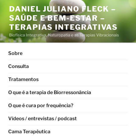
Pular
DANIEL JULIANO FLECK –
para
SAÚDE E BEM-ESTAR –
o
conteúdo
TERAPIAS INTEGRATIVAS
Biofísica Integrativa, Naturopatia e as Terapias Vibracionais
Sobre
Consulta
Tratamentos
O que é a terapia de Biorressonância
O que é cura por frequência?
Vídeos / entrevistas / podcast
Cama Terapêutica