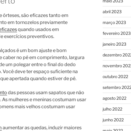
certo
maio 2023
abril 2023
e órteses, são eficazes tanto em
anto em tornozelos previamente
março 2023
eficazes
quando usados ​​em
fevereiro 2023
exercícios preventivos.
janeiro 2023
calçados é um bom ajuste e bom
dezembro 202
e caber no pé em comprimento, largura
de um polegar entre o final do dedo
novembro 202
. Você deve ter espaço suficiente na
outubro 2022
fique apertada quando estiver de pé.
setembro 202
nto
das pessoas usam sapatos que não
agosto 2022
. As mulheres e meninas costumam usar
 homens mais velhos costumam usar
julho 2022
junho 2022
m
aumentar as quedas, induzir maiores
maio 2022