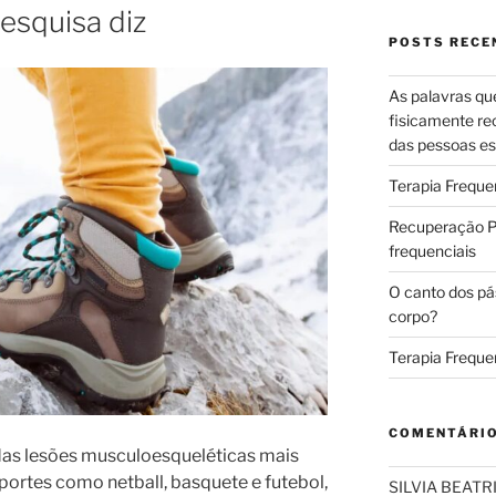
esquisa diz
POSTS RECE
As palavras qu
fisicamente re
das pessoas es
Terapia Freque
Recuperação Pó
frequenciais
O canto dos pá
corpo?
Terapia Freque
COMENTÁRI
das lesões musculoesqueléticas mais
ortes como netball, basquete e futebol,
SILVIA BEAT