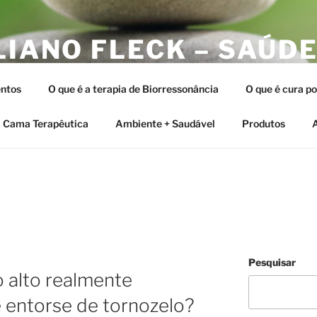
LIANO FLECK – SAÚDE
ERAPIAS INTEGRATIV
ntos
O que é a terapia de Biorressonância
O que é cura p
tia e as Terapias Vibracionais
Cama Terapêutica
Ambiente + Saudável
Produtos
A
Pesquisar
 alto realmente
 entorse de tornozelo?