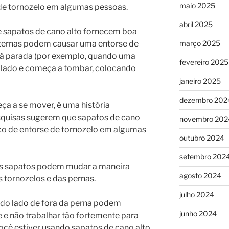
maio 2025
 de tornozelo em algumas pessoas.
abril 2025
ue sapatos de cano alto fornecem boa
março 2025
xternas podem causar uma entorse de
tá parada (por exemplo, quando uma
fevereiro 2025
 lado e começa a tombar, colocando
janeiro 2025
dezembro 202
a a se mover, é uma história
esquisas sugerem que sapatos de cano
novembro 202
co de entorse de tornozelo em algumas
outubro 2024
setembro 202
es sapatos podem mudar a maneira
agosto 2024
tornozelos e das pernas.
julho 2024
 do
lado de fora
da perna podem
junho 2024
 e não trabalhar tão fortemente para
ocê estiver usando sapatos de cano alto