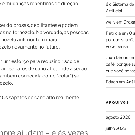
pé e mudanças repentinas de direção
é o Sistema de
Artificial
weily
em
Droga
er dolorosas, debilitantes e podem
os no tornozelo. Na verdade, as pessoas
Patricia
em
O s
rnozelo anterior têm
maior
por que sua xíc
você pensa
ozelo novamente no futuro.
João Direne
e
 um esforço para reduzir o risco de
café: por que s
ram sapatos de cano alto, onde a seção
que você pens
 (também conhecida como “colar”) se
Edson
em
Análi
ozelo.
 Os sapatos de cano alto realmente
ARQUIVOS
agosto 2026
julho 2026
mpre ajudam – e às vezes