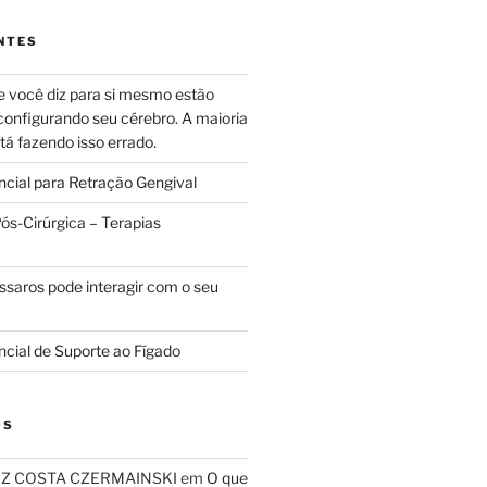
NTES
e você diz para si mesmo estão
configurando seu cérebro. A maioria
tá fazendo isso errado.
ncial para Retração Gengival
s-Cirúrgica – Terapias
ssaros pode interagir com o seu
ncial de Suporte ao Fígado
OS
RIZ COSTA CZERMAINSKI
em
O que