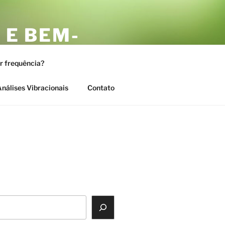
 E BEM-
AS
or frequência?
nálises Vibracionais
Contato