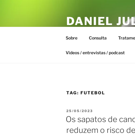
Pular
para
DANIEL JU
o
conteúdo
ESTAR – T
Sobre
Consulta
Tratame
Biofísica Integrativa, Naturopa
Vídeos / entrevistas / podcast
TAG:
FUTEBOL
PUBLICADO
25/05/2023
EM
Os sapatos de cano
reduzem o risco de