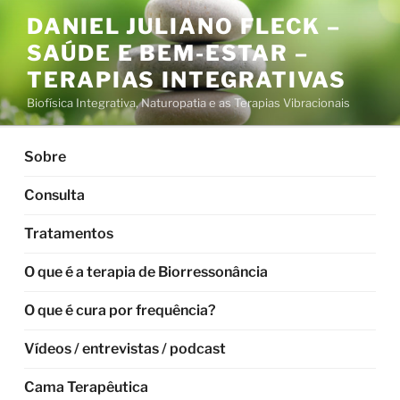
Pular
DANIEL JULIANO FLECK –
para
SAÚDE E BEM-ESTAR –
o
conteúdo
TERAPIAS INTEGRATIVAS
Biofísica Integrativa, Naturopatia e as Terapias Vibracionais
Sobre
Consulta
Tratamentos
O que é a terapia de Biorressonância
O que é cura por frequência?
Vídeos / entrevistas / podcast
Cama Terapêutica