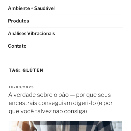
Ambiente + Saudável
Produtos
Análises Vibracionais
Contato
TAG:
GLÚTEN
PUBLICADO
18/03/2025
EM
A verdade sobre o pão — por que seus
ancestrais conseguiam digeri-lo (e por
que você talvez não consiga)