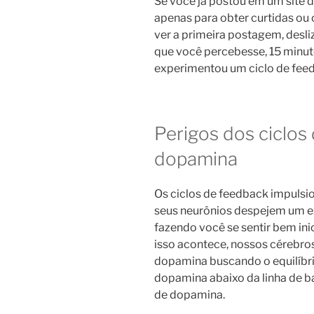
Se você já postou em um site d
apenas para obter curtidas ou 
ver a primeira postagem, desliz
que você percebesse, 15 minu
experimentou um ciclo de fee
Perigos dos ciclos
dopamina
Os ciclos de feedback impuls
seus neurônios despejem um e
fazendo você se sentir bem in
isso acontece, nossos cérebr
dopamina buscando o equilíbri
dopamina abaixo da linha de ba
de dopamina.