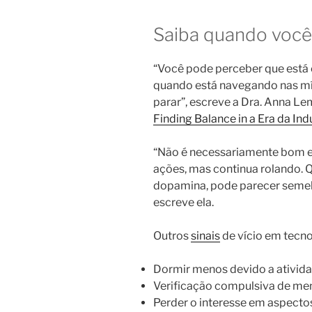
Saiba quando voc
“Você pode perceber que está
quando está navegando nas míd
parar”, escreve a Dra. Anna Le
Finding Balance in a Era da Ind
“Não é necessariamente bom e
ações, mas continua rolando. 
dopamina, pode parecer semel
escreve ela.
Outros
sinais
de vício em tecno
Dormir menos devido a ativida
Verificação compulsiva de men
Perder o interesse em aspecto