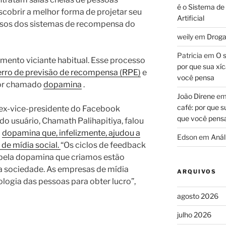
é o Sistema de
scobrir a melhor forma de projetar seu
Artificial
ursos dos sistemas de recompensa do
weily
em
Droga
Patricia
em
O s
ento viciante habitual. Esse processo
por que sua xíc
erro de previsão de recompensa (RPE)
e
você pensa
sor chamado
dopamina
.
João Direne
e
café: por que s
 ex-vice-presidente do Facebook
que você pens
o usuário, Chamath Palihapitiya, falou
a
dopamina que, infelizmente, ajudou a
Edson
em
Análi
de mídia social.
“Os ciclos de feedback
 pela dopamina que criamos estão
a sociedade. As empresas de mídia
ARQUIVOS
ologia das pessoas para obter lucro”,
agosto 2026
julho 2026