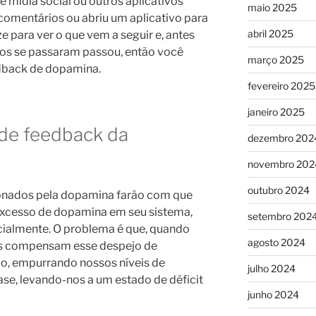
e mídia social ou outros aplicativos
maio 2025
comentários ou abriu um aplicativo para
abril 2025
e para ver o que vem a seguir e, antes
tos se passaram passou, então você
março 2025
dback de dopamina.
fevereiro 2025
janeiro 2025
 de feedback da
dezembro 202
novembro 202
outubro 2024
ionados pela dopamina farão com que
xcesso de dopamina em seu sistema,
setembro 202
icialmente. O problema é que, quando
agosto 2024
os compensam esse despejo de
o, empurrando nossos níveis de
julho 2024
se, levando-nos a um estado de déficit
junho 2024