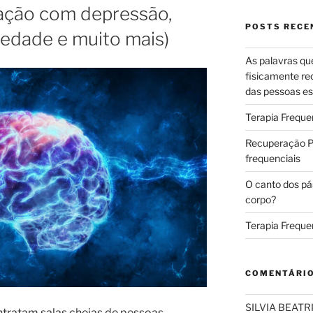
lação com depressão,
POSTS RECE
iedade e muito mais)
As palavras qu
fisicamente re
das pessoas es
Terapia Freque
Recuperação Pó
frequenciais
O canto dos pá
corpo?
Terapia Freque
COMENTÁRI
SILVIA BEAT
tratam salas cheias de pessoas