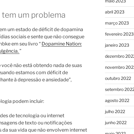
maio 2023
abril 2023
ê tem um problema
março 2023
 em um estado de déficit de dopamina
fevereiro 2023
ias sociais e sente que não consegue
mbke em seu livro “
Dopamine Nation:
janeiro 2023
ulgência.
”
dezembro 202
 você não está obtendo nada de suas
novembro 202
Quando estamos com déficit de
outubro 2022
hante à depressão e ansiedade”,
setembro 202
agosto 2022
logia podem incluir:
julho 2022
des de tecnologia ou internet
junho 2022
sagens de texto ou notificações
s da sua vida que não envolvem internet
maio 2022