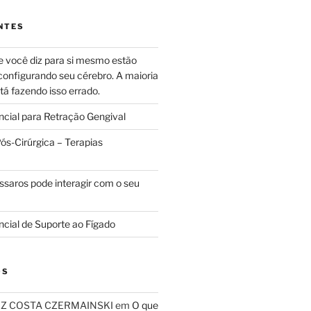
NTES
e você diz para si mesmo estão
configurando seu cérebro. A maioria
tá fazendo isso errado.
ncial para Retração Gengival
s-Cirúrgica – Terapias
ssaros pode interagir com o seu
ncial de Suporte ao Fígado
OS
RIZ COSTA CZERMAINSKI
em
O que