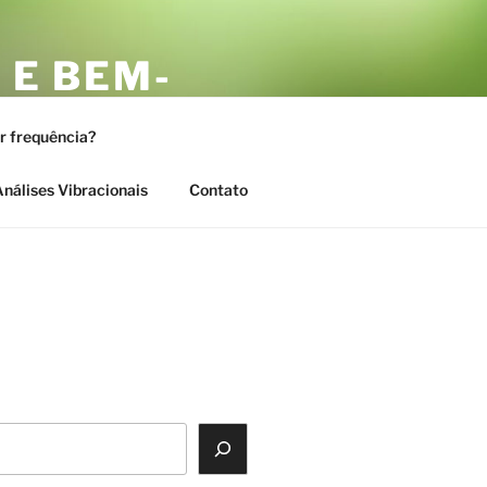
 E BEM-
AS
or frequência?
nálises Vibracionais
Contato