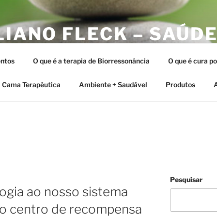
LIANO FLECK – SAÚDE
ERAPIAS INTEGRATIV
ntos
O que é a terapia de Biorressonância
O que é cura p
tia e as Terapias Vibracionais
Cama Terapêutica
Ambiente + Saudável
Produtos
A
Pesquisar
ogia ao nosso sistema
o centro de recompensa