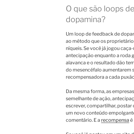
O que são loops d
dopamina?
Um loop de feedback de dopam
ao método que os proprietári
níqueis. Se você já jogou caça
antecipação enquanto a roda g
alavanca e o resultado dão t
do mesencéfalo aumentarem su
recompensadora a cada puxão
Da mesma forma, as empresas d
semelhante de ação, antecipaç
escrever, compartilhar, postar
um novo conteúdo empolgante
comentário. E a
recompensa
é 