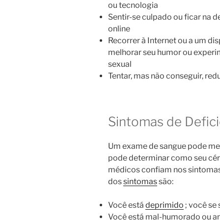
ou tecnologia
Sentir-se culpado ou ficar na
online
Recorrer à Internet ou a um dis
melhorar seu humor ou experime
sexual
Tentar, mas não conseguir, redu
Sintomas de Defic
Um exame de sangue pode medi
pode determinar como seu cér
médicos confiam nos sintomas
dos
sintomas
são:
Você está
deprimido
; você se
Você está mal-humorado ou an