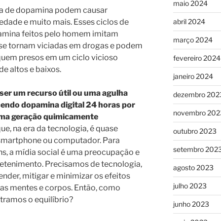
maio 2024
ia de dopamina podem causar
edade e muito mais. Esses ciclos de
abril 2024
amina feitos pelo homem imitam
março 2024
se tornam viciadas em drogas e podem
iquem presos em um ciclo vicioso
fevereiro 2024
e altos e baixos.
janeiro 2024
r um recurso útil ou uma agulha
dezembro 202
endo dopamina digital 24 horas por
novembro 202
 uma geração quimicamente
que, na era da tecnologia, é quase
outubro 2023
 smartphone ou computador. Para
setembro 202
ns, a mídia social é uma preocupação e
etenimento. Precisamos de tecnologia,
agosto 2023
der, mitigar e minimizar os efeitos
julho 2023
sas mentes e corpos. Então, como
ramos o equilíbrio?
junho 2023