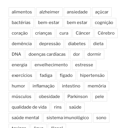
alimentos
alzheimer
ansiedade
açúcar
bactérias
bem-estar
bem estar
cognição
coração
crianças
cura
Câncer
Cérebro
demência
depressão
diabetes
dieta
DNA
doenças cardíacas
dor
dormir
energia
envelhecimento
estresse
exercícios
fadiga
fígado
hipertensão
humor
inflamação
intestino
memória
músculos
obesidade
Parkinson
pele
qualidade de vida
rins
saúde
saúde mental
sistema imunológico
sono