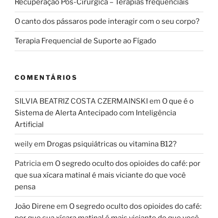
Recuperação Pós-Cirúrgica – Terapias frequenciais
O canto dos pássaros pode interagir com o seu corpo?
Terapia Frequencial de Suporte ao Fígado
COMENTÁRIOS
SILVIA BEATRIZ COSTA CZERMAINSKI
em
O que é o
Sistema de Alerta Antecipado com Inteligência
Artificial
weily
em
Drogas psiquiátricas ou vitamina B12?
Patricia
em
O segredo oculto dos opioides do café: por
que sua xícara matinal é mais viciante do que você
pensa
João Direne
em
O segredo oculto dos opioides do café:
por que sua xícara matinal é mais viciante do que você