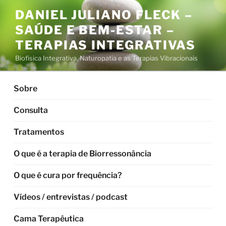
Pular
DANIEL JULIANO FLECK –
para
SAÚDE E BEM-ESTAR –
o
conteúdo
TERAPIAS INTEGRATIVAS
Biofísica Integrativa, Naturopatia e as Terapias Vibracionais
Sobre
Consulta
Tratamentos
O que é a terapia de Biorressonância
O que é cura por frequência?
Vídeos / entrevistas / podcast
Cama Terapêutica