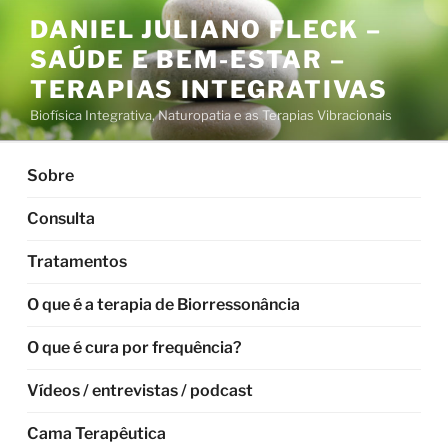
Pular
DANIEL JULIANO FLECK –
para
SAÚDE E BEM-ESTAR –
o
conteúdo
TERAPIAS INTEGRATIVAS
Biofísica Integrativa, Naturopatia e as Terapias Vibracionais
Sobre
Consulta
Tratamentos
O que é a terapia de Biorressonância
O que é cura por frequência?
Vídeos / entrevistas / podcast
Cama Terapêutica