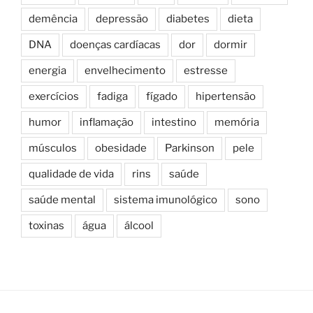
demência
depressão
diabetes
dieta
DNA
doenças cardíacas
dor
dormir
energia
envelhecimento
estresse
exercícios
fadiga
fígado
hipertensão
humor
inflamação
intestino
memória
músculos
obesidade
Parkinson
pele
qualidade de vida
rins
saúde
saúde mental
sistema imunológico
sono
toxinas
água
álcool