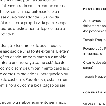
independente por trás da rede de
, foi encontrado em um campo em sua
POSTS RECE
ntucky, em um aparente suicídio em
isse que o fundador de 65 anos da
As palavras qu
ólares tirou a própria vida para escapar
fisicamente re
 piorou drasticamente depois que ele
das pessoas es
 Covid-19.
Terapia Freque
dos’, é o fenômeno de ouvir ruídos
Recuperação Pó
 não são de uma fonte externa. Ele tem
frequenciais
ações, desde um som como o zumbido
antes a ondas e algo como estática de
O canto dos pá
corpo?
ar como o som de um batimento cardíaco
ixo como um radiador superaquecido ou
Terapia Freque
 de cachorro. Pode ir e vir, estar em um
m a hora ou com a localização ou ser
COMENTÁRI
ada como um aborrecimento sem risco
SILVIA BEAT