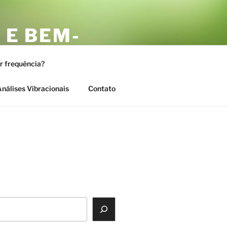
 E BEM-
AS
or frequência?
nálises Vibracionais
Contato