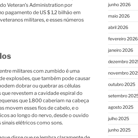
junho 2026
do Veteran’s Administration por
no pagamento de US $ 1,2 bilhão em
maio 2026
 veteranos militares, e esses números
abril 2026
fevereiro 2026
janeiro 2026
dos
dezembro 202
ntre militares com zumbido é uma
novembro 202
o de explosões, que também pode causar
outubro 2025
podem dobrar ou quebrar as células
s que revestem a cavidade espiral do
setembro 202
 pequenas que 1.800 caberiam na cabeça
agosto 2025
as movem esses fios de cabelo, e o
icos ao longo do nervo, desde o ouvido
julho 2025
s sinais elétricos como sons.
junho 2025
aque disse que se lembra claramente de