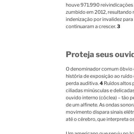
houve 971.990 reivindicações 
zumbido em 2012, resultando 
indenização por invalidez para
continuaram a crescer.
3
Proteja seus ouvi
O denominador comum óbvio e
história de exposição ao ruíd
perda auditiva.
4
Ruídos altos 
ciliadas minúsculas e delicada
ouvido interno (cóclea) – tão
de um alfinete. As ondas sonor
movimento dispara sinais elétr
até o cérebro, que interpreta o
Um americano que serviu no Ir