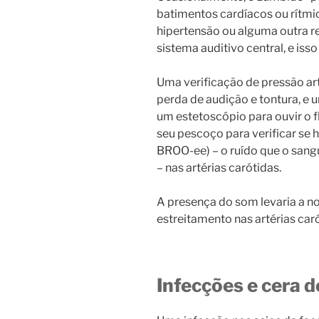
batimentos cardíacos ou rítmic
hipertensão ou alguma outra r
sistema auditivo central, e is
Uma verificação de pressão ar
perda de audição e tontura, e 
um estetoscópio para ouvir o f
seu pescoço para verificar se
BROO-ee) – o ruído que o san
– nas artérias carótidas.
A presença do som levaria a n
estreitamento nas artérias car
Infecções e cera d