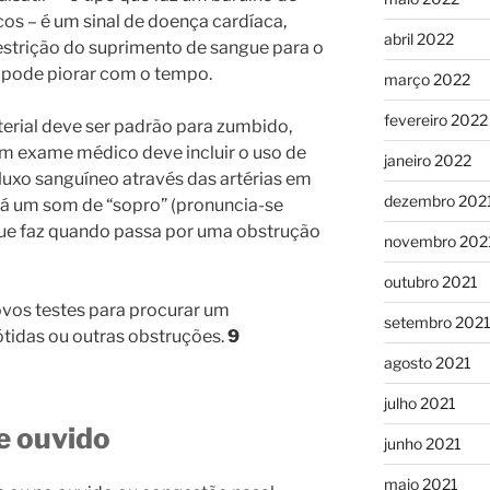
os – é um sinal de doença cardíaca,
abril 2022
estrição do suprimento de sangue para o
so pode piorar com o tempo.
março 2022
fevereiro 2022
terial deve ser padrão para zumbido,
um exame médico deve incluir o uso de
janeiro 2022
luxo sanguíneo através das artérias em
dezembro 202
 há um som de “sopro” (pronuncia-se
gue faz quando passa por uma obstrução
novembro 202
outubro 2021
ovos testes para procurar um
setembro 202
ótidas ou outras obstruções.
9
agosto 2021
julho 2021
e ouvido
junho 2021
maio 2021