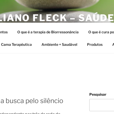
LIANO FLECK – SAÚDE
ERAPIAS INTEGRATIV
ntos
O que é a terapia de Biorressonância
O que é cura p
tia e as Terapias Vibracionais
Cama Terapêutica
Ambiente + Saudável
Produtos
A
Pesquisar
a busca pelo silêncio