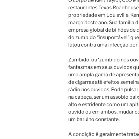
O corpo de Kent Taylor, CEO e 
restaurantes Texas Roadhouse
propriedade em Louisville, Ke
março deste ano. Sua família d
empresa global de bilhões de d
do zumbido “insuportável” que
lutou contra uma infecção por
Zumbido, ou ‘zumbido nos ouvi
fantasmas em seus ouvidos que
uma ampla gama de apresent
de cigarras até efeitos semelh
rádio nos ouvidos. Pode puls
na cabeça, ser um assobio ba
alto e estridente como um apito
ouvido ou em ambos, mudar co
um barulho constante.
A condição é geralmente trat