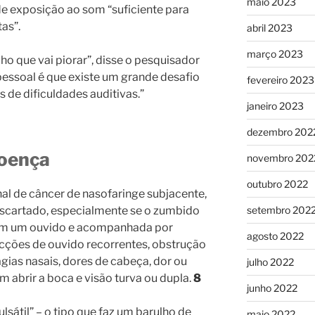
maio 2023
 de exposição ao som “suficiente para
as”.
abril 2023
março 2023
o que vai piorar”, disse o pesquisador
pessoal é que existe um grande desafio
fevereiro 2023
 de dificuldades auditivas.”
janeiro 2023
dezembro 202
doença
novembro 202
outubro 2022
al de câncer de nasofaringe subjacente,
setembro 202
descartado, especialmente se o zumbido
 em um ouvido e acompanhada por
agosto 2022
ecções de ouvido recorrentes, obstrução
ias nasais, dores de cabeça, dor ou
julho 2022
m abrir a boca e visão turva ou dupla.
8
junho 2022
sátil” – o tipo que faz um barulho de
maio 2022