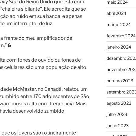
aily Star
do Reino Unido que está com
maio 2024
haleira sibilante”. Ele acredita que se
abril 2024
ição ao ruído em sua banda, e apenas
e um interruptor de luz.
março 2024
fevereiro 2024
 na frente do meu amplificador de
im.”
6
janeiro 2024
dezembro 202
ta com fones de ouvido ou fones de
es celulares são uma população de alto
novembro 202
outubro 2023
idade McMaster, no Canadá, relatou um
setembro 202
 zumbido entre 170 adolescentes de São
agosto 2023
uviam música alta com frequência. Mais
á havia desenvolvido zumbido
julho 2023
junho 2023
 que os jovens são rotineiramente