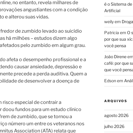
line, no entanto, revela milhares de
é o Sistema de
provações angustiantes com a condição
Artificial
to e alterou suas vidas.
weily
em
Droga
ofredor de zumbido levado ao suicídio
Patricia
em
O s
as há milhões – estudos dizem algo
por que sua xíc
 afetados pelo zumbido em algum grau.
você pensa
João Direne
e
o afeta o desempenho profissional e a
café: por que s
dendo causar ansiedade, depressão e
que você pens
ente precede a perda auditiva. Quem a
lidade de desenvolver a doença de
Edson
em
Análi
ARQUIVOS
risco especial de contrair a
or doou fundos para um estudo clínico
agosto 2026
ofrem de zumbido, que se tornou a
rviço número um entre os veteranos nos
julho 2026
nitus Association (ATA) relata que