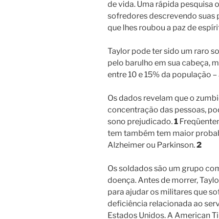
de vida. Uma rápida pesquisa on
sofredores descrevendo suas 
que lhes roubou a paz de espíri
Taylor pode ter sido um raro s
pelo barulho em sua cabeça, m
entre 10 e 15% da população –
Os dados revelam que o zumbid
concentração das pessoas, po
sono prejudicado.
1
Freqüentem
tem também tem maior probabi
Alzheimer ou Parkinson.
2
Os soldados são um grupo com 
doença. Antes de morrer, Tayl
para ajudar os militares que s
deficiência relacionada ao se
Estados Unidos. A American Tin