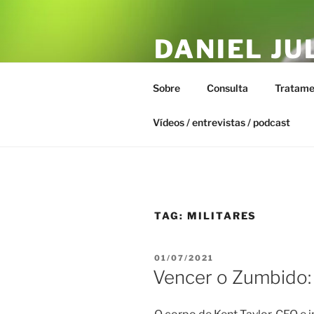
Pular
para
DANIEL JU
o
conteúdo
ESTAR – T
Sobre
Consulta
Tratame
Biofísica Integrativa, Naturopa
Vídeos / entrevistas / podcast
TAG:
MILITARES
PUBLICADO
01/07/2021
EM
Vencer o Zumbido: 