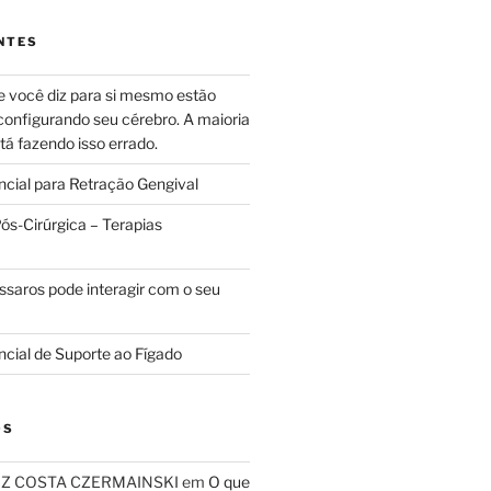
NTES
e você diz para si mesmo estão
configurando seu cérebro. A maioria
tá fazendo isso errado.
ncial para Retração Gengival
s-Cirúrgica – Terapias
ssaros pode interagir com o seu
ncial de Suporte ao Fígado
OS
RIZ COSTA CZERMAINSKI
em
O que