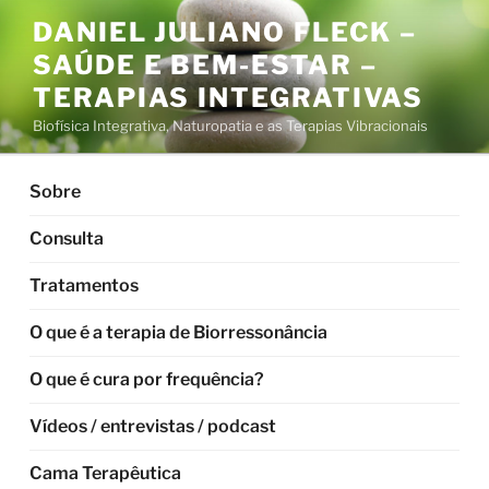
Pular
DANIEL JULIANO FLECK –
para
SAÚDE E BEM-ESTAR –
o
conteúdo
TERAPIAS INTEGRATIVAS
Biofísica Integrativa, Naturopatia e as Terapias Vibracionais
Sobre
Consulta
Tratamentos
O que é a terapia de Biorressonância
O que é cura por frequência?
Vídeos / entrevistas / podcast
Cama Terapêutica