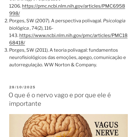
1206.
https://pmc.ncbi.nlm.nih.gov/articles/PMC6958
998/
Porges, SW (2007). A perspectiva polivagal.
Psicologia
biológica
, 74(2), 116-
143.
https://www.ncbi.nlm.nih.gov/pmc/articles/PMC18
68418/
Porges, SW (2011). A teoria polivagal: fundamentos
neurofisiológicos das emoções, apego, comunicação e
autorregulação. WW Norton & Company.
PUBLICADO
28/10/2025
EM
O que é o nervo vago e por que ele é
importante