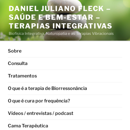
Pular
DANIEL JULIANO FLECK –
para
SAÚDE E BEM-ESTAR –
o
conteúdo
TERAPIAS INTEGRATIVAS
Biofísica Integrativa, Naturopatia e as Terapias Vibracionais
Sobre
Consulta
Tratamentos
O que é a terapia de Biorressonância
O que é cura por frequência?
Vídeos / entrevistas / podcast
Cama Terapêutica