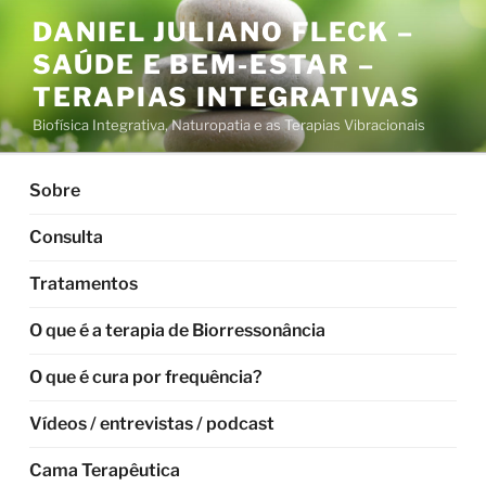
Pular
DANIEL JULIANO FLECK –
para
SAÚDE E BEM-ESTAR –
o
conteúdo
TERAPIAS INTEGRATIVAS
Biofísica Integrativa, Naturopatia e as Terapias Vibracionais
Sobre
Consulta
Tratamentos
O que é a terapia de Biorressonância
O que é cura por frequência?
Vídeos / entrevistas / podcast
Cama Terapêutica