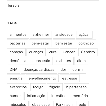
Terapia
TAGS
alimentos
alzheimer
ansiedade
açúcar
bactérias
bem-estar
bem estar
cognição
coração
crianças
cura
Câncer
Cérebro
demência
depressão
diabetes
dieta
DNA
doenças cardíacas
dor
dormir
energia
envelhecimento
estresse
exercícios
fadiga
fígado
hipertensão
humor
inflamação
intestino
memória
músculos
obesidade
Parkinson
pele