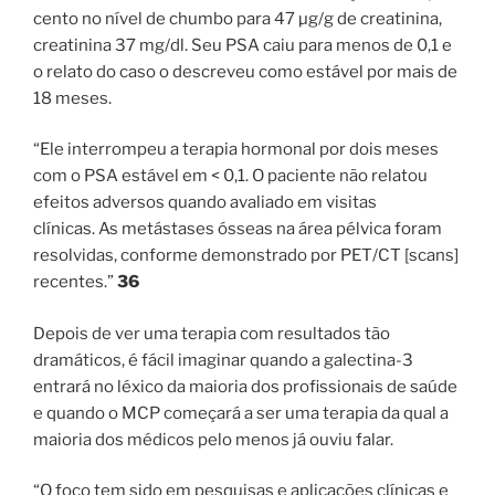
cento no nível de chumbo para 47 µg/g de creatinina,
creatinina 37 mg/dl. Seu PSA caiu para menos de 0,1 e
o relato do caso o descreveu como estável por mais de
18 meses.
“Ele interrompeu a terapia hormonal por dois meses
com o PSA estável em < 0,1. O paciente não relatou
efeitos adversos quando avaliado em visitas
clínicas. As metástases ósseas na área pélvica foram
resolvidas, conforme demonstrado por PET/CT [scans]
recentes.”
36
Depois de ver uma terapia com resultados tão
dramáticos, é fácil imaginar quando a galectina-3
entrará no léxico da maioria dos profissionais de saúde
e quando o MCP começará a ser uma terapia da qual a
maioria dos médicos pelo menos já ouviu falar.
“O foco tem sido em pesquisas e aplicações clínicas e