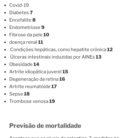
Covid-19
Diabetes
7
Encefalite
8
Endometriose
9
Fibrose da pele
10
doença renal
11
Condições hepáticas, como hepatite crônica
12
Úlceras intestinais induzidas por AINEs
13
Obesidade
14
Artrite idiopática juvenil
15
Degeneração da retina
16
Artrite reumatóide
17
Sepse
18
Trombose venosa
19
Previsão de mortalidade