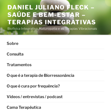
Pular
DANIEL JULIANO FLECK –
para
SAÚDE E BEM-ESTAR –
o
conteúdo
TERAPIAS INTEGRATIVAS
Biofísica Integrativa, Naturopatia e as Terapias Vibracionais
Sobre
Consulta
Tratamentos
O que é a terapia de Biorressonância
O que é cura por frequência?
Vídeos / entrevistas / podcast
Cama Terapêutica