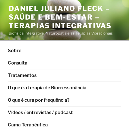
Pular
DANIEL JULIANO FLECK –
para
SAÚDE E BEM-ESTAR –
o
conteúdo
TERAPIAS INTEGRATIVAS
Biofísica Integrativa, Naturopatia e as Terapias Vibracionais
Sobre
Consulta
Tratamentos
O que é a terapia de Biorressonância
O que é cura por frequência?
Vídeos / entrevistas / podcast
Cama Terapêutica