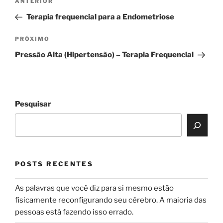
Post
ANTERIOR
de
anterior
Terapia frequencial para a Endometriose
Post
Próximo
PRÓXIMO
post
Pressão Alta (Hipertensão) – Terapia Frequencial
Pesquisar
POSTS RECENTES
As palavras que você diz para si mesmo estão
fisicamente reconfigurando seu cérebro. A maioria das
pessoas está fazendo isso errado.