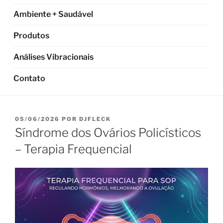
Ambiente + Saudável
Produtos
Análises Vibracionais
Contato
PUBLICADO
05/06/2026
POR
DJFLECK
EM
Síndrome dos Ovários Policísticos
– Terapia Frequencial