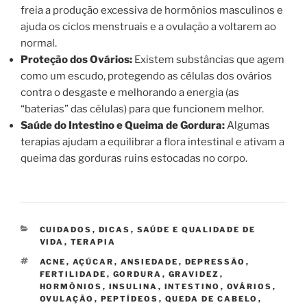
freia a produção excessiva de hormônios masculinos e
ajuda os ciclos menstruais e a ovulação a voltarem ao
normal.
Proteção dos Ovários:
Existem substâncias que agem
como um escudo, protegendo as células dos ovários
contra o desgaste e melhorando a energia (as
“baterias” das células) para que funcionem melhor.
Saúde do Intestino e Queima de Gordura:
Algumas
terapias ajudam a equilibrar a flora intestinal e ativam a
queima das gorduras ruins estocadas no corpo.
CATEGORIAS
CUIDADOS
,
DICAS
,
SAÚDE E QUALIDADE DE
VIDA
,
TERAPIA
TAGS
ACNE
,
AÇÚCAR
,
ANSIEDADE
,
DEPRESSÃO
,
FERTILIDADE
,
GORDURA
,
GRAVIDEZ
,
HORMÔNIOS
,
INSULINA
,
INTESTINO
,
OVÁRIOS
,
OVULAÇÃO
,
PEPTÍDEOS
,
QUEDA DE CABELO
,