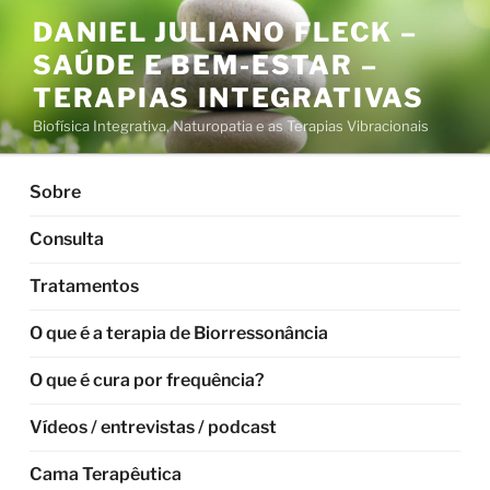
Pular
DANIEL JULIANO FLECK –
para
SAÚDE E BEM-ESTAR –
o
conteúdo
TERAPIAS INTEGRATIVAS
Biofísica Integrativa, Naturopatia e as Terapias Vibracionais
Sobre
Consulta
Tratamentos
O que é a terapia de Biorressonância
O que é cura por frequência?
Vídeos / entrevistas / podcast
Cama Terapêutica