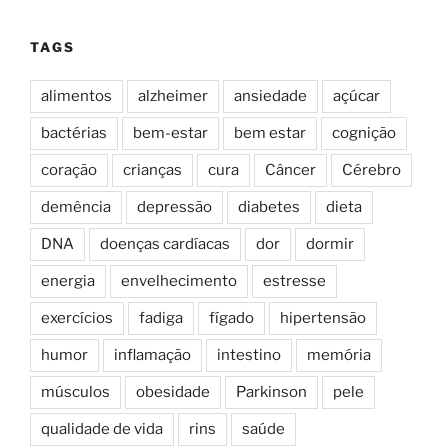
TAGS
alimentos
alzheimer
ansiedade
açúcar
bactérias
bem-estar
bem estar
cognição
coração
crianças
cura
Câncer
Cérebro
demência
depressão
diabetes
dieta
DNA
doenças cardíacas
dor
dormir
energia
envelhecimento
estresse
exercícios
fadiga
fígado
hipertensão
humor
inflamação
intestino
memória
músculos
obesidade
Parkinson
pele
qualidade de vida
rins
saúde