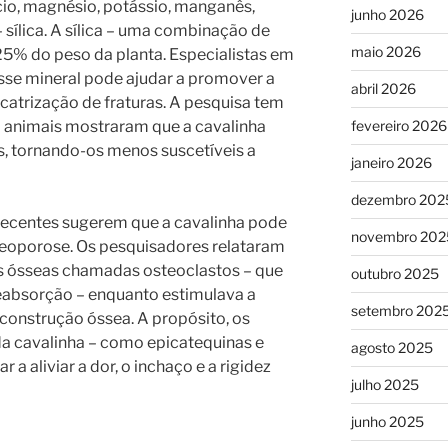
cio, magnésio, potássio, manganês,
junho 2026
 sílica. A sílica – uma combinação de
maio 2026
 25% do peso da planta. Especialistas em
sse mineral pode ajudar a promover a
abril 2026
cicatrização de fraturas. A pesquisa tem
fevereiro 2026
 animais mostraram que a cavalinha
, tornando-os menos suscetíveis a
janeiro 2026
dezembro 202
 recentes sugerem que a cavalinha pode
novembro 202
steoporose. Os pesquisadores relataram
las ósseas chamadas osteoclastos – que
outubro 2025
eabsorção – enquanto estimulava a
setembro 202
construção óssea. A propósito, os
a cavalinha – como epicatequinas e
agosto 2025
 a aliviar a dor, o inchaço e a rigidez
julho 2025
junho 2025