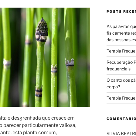
POSTS RECE
As palavras qu
fisicamente re
das pessoas es
Terapia Freque
Recuperação Pó
frequenciais
O canto dos pá
corpo?
Terapia Freque
alta e desgrenhada que cresce em
COMENTÁRI
o parecer particularmente valiosa,
tanto, esta planta comum,
SILVIA BEAT