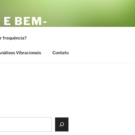
 E BEM-
AS
or frequência?
nálises Vibracionais
Contato