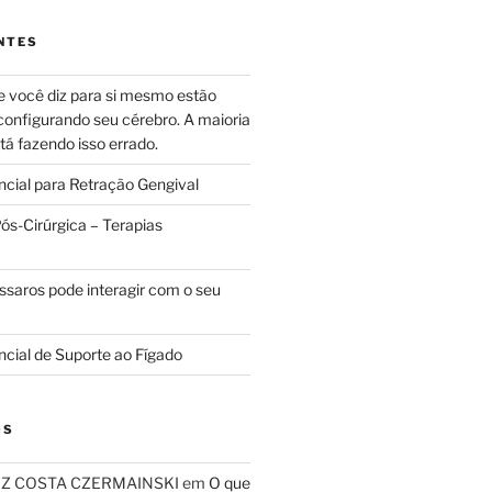
NTES
e você diz para si mesmo estão
configurando seu cérebro. A maioria
tá fazendo isso errado.
ncial para Retração Gengival
s-Cirúrgica – Terapias
ssaros pode interagir com o seu
ncial de Suporte ao Fígado
OS
RIZ COSTA CZERMAINSKI
em
O que