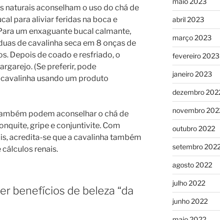
maio 2023
s naturais aconselham o uso do chá de
l para aliviar feridas na boca e
abril 2023
. Para um enxaguante bucal calmante,
março 2023
duas de cavalinha seca em 8 onças de
os. Depois de coado e resfriado, o
fevereiro 2023
rgarejo. (Se preferir, pode
janeiro 2023
 cavalinha usando um produto
dezembro 202
novembro 202
s também podem aconselhar o chá de
ronquite, gripe e conjuntivite. Com
outubro 2022
is, acredita-se que a cavalinha também
setembro 202
 cálculos renais.
agosto 2022
julho 2022
er benefícios de beleza “da
junho 2022
maio 2022