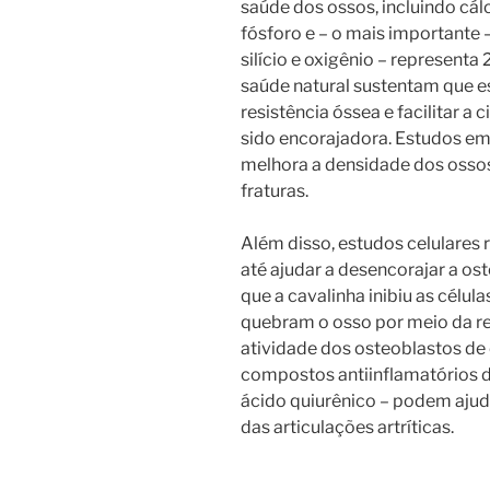
saúde dos ossos, incluindo cál
fósforo e – o mais importante –
silício e oxigênio – representa
saúde natural sustentam que e
resistência óssea e facilitar a 
sido encorajadora. Estudos em
melhora a densidade dos ossos
fraturas.
Além disso, estudos celulares
até ajudar a desencorajar a o
que a cavalinha inibiu as célu
quebram o osso por meio da r
atividade dos osteoblastos de 
compostos antiinflamatórios d
ácido quiurênico – podem ajudar
das articulações artríticas.