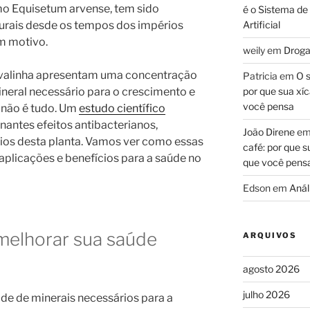
o Equisetum arvense, tem sido
é o Sistema de
turais desde os tempos dos impérios
Artificial
m motivo.
weily
em
Droga
cavalinha apresentam uma concentração
Patricia
em
O s
ineral necessário para o crescimento e
por que sua xíc
você pensa
 não é tudo. Um
estudo científico
antes efeitos antibacterianos,
João Direne
e
rios desta planta. Vamos ver como essas
café: por que s
plicações e benefícios para a saúde no
que você pens
Edson
em
Análi
melhorar sua saúde
ARQUIVOS
agosto 2026
julho 2026
e de minerais necessários para a