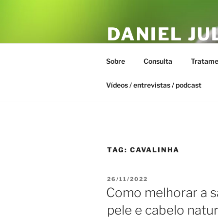
Pular
para
DANIEL JU
o
conteúdo
ESTAR – T
Sobre
Consulta
Tratame
Biofísica Integrativa, Naturopa
Vídeos / entrevistas / podcast
TAG:
CAVALINHA
PUBLICADO
26/11/2022
EM
Como melhorar a s
pele e cabelo natu