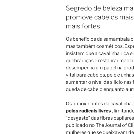
Segredo de beleza mai
promove cabelos mais 
mais fortes
Os benefícios da samambaia ca
mas também cosméticos. Espec
insistem que a cavalinha rica e
quebradiças e restaurar madeixa
desempenha um papel na pro
vital para cabelos, pele e unha
aumentar o nível de silício nas 
queda de cabelo enquanto aumen
Os antioxidantes da cavalinha
pelos radicais livres
, limitand
“desgaste” das fibras capilare
publicado no The Journal of Cl
mulheres que se queixavam d