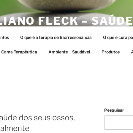
LIANO FLECK – SAÚDE
ERAPIAS INTEGRATIV
ntos
O que é a terapia de Biorressonância
O que é cura p
tia e as Terapias Vibracionais
Cama Terapêutica
Ambiente + Saudável
Produtos
A
Pesquisar
aúde dos seus ossos,
ralmente