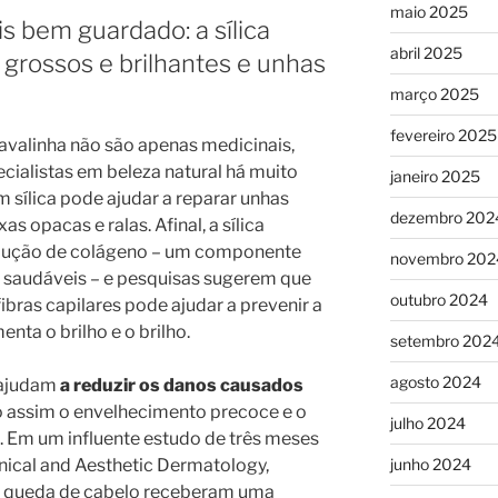
maio 2025
s bem guardado: a sílica
abril 2025
grossos e brilhantes e unhas
março 2025
fevereiro 2025
valinha não são apenas medicinais,
ialistas em beleza natural há muito
janeiro 2025
m sílica pode ajudar a reparar unhas
dezembro 202
s opacas e ralas. Afinal, a sílica
dução de colágeno – um componente
novembro 202
s saudáveis ​​– e pesquisas sugerem que
outubro 2024
fibras capilares pode ajudar a prevenir a
ta o brilho e o brilho.
setembro 202
agosto 2024
 ajudam
a reduzir os danos causados ​​
o assim o envelhecimento precoce e o
julho 2024
s. Em um influente estudo de três meses
inical and Aesthetic Dermatology,
junho 2024
e queda de cabelo receberam uma