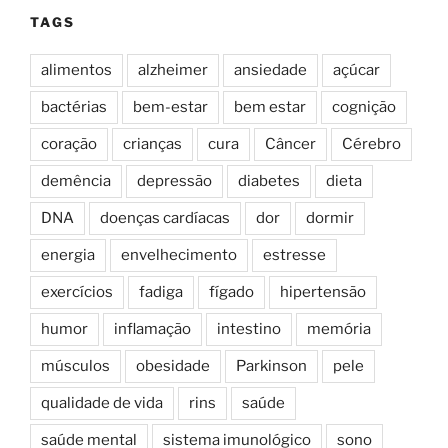
TAGS
alimentos
alzheimer
ansiedade
açúcar
bactérias
bem-estar
bem estar
cognição
coração
crianças
cura
Câncer
Cérebro
demência
depressão
diabetes
dieta
DNA
doenças cardíacas
dor
dormir
energia
envelhecimento
estresse
exercícios
fadiga
fígado
hipertensão
humor
inflamação
intestino
memória
músculos
obesidade
Parkinson
pele
qualidade de vida
rins
saúde
saúde mental
sistema imunológico
sono