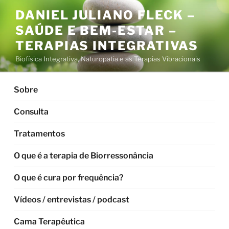
Pular
DANIEL JULIANO FLECK –
para
SAÚDE E BEM-ESTAR –
o
conteúdo
TERAPIAS INTEGRATIVAS
Biofísica Integrativa, Naturopatia e as Terapias Vibracionais
Sobre
Consulta
Tratamentos
O que é a terapia de Biorressonância
O que é cura por frequência?
Vídeos / entrevistas / podcast
Cama Terapêutica