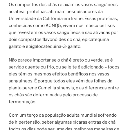
Os compostos dos chás relaxam os vasos sanguíneos
ao ativar proteínas, afirmam pesquisadores da
Universidade da Califórnia em Irvine. Essas proteínas,
conhecidas como KCNQ5, vivem nos músculos lisos
que revestem os vasos sanguíneos e são ativadas por
dois compostos flavonóides do chá, epicatequina
galato e epigalocatequina-3-galato.
Não parece importar se o chá é preto ou verde, se é
servido quente ou frio, ou se leite é adicionado – todos
eles têm os mesmos efeitos benéficos nos vasos
sanguíneos. É porque todos eles vêm das folhas da
planta perene Camellia sinensis, e as diferenças entre
os chás são determinadas pelo processo de
fermentação.
Com um terço da população adulta mundial sofrendo
de hipertensão, beber algumas xícaras extras de chá
todos os dias pode ser uma das melhores maneiras de