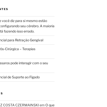
NTES
e você diz para si mesmo estão
configurando seu cérebro. A maioria
tá fazendo isso errado.
ncial para Retração Gengival
s-Cirúrgica – Terapias
ssaros pode interagir com o seu
ncial de Suporte ao Fígado
OS
RIZ COSTA CZERMAINSKI
em
O que