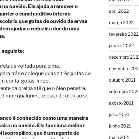
a no ouvido. Ele ajuda a remover o
abril 2022
nter o canal auditivo interno
scobriu que gotas de ouvido de ervas
março 2022
dem ajudar a reduzir a dor de uma
fevereiro 2022
as.
janeiro 2022
 seguinte:
dezembro 202
afetada voltada para cima.
novembro 202
para trás e coloque duas a três gotas de
outubro 2021
um conta-gotas limpo.
ente da orelha até que o óleo penetre.
setembro 202
e limpe qualquer excesso de óleo ao se
agosto 2021
julho 2021
branco é conhecido como uma maneira
coceira no ouvido. Ele funciona melhor
junho 2021
isopropílico, que é um agente de
maio 2021