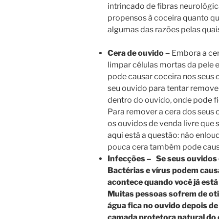
intrincado de fibras neurológi
propensos à coceira quanto qu
algumas das razões pelas quai
Cera de ouvido –
Embora a cer
limpar células mortas da pele e
pode causar coceira nos seus
seu ouvido para tentar remover
dentro do ouvido, onde pode f
Para remover a cera dos seus 
os ouvidos de venda livre que 
aqui está a questão: não enlouq
pouca cera também pode causa
Infecções – Se seus ouvidos 
Bactérias e vírus podem caus
acontece quando você já está
Muitas pessoas sofrem de oti
água fica no ouvido depois d
camada protetora natural do 