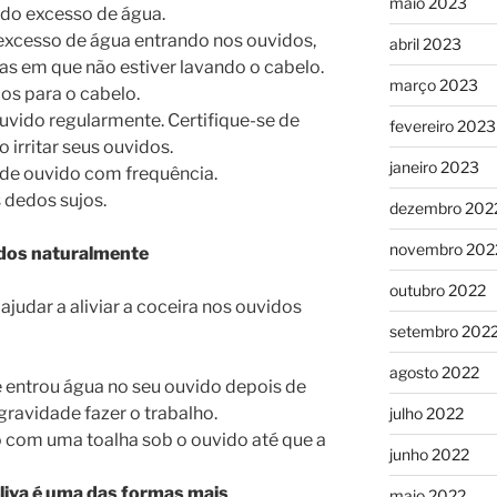
maio 2023
 do excesso de água.
excesso de água entrando nos ouvidos,
abril 2023
as em que não estiver lavando o cabelo.
março 2023
os para o cabelo.
uvido regularmente. Certifique-se de
fevereiro 2023
 irritar seus ouvidos.
janeiro 2023
 de ouvido com frequência.
 dedos sujos.
dezembro 202
novembro 202
idos naturalmente
outubro 2022
judar a aliviar a coceira nos ouvidos
setembro 202
agosto 2022
e entrou água no seu ouvido depois de
gravidade fazer o trabalho.
julho 2022
 com uma toalha sob o ouvido até que a
junho 2022
 oliva é uma das formas mais
maio 2022