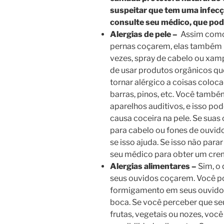
suspeitar que tem uma infecç
consulte seu médico, que pode
Alergias de pele –
Assim como 
pernas coçarem, elas também 
vezes, spray de cabelo ou xamp
de usar produtos orgânicos qu
tornar alérgico a coisas coloc
barras, pinos, etc. Você també
aparelhos auditivos, e isso po
causa coceira na pele. Se sua
para cabelo ou fones de ouvido,
se isso ajuda. Se isso não para
seu médico para obter um crem
Alergias alimentares –
Sim, o
seus ouvidos coçarem. Você p
formigamento em seus ouvidos
boca. Se você perceber que s
frutas, vegetais ou nozes, voc