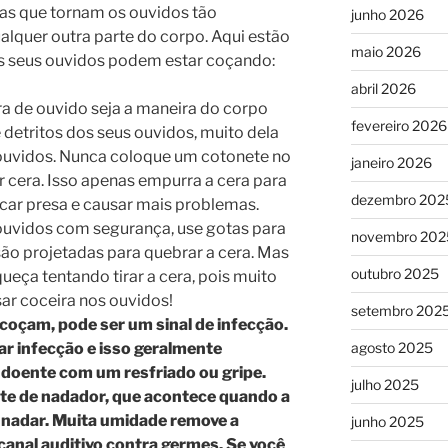
cas que tornam os ouvidos tão
junho 2026
alquer outra parte do corpo. Aqui estão
maio 2026
s seus ouvidos podem estar coçando:
abril 2026
a de ouvido seja a maneira do corpo
fevereiro 2026
 detritos dos seus ouvidos, muito dela
 ouvidos. Nunca coloque um cotonete no
janeiro 2026
 cera. Isso apenas empurra a cera para
dezembro 202
icar presa e causar mais problemas.
ouvidos com segurança, use gotas para
novembro 202
são projetadas para quebrar a cera. Mas
outubro 2025
ueça tentando tirar a cera, pois muito
r coceira nos ouvidos!
setembro 202
coçam, pode ser um sinal de infecção.
ar infecção e isso geralmente
agosto 2025
 doente com um resfriado ou gripe.
julho 2025
te de nadador, que acontece quando a
e nadar. Muita umidade remove a
junho 2025
canal auditivo contra germes. Se você