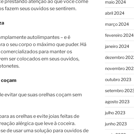
ece prestando atenção ao que você come
maio 2024
s fazem seus ouvidos se sentirem.
abril 2024
za
março 2024
fevereiro 2024
amplamente autolimpantes – e é
ara o seu corpo o máximo que puder. Há
janeiro 2024
 comercializados para manter os
dezembro 202
vem ser colocados em seus ouvidos,
otonetes.
novembro 202
outubro 2023
s coçam
setembro 202
e evitar que suas orelhas coçam sem
agosto 2023
julho 2023
para as orelhas e evite joias feitas de
eação alérgica que leve à coceira.
junho 2023
-se de usar uma solução para ouvidos de