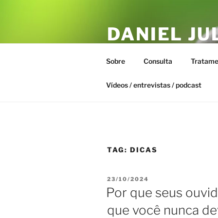
Pular
para
DANIEL JU
o
conteúdo
ESTAR – T
Sobre
Consulta
Tratame
Biofísica Integrativa, Naturopa
Vídeos / entrevistas / podcast
TAG:
DICAS
PUBLICADO
23/10/2024
EM
Por que seus ouvid
que você nunca dev