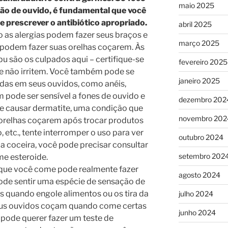
maio 2025
ão de ouvido, é fundamental que você
 prescrever o antibiótico apropriado.
abril 2025
as alergias podem fazer seus braços e
março 2025
podem fazer suas orelhas coçarem. Às
u são os culpados aqui – certifique-se
fevereiro 2025
e não irritem. Você também pode se
janeiro 2025
adas em seus ouvidos, como anéis,
m pode ser sensível a fones de ouvido e
dezembro 202
de causar dermatite, uma condição que
novembro 202
s orelhas coçarem após trocar produtos
 etc., tente interromper o uso para ver
outubro 2024
r a coceira, você pode precisar consultar
setembro 202
e esteroide.
 que você come pode realmente fazer
agosto 2024
ode sentir uma espécie de sensação de
 quando engole alimentos ou os tira da
julho 2024
eus ouvidos coçam quando come certas
junho 2024
ê pode querer fazer um teste de