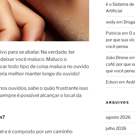
é o Sistema de
Artificial
weily
em
Droga
Patricia
em
O s
por que sua xíc
você pensa
vo para se abalar. Na verdade, ter
João Direne
e
 deixar você maluco. Maluco o
café: por que s
car todo tipo de coisa maluca no ouvido
que você pens
ria melhor manter longe do ouvido!
Edson
em
Análi
nos ouvidos, sabe o quão frustrante isso
empre é possível alcançar o local da
ARQUIVOS
am?
agosto 2026
julho 2026
vel e é composto por um caminho