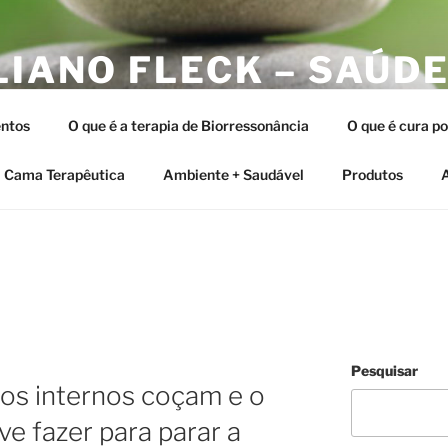
LIANO FLECK – SAÚDE
ERAPIAS INTEGRATIV
ntos
O que é a terapia de Biorressonância
O que é cura p
tia e as Terapias Vibracionais
Cama Terapêutica
Ambiente + Saudável
Produtos
A
Pesquisar
os internos coçam e o
e fazer para parar a