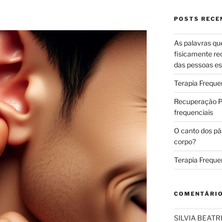
POSTS RECE
As palavras qu
fisicamente re
das pessoas es
Terapia Freque
Recuperação Pó
frequenciais
O canto dos pá
corpo?
Terapia Freque
COMENTÁRI
SILVIA BEAT