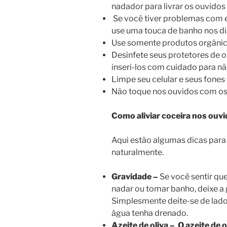
nadador para livrar os ouvidos
Se você tiver problemas com 
use uma touca de banho nos di
Use somente produtos orgânic
Desinfete seus protetores de o
inseri-los com cuidado para não
Limpe seu celular e seus fones
Não toque nos ouvidos com os
Como aliviar coceira nos ouv
Aqui estão algumas dicas para a
naturalmente.
Gravidade –
Se você sentir qu
nadar ou tomar banho, deixe a 
Simplesmente deite-se de lado
água tenha drenado.
Azeite de oliva – O azeite de