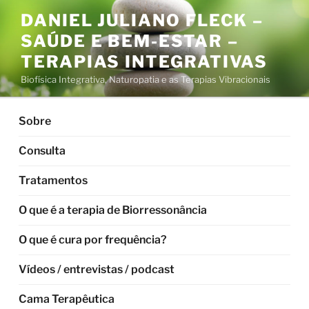
Pular
DANIEL JULIANO FLECK –
para
SAÚDE E BEM-ESTAR –
o
conteúdo
TERAPIAS INTEGRATIVAS
Biofísica Integrativa, Naturopatia e as Terapias Vibracionais
Sobre
Consulta
Tratamentos
O que é a terapia de Biorressonância
O que é cura por frequência?
Vídeos / entrevistas / podcast
Cama Terapêutica