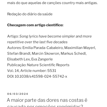
mais do que aquelas de canções country mais antigas.
Redação do diário da saúde
Checagem com artigo científico:
Artigo:
Song lyrics have become simpler and more
repetitive over the last five decades
Autores: Emilia Parada-Cabaleiro, Maximilian Mayerl,
Stefan Brandl, Marcin Skowron, Markus Schedl,
Elisabeth Lex, Eva Zangerle
Publicação: Nature Scientific Reports
Vol.: 14, Article number: 5531
DOI: 10.1038/s41598-024-55742-x
PUBLICADO
06/03/2024
EM
A maior parte das dores nas costas é
causada por emoções reprimidas?