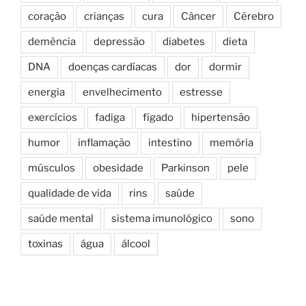
coração
crianças
cura
Câncer
Cérebro
demência
depressão
diabetes
dieta
DNA
doenças cardíacas
dor
dormir
energia
envelhecimento
estresse
exercícios
fadiga
fígado
hipertensão
humor
inflamação
intestino
memória
músculos
obesidade
Parkinson
pele
qualidade de vida
rins
saúde
saúde mental
sistema imunológico
sono
toxinas
água
álcool