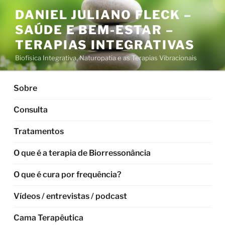
Pular
DANIEL JULIANO FLECK –
para
SAÚDE E BEM-ESTAR –
o
conteúdo
TERAPIAS INTEGRATIVAS
Biofísica Integrativa, Naturopatia e as Terapias Vibracionais
Sobre
Consulta
Tratamentos
O que é a terapia de Biorressonância
O que é cura por frequência?
Vídeos / entrevistas / podcast
Cama Terapêutica