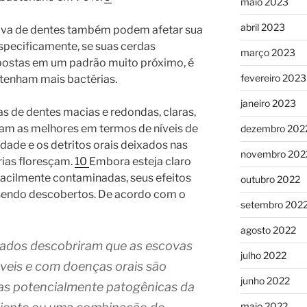
maio 2023
abril 2023
cova de dentes também podem afetar sua
specificamente, se suas cerdas
março 2023
postas em um padrão muito próximo, é
fevereiro 2023
etenham mais bactérias.
janeiro 2023
s de dentes macias e redondas, claras,
eram as melhores em termos de níveis de
dezembro 202
ade e os detritos orais deixados nas
novembro 202
ias floresçam.
10
Embora esteja claro
facilmente contaminadas, seus efeitos
outubro 2022
sendo descobertos. De acordo com o
setembro 202
agosto 2022
nados descobriram que as escovas
julho 2022
eis ​​e com doenças orais são
junho 2022
as potencialmente patogênicas da
maio 2022