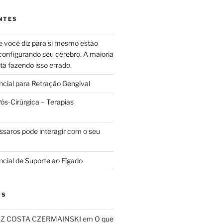
NTES
e você diz para si mesmo estão
configurando seu cérebro. A maioria
tá fazendo isso errado.
ncial para Retração Gengival
s-Cirúrgica – Terapias
ssaros pode interagir com o seu
ncial de Suporte ao Fígado
OS
RIZ COSTA CZERMAINSKI
em
O que