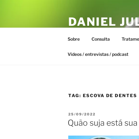
Pular
para
DANIEL JU
o
conteúdo
ESTAR – T
Sobre
Consulta
Tratame
Biofísica Integrativa, Naturopa
Vídeos / entrevistas / podcast
TAG:
ESCOVA DE DENTES
PUBLICADO
25/09/2022
EM
Quão suja está sua