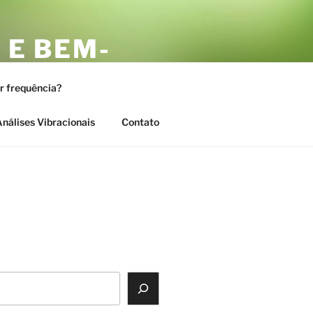
 E BEM-
AS
or frequência?
nálises Vibracionais
Contato