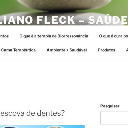
LIANO FLECK – SAÚDE
ERAPIAS INTEGRATIV
ntos
O que é a terapia de Biorressonância
O que é cura p
tia e as Terapias Vibracionais
Cama Terapêutica
Ambiente + Saudável
Produtos
A
Pesquisar
 escova de dentes?