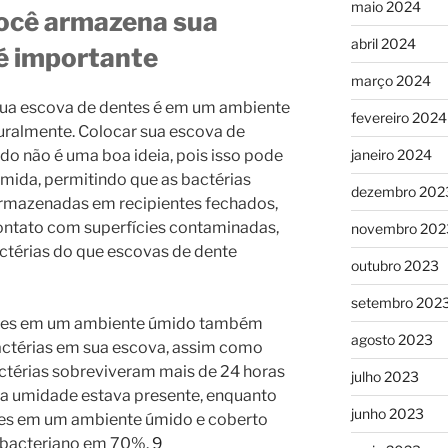
maio 2024
ocê armazena sua
abril 2024
é importante
março 2024
sua escova de dentes é em um ambiente
fevereiro 2024
turalmente. Colocar sua escova de
janeiro 2024
do não é uma boa ideia, pois isso pode
mida, permitindo que as bactérias
dezembro 202
armazenadas em recipientes fechados,
ontato com superfícies contaminadas,
novembro 202
actérias do que escovas de dente
outubro 2023
setembro 202
ntes em um ambiente úmido também
agosto 2023
actérias em sua escova, assim como
ctérias sobreviveram mais de 24 horas
julho 2023
a umidade estava presente, enquanto
junho 2023
es em um ambiente úmido e coberto
 bacteriano em 70%.
9