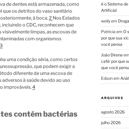
é o Sistema de
va de dentes está armazenada, como
Artificial
 que os detritos do vaso sanitário
posteriormente, à boca.
2
Nos Estados
weily
em
Droga
, incluindo o CDC, reconhecem que
Patricia
em
O s
visivelmente limpas, as escovas de
por que sua xíc
ntaminadas com organismos
você pensa
3
João Direne
e
enha uma condição séria, como certos
café: por que s
munossupressão, que podem exigir a
que você pens
todo diferente de uma escova de
Edson
em
Análi
os adversos à saúde devido ao uso
ão improváveis.
4
ARQUIVOS
agosto 2026
ntes contém bactérias
julho 2026