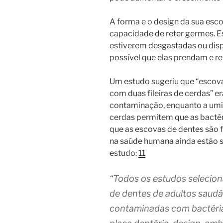
A forma e o design da sua es
capacidade de reter germes. E
estiverem desgastadas ou dis
possível que elas prendam e r
Um estudo sugeriu que “escova
com duas fileiras de cerdas” 
contaminação, enquanto a umid
cerdas permitem que as bactér
que as escovas de dentes são 
na saúde humana ainda estão 
estudo:
11
“Todos os estudos selecio
de dentes de adultos saudáv
contaminadas com bactéri