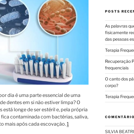
POSTS RECE
As palavras qu
fisicamente re
das pessoas es
Terapia Freque
Recuperação Pó
frequenciais
O canto dos pá
corpo?
por dia é uma parte essencial de uma
Terapia Freque
 de dentes em si não estiver limpa? O
 está longe de ser estéril e, pela própria
 fica contaminada com bactérias, saliva,
COMENTÁRI
ito mais após cada escovação.
1
SILVIA BEAT