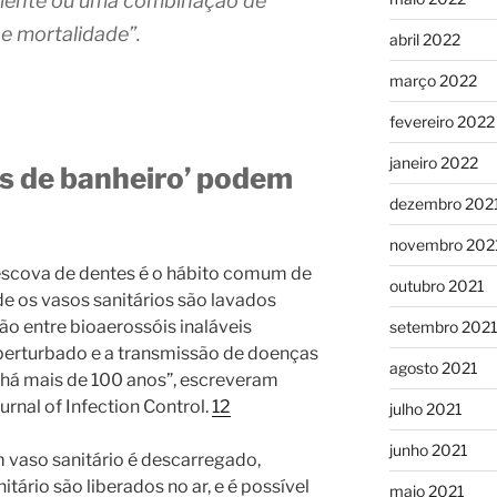
mbiente ou uma combinação de
 e mortalidade”.
abril 2022
março 2022
fevereiro 2022
janeiro 2022
s de banheiro’ podem
dezembro 202
novembro 202
 escova de dentes é o hábito comum de
outubro 2021
e os vasos sanitários são lavados
 entre bioaerossóis inaláveis ​​
setembro 202
 perturbado e a transmissão de doenças
agosto 2021
 há mais de 100 anos”, escreveram
rnal of Infection Control.
12
julho 2021
junho 2021
 vaso sanitário é descarregado,
tário são liberados no ar, e é possível
maio 2021