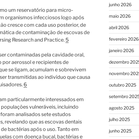
junho 2026
omo um reservatório para micro-
maio 2026
m organismos infecciosos logo após
ação cresce com cada uso posterior, de
abril 2026
mática de contaminação de escovas de
fevereiro 2026
rsing Research and Practice.
5
janeiro 2026
er contaminadas pela cavidade oral,
dezembro 202
por aerossol e recipientes de
que se ligam, acumulam e sobrevivem
novembro 202
er transmitidas ao indivíduo que causa
uisadores.
6
outubro 2025
setembro 202
vam particularmente interessados ​​em
 populações vulneráveis, incluindo
agosto 2025
foram analisados ​​sete estudos
julho 2025
os, revelando que as escovas dentais
 de bactérias após o uso. Tanto em
junho 2025
uelas com doença bucal, bactérias e