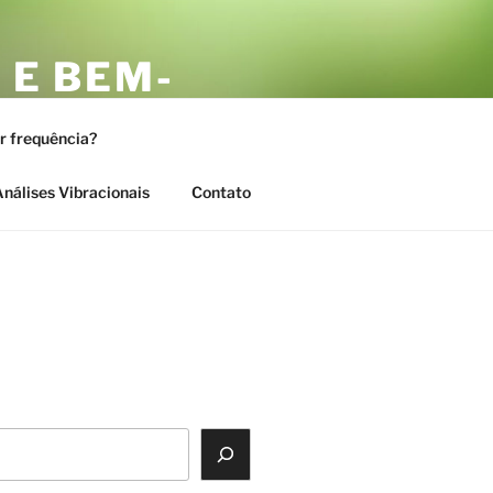
 E BEM-
AS
or frequência?
nálises Vibracionais
Contato