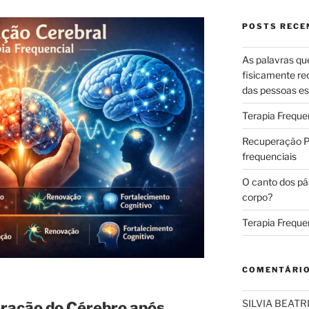
POSTS RECE
As palavras qu
fisicamente re
das pessoas es
Terapia Freque
Recuperação Pó
frequenciais
O canto dos pá
corpo?
Terapia Freque
COMENTÁRI
SILVIA BEAT
ração do Cérebro após