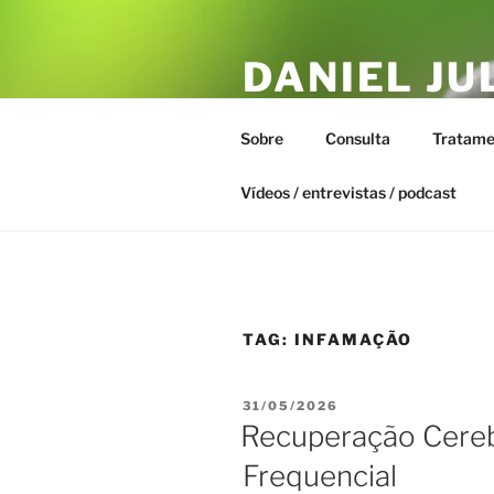
Pular
para
DANIEL JU
o
conteúdo
ESTAR – T
Sobre
Consulta
Tratame
Biofísica Integrativa, Naturopa
Vídeos / entrevistas / podcast
TAG:
INFAMAÇÃO
PUBLICADO
31/05/2026
EM
Recuperação Cerebr
Frequencial