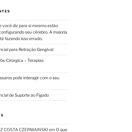
NTES
e você diz para si mesmo estão
configurando seu cérebro. A maioria
tá fazendo isso errado.
ncial para Retração Gengival
s-Cirúrgica – Terapias
ssaros pode interagir com o seu
ncial de Suporte ao Fígado
OS
RIZ COSTA CZERMAINSKI
em
O que