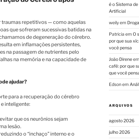
é o Sistema de
Artificial
r traumas repetitivos — como aquelas
weily
em
Droga
oas que sofreram sucessivas batidas na
Patricia
em
O s
 chamamos de degeneração do cérebro.
por que sua xíc
esulta em inflamações persistentes,
você pensa
ades na passagem de nutrientes pelo
falhas na memória e na capacidade de
João Direne
e
café: por que s
que você pens
ode ajudar?
Edson
em
Análi
orte para a recuperação do cérebro
e inteligente:
ARQUIVOS
evitar que os neurônios sejam
agosto 2026
ma lesão.
julho 2026
reduzindo o “inchaço” interno e o