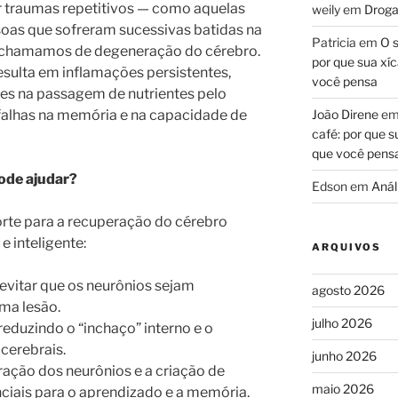
r traumas repetitivos — como aquelas
weily
em
Droga
oas que sofreram sucessivas batidas na
Patricia
em
O s
 chamamos de degeneração do cérebro.
por que sua xíc
esulta em inflamações persistentes,
você pensa
ades na passagem de nutrientes pelo
falhas na memória e na capacidade de
João Direne
e
café: por que s
que você pens
ode ajudar?
Edson
em
Análi
orte para a recuperação do cérebro
e inteligente:
ARQUIVOS
evitar que os neurônios sejam
agosto 2026
ma lesão.
julho 2026
reduzindo o “inchaço” interno e o
 cerebrais.
junho 2026
ação dos neurônios e a criação de
maio 2026
ciais para o aprendizado e a memória.