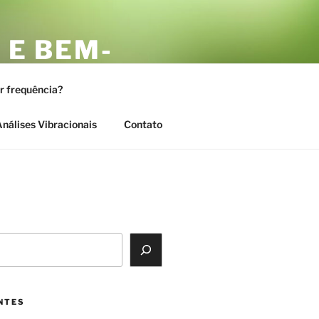
 E BEM-
AS
or frequência?
nálises Vibracionais
Contato
NTES