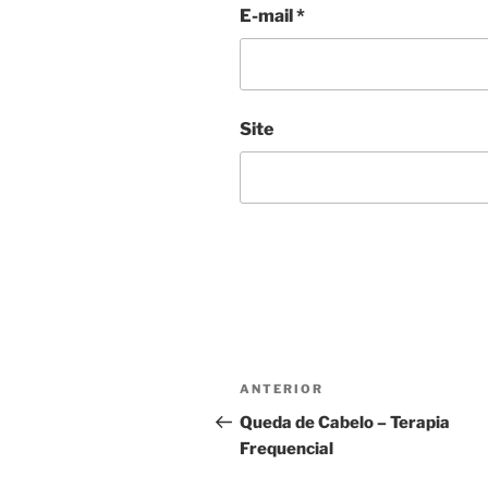
E-mail
*
Site
Navegação
Post
ANTERIOR
de
anterior
Queda de Cabelo – Terapia
Frequencial
Post