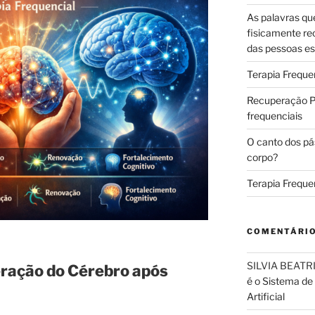
As palavras qu
fisicamente re
das pessoas es
Terapia Freque
Recuperação Pó
frequenciais
O canto dos pá
corpo?
Terapia Freque
COMENTÁRI
SILVIA BEAT
ração do Cérebro após
é o Sistema de
Artificial