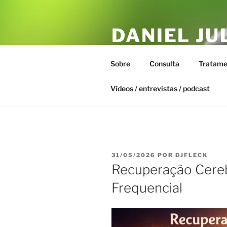
Pular
para
DANIEL JU
o
conteúdo
ESTAR – T
Sobre
Consulta
Tratame
Biofísica Integrativa, Naturopa
Vídeos / entrevistas / podcast
PUBLICADO
31/05/2026
POR
DJFLECK
EM
Recuperação Cereb
Frequencial