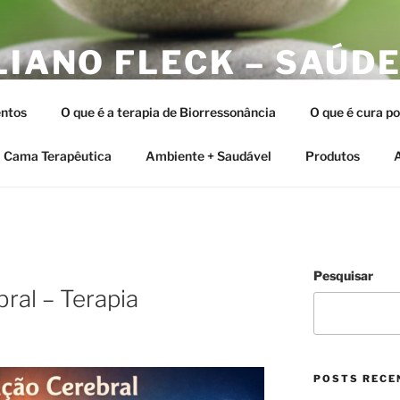
LIANO FLECK – SAÚDE
ERAPIAS INTEGRATIV
ntos
O que é a terapia de Biorressonância
O que é cura p
tia e as Terapias Vibracionais
Cama Terapêutica
Ambiente + Saudável
Produtos
A
Pesquisar
ral – Terapia
POSTS RECE