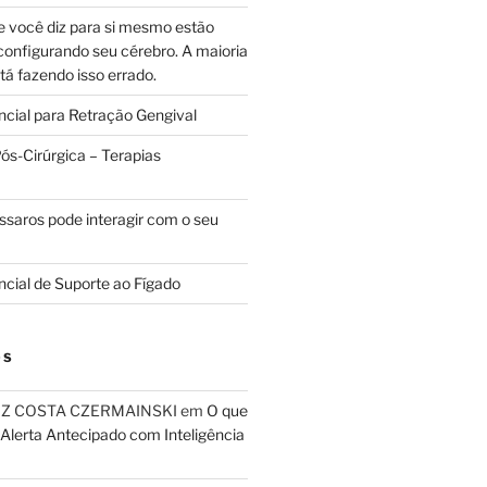
e você diz para si mesmo estão
configurando seu cérebro. A maioria
tá fazendo isso errado.
ncial para Retração Gengival
s-Cirúrgica – Terapias
ssaros pode interagir com o seu
ncial de Suporte ao Fígado
OS
RIZ COSTA CZERMAINSKI
em
O que
 Alerta Antecipado com Inteligência