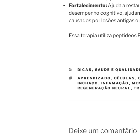
Fortalecimento:
Ajuda a restau
desempenho cognitivo, ajudan
causados por lesões antigas o
Essa terapia utiliza peptídeos 
CATEGORIAS
DICAS
,
SAÚDE E QUALIDAD
TAGS
APRENDIZADO
,
CÉLULAS
,
INCHAÇO
,
INFAMAÇÃO
,
ME
REGENERAÇÃO NEURAL
,
T
Deixe um comentário