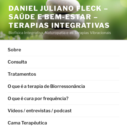
Pular
DANIEL JULIANO FLECK –
para
SAÚDE E BEM-ESTAR –
o
conteúdo
TERAPIAS INTEGRATIVAS
Biofísica Integrativa, Naturopatia e as Terapias Vibracionais
Sobre
Consulta
Tratamentos
O que é a terapia de Biorressonância
O que é cura por frequência?
Vídeos / entrevistas / podcast
Cama Terapêutica