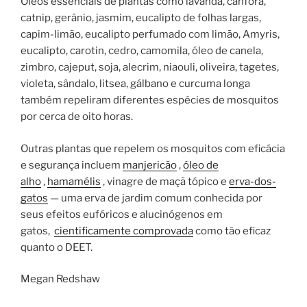
Óleos essenciais de plantas como lavanda, cânfora,
catnip, gerânio, jasmim, eucalipto de folhas largas,
capim-limão, eucalipto perfumado com limão, Amyris,
eucalipto, carotin, cedro, camomila, óleo de canela,
zimbro, cajeput, soja, alecrim, niaouli, oliveira, tagetes,
violeta, sândalo, litsea, gálbano e curcuma longa
também repeliram diferentes espécies de mosquitos
por cerca de oito horas.
Outras plantas que repelem os mosquitos com eficácia
e segurança incluem
manjericão
,
óleo de
alho
,
hamamélis
, vinagre de maçã tópico e
erva-dos-
gatos
— uma erva de jardim comum conhecida por
seus efeitos eufóricos e alucinógenos em
gatos,
cientificamente comprovada
como tão eficaz
quanto o DEET.
Megan Redshaw