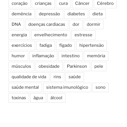
coração
crianças
cura
Câncer
Cérebro
demência
depressão
diabetes
dieta
DNA
doenças cardíacas
dor
dormir
energia
envelhecimento
estresse
exercícios
fadiga
fígado
hipertensão
humor
inflamação
intestino
memória
músculos
obesidade
Parkinson
pele
qualidade de vida
rins
saúde
saúde mental
sistema imunológico
sono
toxinas
água
álcool