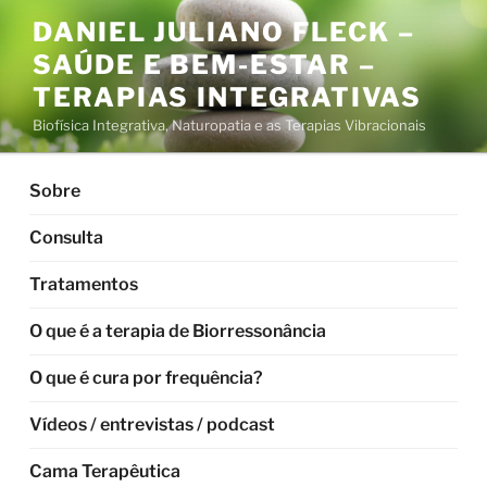
Pular
DANIEL JULIANO FLECK –
para
SAÚDE E BEM-ESTAR –
o
conteúdo
TERAPIAS INTEGRATIVAS
Biofísica Integrativa, Naturopatia e as Terapias Vibracionais
Sobre
Consulta
Tratamentos
O que é a terapia de Biorressonância
O que é cura por frequência?
Vídeos / entrevistas / podcast
Cama Terapêutica