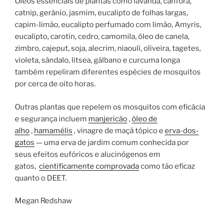
Óleos essenciais de plantas como lavanda, cânfora,
catnip, gerânio, jasmim, eucalipto de folhas largas,
capim-limão, eucalipto perfumado com limão, Amyris,
eucalipto, carotin, cedro, camomila, óleo de canela,
zimbro, cajeput, soja, alecrim, niaouli, oliveira, tagetes,
violeta, sândalo, litsea, gálbano e curcuma longa
também repeliram diferentes espécies de mosquitos
por cerca de oito horas.
Outras plantas que repelem os mosquitos com eficácia
e segurança incluem
manjericão
,
óleo de
alho
,
hamamélis
, vinagre de maçã tópico e
erva-dos-
gatos
— uma erva de jardim comum conhecida por
seus efeitos eufóricos e alucinógenos em
gatos,
cientificamente comprovada
como tão eficaz
quanto o DEET.
Megan Redshaw