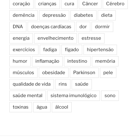
coração
crianças
cura
Câncer
Cérebro
demência
depressão
diabetes
dieta
DNA
doenças cardíacas
dor
dormir
energia
envelhecimento
estresse
exercícios
fadiga
fígado
hipertensão
humor
inflamação
intestino
memória
músculos
obesidade
Parkinson
pele
qualidade de vida
rins
saúde
saúde mental
sistema imunológico
sono
toxinas
água
álcool