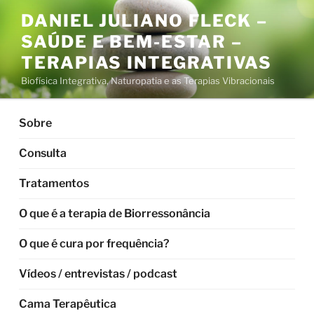
Pular
DANIEL JULIANO FLECK –
para
SAÚDE E BEM-ESTAR –
o
conteúdo
TERAPIAS INTEGRATIVAS
Biofísica Integrativa, Naturopatia e as Terapias Vibracionais
Sobre
Consulta
Tratamentos
O que é a terapia de Biorressonância
O que é cura por frequência?
Vídeos / entrevistas / podcast
Cama Terapêutica