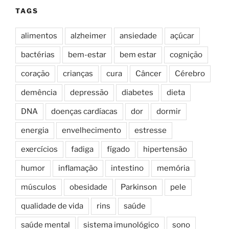
TAGS
alimentos
alzheimer
ansiedade
açúcar
bactérias
bem-estar
bem estar
cognição
coração
crianças
cura
Câncer
Cérebro
demência
depressão
diabetes
dieta
DNA
doenças cardíacas
dor
dormir
energia
envelhecimento
estresse
exercícios
fadiga
fígado
hipertensão
humor
inflamação
intestino
memória
músculos
obesidade
Parkinson
pele
qualidade de vida
rins
saúde
saúde mental
sistema imunológico
sono