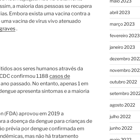
maio 2023
ssim, a maioria das pessoas se recupera
abril 2023
dias. Embora exista uma vacina contra a
é uma vacina de vírus vivo atenuado
março 2023
 graves
.
fevereiro 2023
janeiro 2023
dezembro 202
itidos aos seres humanos através da
novembro 202
 CDC confirmou 1.188
casos de
outubro 2022
 ano passado. No entanto, apenas 1 em
dengue apresenta sintomas e a maioria
setembro 202
agosto 2022
on (FDA) aprovou em 2019 a
julho 2022
ra a doença da dengue para crianças de
junho 2022
ção prévia por dengue confirmada em
endêmicas, mas não há tratamento
maio 2022