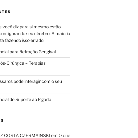
NTES
e você diz para si mesmo estão
configurando seu cérebro. A maioria
tá fazendo isso errado.
ncial para Retração Gengival
s-Cirúrgica – Terapias
ssaros pode interagir com o seu
ncial de Suporte ao Fígado
OS
RIZ COSTA CZERMAINSKI
em
O que