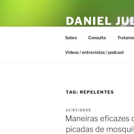
Pular
para
DANIEL JU
o
conteúdo
ESTAR – T
Sobre
Consulta
Tratame
Biofísica Integrativa, Naturopa
Vídeos / entrevistas / podcast
TAG:
REPELENTES
PUBLICADO
11/07/2023
EM
Maneiras eficazes 
picadas de mosqui