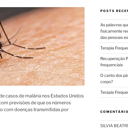
POSTS RECE
As palavras qu
fisicamente re
das pessoas es
Terapia Freque
Recuperação Pó
frequenciais
O canto dos pá
corpo?
Terapia Freque
e casos de malária nos Estados Unidos
 com previsões de que os números
o com doenças transmitidas por
COMENTÁRI
SILVIA BEAT