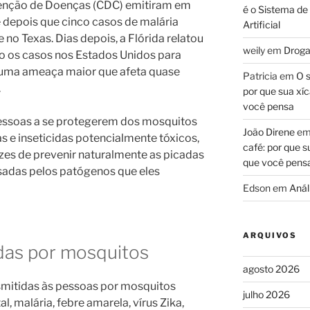
venção de Doenças (CDC) emitiram em
é o Sistema de
 depois que cinco casos de malária
Artificial
no Texas. Dias depois, a Flórida relatou
weily
em
Droga
do os casos nos Estados Unidos para
é uma ameaça maior que afeta quase
Patricia
em
O s
.
por que sua xíc
você pensa
essoas a se protegerem dos mosquitos
João Direne
e
as e inseticidas potencialmente tóxicos,
café: por que s
zes de prevenir naturalmente as picadas
que você pens
sadas pelos patógenos que eles
Edson
em
Análi
ARQUIVOS
das por mosquitos
agosto 2026
mitidas às pessoas por mosquitos
julho 2026
l, malária, febre amarela, vírus Zika,