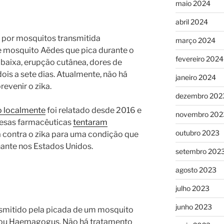
maio 2024
abril 2024
 por mosquitos transmitida
março 2024
e mosquito Aëdes que pica durante o
fevereiro 2024
 baixa, erupção cutânea, dores de
dois a sete dias. Atualmente, não há
janeiro 2024
evenir o zika.
dezembro 202
o localmente
foi relatado desde 2016 e
novembro 202
esas farmacêuticas
tentaram
outubro 2023
 contra o zika para uma condição que
ante nos Estados Unidos.
setembro 202
agosto 2023
julho 2023
junho 2023
ansmitido pela picada de um mosquito
 ou Haemagogus. Não há tratamento