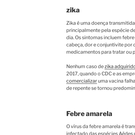
zika
Zika é uma doença transmitida
principalmente pela espécie d
dia. Os sintomas incluem febre
cabeça, dor e conjuntivite por 
medicamentos para tratar ou pr
Nenhum caso de
zika adquirid
2017, quando o CDC e as empr
comercializar
uma vacina falha
de repente se tornou predomin
Febre amarela
O vírus da febre amarela é tr
infectado das espécies Aëdes