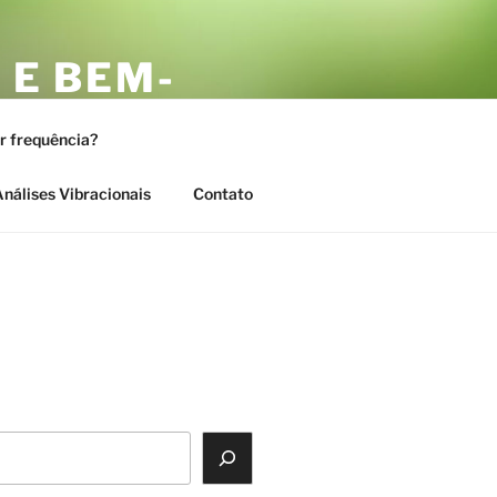
 E BEM-
AS
or frequência?
nálises Vibracionais
Contato