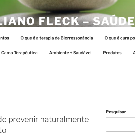
LIANO FLECK – SAÚDE
ERAPIAS INTEGRATIV
ntos
O que é a terapia de Biorressonância
O que é cura p
tia e as Terapias Vibracionais
Cama Terapêutica
Ambiente + Saudável
Produtos
A
Pesquisar
de prevenir naturalmente
to