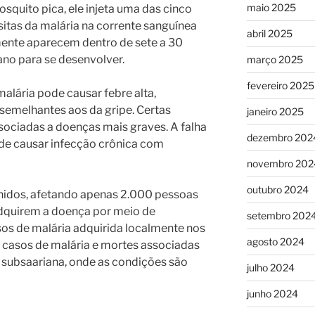
maio 2025
quito pica, ele injeta uma das cinco
itas da malária na corrente sanguínea
abril 2025
mente aparecem dentro de sete a 30
ano para se desenvolver.
março 2025
fevereiro 2025
malária pode causar febre alta,
 semelhantes aos da gripe. Certas
janeiro 2025
sociadas a doenças mais graves. A falha
dezembro 202
de causar infecção crônica com
novembro 202
outubro 2024
Unidos, afetando apenas 2.000 pessoas
dquirem a doença por meio de
setembro 202
os de malária adquirida localmente nos
agosto 2024
s casos de malária e mortes associadas
a subsaariana, onde as condições são
julho 2024
junho 2024