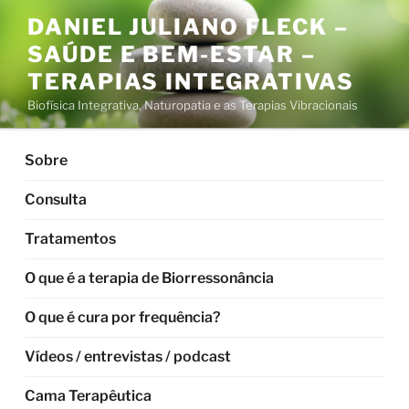
Pular
DANIEL JULIANO FLECK –
para
SAÚDE E BEM-ESTAR –
o
conteúdo
TERAPIAS INTEGRATIVAS
Biofísica Integrativa, Naturopatia e as Terapias Vibracionais
Sobre
Consulta
Tratamentos
O que é a terapia de Biorressonância
O que é cura por frequência?
Vídeos / entrevistas / podcast
Cama Terapêutica