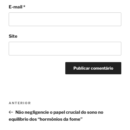
E-mail
*
Site
Navegação
Post
ANTERIOR
de
anterior
Não negligencie o papel crucial do sono no
Post
equilíbrio dos “hormônios da fome”