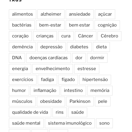
alimentos
alzheimer
ansiedade
açúcar
bactérias
bem-estar
bem estar
cognição
coração
crianças
cura
Câncer
Cérebro
demência
depressão
diabetes
dieta
DNA
doenças cardíacas
dor
dormir
energia
envelhecimento
estresse
exercícios
fadiga
fígado
hipertensão
humor
inflamação
intestino
memória
músculos
obesidade
Parkinson
pele
qualidade de vida
rins
saúde
saúde mental
sistema imunológico
sono