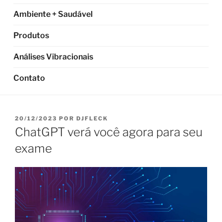
Ambiente + Saudável
Produtos
Análises Vibracionais
Contato
PUBLICADO
20/12/2023
POR
DJFLECK
EM
ChatGPT verá você agora para seu
exame