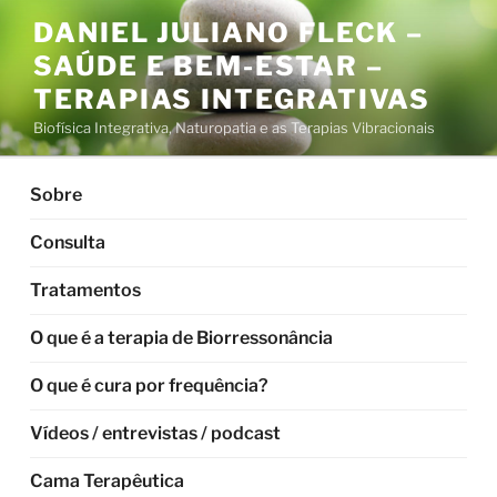
Pular
DANIEL JULIANO FLECK –
para
SAÚDE E BEM-ESTAR –
o
conteúdo
TERAPIAS INTEGRATIVAS
Biofísica Integrativa, Naturopatia e as Terapias Vibracionais
Sobre
Consulta
Tratamentos
O que é a terapia de Biorressonância
O que é cura por frequência?
Vídeos / entrevistas / podcast
Cama Terapêutica