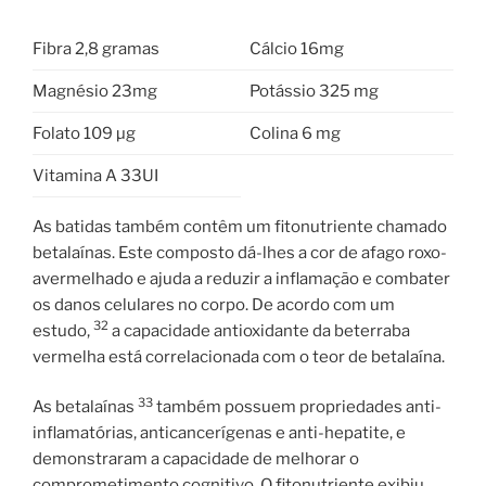
Fibra 2,8 gramas
Cálcio 16mg
Magnésio 23mg
Potássio 325 mg
Folato 109 µg
Colina 6 mg
Vitamina A 33UI
As batidas também contêm um fitonutriente chamado
betalaínas. Este composto dá-lhes a cor de afago roxo-
avermelhado e ajuda a reduzir a inflamação e combater
os danos celulares no corpo. De acordo com um
32
estudo,
a capacidade antioxidante da beterraba
vermelha está correlacionada com o teor de betalaína.
33
As betalaínas
também possuem propriedades anti-
inflamatórias, anticancerígenas e anti-hepatite, e
demonstraram a capacidade de melhorar o
comprometimento cognitivo. O fitonutriente exibiu