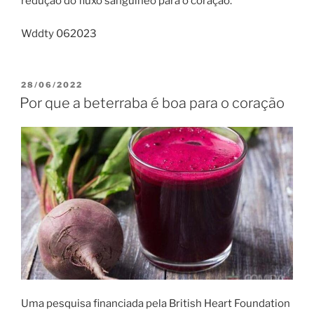
redução do fluxo sanguíneo para o coração.
Wddty 062023
PUBLICADO
28/06/2022
EM
Por que a beterraba é boa para o coração
Uma pesquisa financiada pela British Heart Foundation