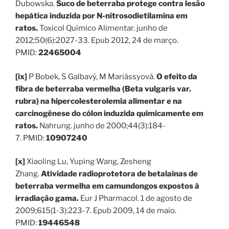
Dubowska.
Suco de beterraba protege contra lesão
hepática induzida por N-nitrosodietilamina em
ratos.
Toxicol Químico Alimentar. junho de
2012;50(6):2027-33. Epub 2012, 24 de março.
PMID:
22465004
[ix]
P Bobek, S Galbavý, M Mariássyová.
O efeito da
fibra de beterraba vermelha (Beta vulgaris var.
rubra) na hipercolesterolemia alimentar e na
carcinogênese do cólon induzida quimicamente em
ratos.
Nahrung. junho de 2000;44(3):184-
7. PMID:
10907240
[x]
Xiaoling Lu, Yuping Wang, Zesheng
Zhang.
Atividade radioprotetora de betalaínas de
beterraba vermelha em camundongos expostos à
irradiação gama.
Eur J Pharmacol. 1 de agosto de
2009;615(1-3):223-7. Epub 2009, 14 de maio.
PMID:
19446548