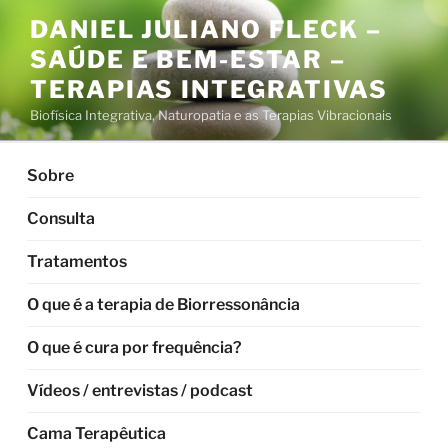
Pular
DANIEL JULIANO FLECK –
para
SAÚDE E BEM-ESTAR –
o
conteúdo
TERAPIAS INTEGRATIVAS
Biofísica Integrativa, Naturopatia e as Terapias Vibracionais
Sobre
Consulta
Tratamentos
O que é a terapia de Biorressonância
O que é cura por frequência?
Vídeos / entrevistas / podcast
Cama Terapêutica