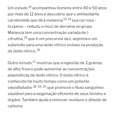
12
Um estudo
acompanhou homens entre 40 e 50 anos
por mais de 12 anos e descobriu que o antioxidante
13 ,
14
carotenóide que dá à melancia
sua cor rosa –
licopeno – reduziu o risco de derrame no grupo
Melancia tem uma concentração variada de l-
15
citrulina,
que é um precursor da L-arginina e um
substrato para uma óxido nítrico sintase na produção
16
de óxido nítrico.
17
Outro estudo
mostrou que a ingestão de 2 gramas
de alho fresco pode aumentar as concentrações
plasmáticas de óxido nítrico. O óxido nítrico é
conhecido há muito tempo como um potente
18 ,
19 ,
20
vasodilatador
que promove o fluxo sanguíneo
saudável para a oxigenação eficiente de seus tecidos e
órgãos. Também ajuda a remover resíduos e dióxido de
carbono.