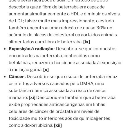
que a beterraba pode ajudar. Um estudo de 2000
descobriu que a fibra de beterraba era capaz de
aumentar simultaneamente o HDL e diminuir os níveis
de LDL; talvez muito mais impressionante, o estudo
também encontrou uma redução de quase 30% no
acúmulo de placas de colesterol na aorta dos animais
alimentados com fibra de beterraba.
[ix]
Exposição à radiação
: Descobriu-se que compostos
encontrados na beterraba, conhecidos como
betalaínas, reduzem a toxicidade associada à exposição
à radiação gama.
[x]
Câncer
: Descobriu-se que o suco de beterraba reduz
os efeitos adversos causados ​​pelo DMBA, uma
substância química associada ao risco de câncer
mamário.
[xi]
Descobriu-se também que a beterraba
exibe propriedades anticancerígenas em linhas
celulares de câncer de próstata em níveis de
toxicidade muito inferiores aos de quimioagentes
como a doxorrubicina.
[xii]