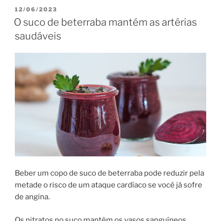
PUBLICADO
12/06/2023
EM
O suco de beterraba mantém as artérias
saudáveis
Beber um copo de suco de beterraba pode reduzir pela
metade o risco de um ataque cardíaco se você já sofre
de angina.
Os nitratos no suco mantêm os vasos sanguíneos