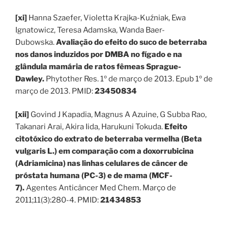
[xi]
Hanna Szaefer, Violetta Krajka-Kuźniak, Ewa
Ignatowicz, Teresa Adamska, Wanda Baer-
Dubowska.
Avaliação do efeito do suco de beterraba
nos danos induzidos por DMBA no fígado e na
glândula mamária de ratos fêmeas Sprague-
Dawley.
Phytother Res. 1º de março de 2013. Epub 1º de
março de 2013. PMID:
23450834
[xii]
Govind J Kapadia, Magnus A Azuine, G Subba Rao,
Takanari Arai, Akira Iida, Harukuni Tokuda.
Efeito
citotóxico do extrato de beterraba vermelha (Beta
vulgaris L.) em comparação com a doxorrubicina
(Adriamicina) nas linhas celulares de câncer de
próstata humana (PC-3) e de mama (MCF-
7).
Agentes Anticâncer Med Chem. Março de
2011;11(3):280-4. PMID:
21434853