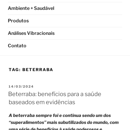
Ambiente + Saudável
Produtos
Análises Vibracionais
Contato
TAG:
BETERRABA
PUBLICADO
14/03/2024
EM
Beterraba: benefícios para a saúde
baseados em evidências
A beterraba sempre foi e continua sendo um dos
“superalimentos” mais subutilizados do mundo, com
uma série de benefícios à saúde poderosos e