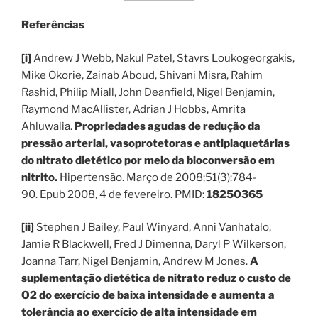
Referências
[i]
Andrew J Webb, Nakul Patel, Stavrs Loukogeorgakis,
Mike Okorie, Zainab Aboud, Shivani Misra, Rahim
Rashid, Philip Miall, John Deanfield, Nigel Benjamin,
Raymond MacAllister, Adrian J Hobbs, Amrita
Ahluwalia.
Propriedades agudas de redução da
pressão arterial, vasoprotetoras e antiplaquetárias
do nitrato dietético por meio da bioconversão em
nitrito.
Hipertensão. Março de 2008;51(3):784-
90. Epub 2008, 4 de fevereiro. PMID:
18250365
[ii]
Stephen J Bailey, Paul Winyard, Anni Vanhatalo,
Jamie R Blackwell, Fred J Dimenna, Daryl P Wilkerson,
Joanna Tarr, Nigel Benjamin, Andrew M Jones.
A
suplementação dietética de nitrato reduz o custo de
O2 do exercício de baixa intensidade e aumenta a
tolerância ao exercício de alta intensidade em