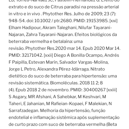
extrato e do suco de Citrus paradisi na pressão arterial
in vitro e in vivo . Phytother Res. Julho de 2009; 23 (7):
948-54. doi: 10.1002 / ptr.2680. PMID: 19153985. [xxi]
Elham Hadipour, Akram Taleghani, Nilufar Tayarani-
Najaran, Zahra Tayarani-Najaran. Efeitos biológicos da
beterraba vermelha e betalaína: uma
revisão. Phytother Res.2020 mar 14. Epub 2020 Mar 14.
PMID: 32171042. [xxii] Diego A Bonilla Ocampo, Andrés
F Paipilla, Estevan Marín, Salvador Vargas-Molina,
Jorge L Petro, Alexandra Pérez-Idárraga. Nitrato
dietético do suco de beterraba para hipertensão: uma
revisão sistemática. Biomoléculas. 2018 11 2; 8
(4). Epub 2018 2 de novembro. PMID: 30400267 [xxiii]
S Asgary, MR Afshani, A Sahebkar, M Keshvari, M
Taheri, E Jahanian, M Rafieian-Kopaei, F Malekian, N
Sarrafzadegan. Melhoria da hipertensão, função
endotelial e inflamação sistêmica após suplementação
de curto prazo com suco de beterraba vermelha (Beta