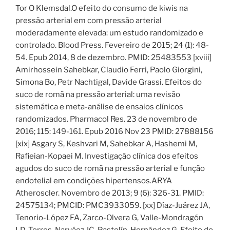
Tor O Klemsdal.O efeito do consumo de kiwis na
pressão arterial em com pressão arterial
moderadamente elevada: um estudo randomizado e
controlado. Blood Press. Fevereiro de 2015; 24 (1): 48-
54. Epub 2014, 8 de dezembro. PMID: 25483553 [xviii]
Amirhossein Sahebkar, Claudio Ferri, Paolo Giorgini,
Simona Bo, Petr Nachtigal, Davide Grassi. Efeitos do
suco de romã na pressão arterial: uma revisão
sistemática e meta-análise de ensaios clínicos
randomizados. Pharmacol Res. 23 de novembro de
2016; 115: 149-161. Epub 2016 Nov 23 PMID: 27888156
[xix] Asgary S, Keshvari M, Sahebkar A, Hashemi M,
Rafieian-Kopaei M. Investigação clínica dos efeitos
agudos do suco de romã na pressão arterial e função
endotelial em condições hipertensos.ARYA
Atheroscler. Novembro de 2013; 9 (6): 326-31. PMID:
24575134; PMCID: PMC3933059. [xx] Díaz-Juárez JA,
Tenorio-López FA, Zarco-Olvera G, Valle-Mondragón
LD, Torres-Narváez JC, Pastelín-Hernández G. Efeito do