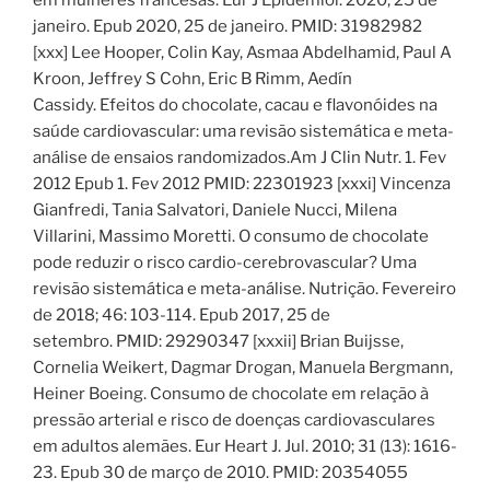
janeiro. Epub 2020, 25 de janeiro. PMID: 31982982
[xxx] Lee Hooper, Colin Kay, Asmaa Abdelhamid, Paul A
Kroon, Jeffrey S Cohn, Eric B Rimm, Aedín
Cassidy. Efeitos do chocolate, cacau e flavonóides na
saúde cardiovascular: uma revisão sistemática e meta-
análise de ensaios randomizados.Am J Clin Nutr. 1. Fev
2012 Epub 1. Fev 2012 PMID: 22301923 [xxxi] Vincenza
Gianfredi, Tania Salvatori, Daniele Nucci, Milena
Villarini, Massimo Moretti. O consumo de chocolate
pode reduzir o risco cardio-cerebrovascular? Uma
revisão sistemática e meta-análise. Nutrição. Fevereiro
de 2018; 46: 103-114. Epub 2017, 25 de
setembro. PMID: 29290347 [xxxii] Brian Buijsse,
Cornelia Weikert, Dagmar Drogan, Manuela Bergmann,
Heiner Boeing. Consumo de chocolate em relação à
pressão arterial e risco de doenças cardiovasculares
em adultos alemães. Eur Heart J. Jul. 2010; 31 (13): 1616-
23. Epub 30 de março de 2010. PMID: 20354055