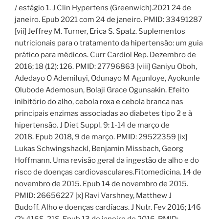
/ estágio 1. J Clin Hypertens (Greenwich).2021 24 de
janeiro. Epub 2021 com 24 de janeiro. PMID: 33491287
[vii] Jeffrey M. Turner, Erica S. Spatz. Suplementos
nutricionais para o tratamento da hipertensão: um guia
prático para médicos. Curr Cardiol Rep. Dezembro de
2016; 18 (12): 126. PMID: 27796863 [viii] Ganiyu Oboh,
Adedayo O Ademiluyi, Odunayo M Agunloye, Ayokunle
Olubode Ademosun, Bolaji Grace Ogunsakin. Efeito
inibitório do alho, cebola roxa e cebola branca nas
principais enzimas associadas ao diabetes tipo 2 e à
hipertensão. J Diet Suppl. 9: 1-14 de março de
2018. Epub 2018, 9 de março. PMID: 29522359 [ix]
Lukas Schwingshackl, Benjamin Missbach, Georg
Hoffmann. Uma revisão geral da ingestão de alho e do
risco de doenças cardiovasculares.Fitomedicina. 14 de
novembro de 2015. Epub 14 de novembro de 2015.
PMID: 26656227 [x] Ravi Varshney, Matthew J
Budoff. Alho e doenças cardíacas. J Nutr. Fev 2016; 146
(2): 416S-21S. Epub 13 de janeiro de 2016. PMID: