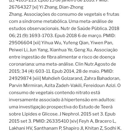
26764327 [xi] Yi Zhang, Dian-Zhong
Zhang. Associações do consumo de vegetais e frutas
com a síndrome metabólica. Uma meta-análise de
estudos observacionais. Nutr de Saúde Pública. 2018
06; 21 (9): 1693-1703. Epub 2018 6 de março. PMID:
29506604 [xii] Yihua Wu, Yufeng Qian, Yiwen Pan,
Peiwei Li, Jun Yang, Xianhua Ye, Geng Xu. Associação
entre ingestão de fibra alimentar e risco de doença
coronariana: uma meta-análise. Clin Nutr.Agosto de
2015; 34 (4): 603-11. Epub 2014, 28 de maio. PMID:
24929874 [xiii] Mahdieh Golzarand, Zahra Bahadoran,
Parvin Mirmiran, Azita Zadeh-Vakili, Fereidoun Azizi. O
consumo de vegetais contendo nitrato está
inversamente associado à hipertensão em adultos:
uma investigação prospectiva do Estudo de Teerã
sobre Lípides e Glicose. J Nephrol. 2015 set 3. Epub
2015 set 3. PMID: 26335410 [xiv] Feyh A, Bracero L,
Lakhani HV, Santhanam P, Shapiro JI, Khitan Z, Sodhi K.