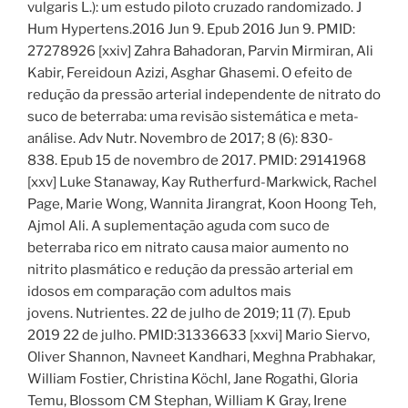
vulgaris L.): um estudo piloto cruzado randomizado. J
Hum Hypertens.2016 Jun 9. Epub 2016 Jun 9. PMID:
27278926 [xxiv] Zahra Bahadoran, Parvin Mirmiran, Ali
Kabir, Fereidoun Azizi, Asghar Ghasemi. O efeito de
redução da pressão arterial independente de nitrato do
suco de beterraba: uma revisão sistemática e meta-
análise. Adv Nutr. Novembro de 2017; 8 (6): 830-
838. Epub 15 de novembro de 2017. PMID: 29141968
[xxv] Luke Stanaway, Kay Rutherfurd-Markwick, Rachel
Page, Marie Wong, Wannita Jirangrat, Koon Hoong Teh,
Ajmol Ali. A suplementação aguda com suco de
beterraba rico em nitrato causa maior aumento no
nitrito plasmático e redução da pressão arterial em
idosos em comparação com adultos mais
jovens. Nutrientes. 22 de julho de 2019; 11 (7). Epub
2019 22 de julho. PMID:31336633 [xxvi] Mario Siervo,
Oliver Shannon, Navneet Kandhari, Meghna Prabhakar,
William Fostier, Christina Köchl, Jane Rogathi, Gloria
Temu, Blossom CM Stephan, William K Gray, Irene