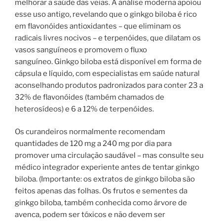
melhorar a saúde das veias. A análise moderna apoiou
esse uso antigo, revelando que o ginkgo biloba é rico
em flavonóides antioxidantes – que eliminam os
radicais livres nocivos – e terpenóides, que dilatam os
vasos sanguíneos e promovem o fluxo
sanguíneo. Ginkgo biloba está disponível em forma de
cápsula e líquido, com especialistas em saúde natural
aconselhando produtos padronizados para conter 23 a
32% de flavonóides (também chamados de
heterosídeos) e 6 a 12% de terpenóides.
Os curandeiros normalmente recomendam
quantidades de 120 mg a 240 mg por dia para
promover uma circulação saudável – mas consulte seu
médico integrador experiente antes de tentar ginkgo
biloba. (Importante: os extratos de ginkgo biloba são
feitos apenas das folhas. Os frutos e sementes da
ginkgo biloba, também conhecida como árvore de
avenca, podem ser tóxicos e não devem ser