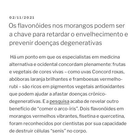
PUBLICADO
02/11/2021
EM
Os flavonóides nos morangos podem ser
a chave para retardar o envelhecimento e
prevenir doenças degenerativas
Há um ponto em que os especialistas em medicina
alternativa e ocidental concordam plenamente: frutas
e vegetais de cores vivas – como uvas Concord roxas,
abóboras laranja brilhantes e framboesas vermelho-
rubi – são ricos em pigmentos vegetais antioxidantes
que podem ajudar a afastar doenças crônico-
degenerativas. E a
pesquisa
acaba de revelar outro
benefício de “comer o arco-íris”. Dois flavonóides em
morangos vermelhos vibrantes, fisetina e quercetina,
foram reconhecidos por cientistas por sua capacidade
de destruir células “senis” no corpo.