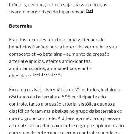
brócolis, cenoura, tofu ou soja , passas e maçãs,
[xv]
tiveram menor risco de hipertensão.
Beterraba
Estudos recentes têm foco uma variedade de
benefícios à saúde para a beterraba vermelha e seu
composto ativo betalaína – aumento da pressão
arterial e lipídios, efeitos antioxidantes,
antiinflamatórios, antidiabéticos e anti-
[xxi]
,
[xxii]
,
[xxiii]
obesidade.
Em uma revisão sistemática de 22 estudos, incluindo
650 suco de beterraba e 598 participantes do
controle, tanto a pressão arterial sistólica quanto a
diastólica foram mais baixas no grupo da beterraba do
que no grupo controle. A diferença média da pressão
arterial sistólica foi maior entre o grupo suplementado
com suco de beterraba e o grupo controle quando os