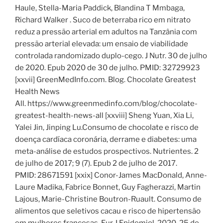
Haule, Stella-Maria Paddick, Blandina T Mmbaga,
Richard Walker . Suco de beterraba rico em nitrato
reduz a pressão arterial em adultos na Tanzânia com
pressão arterial elevada: um ensaio de viabilidade
controlada randomizado duplo-cego. J Nutr. 30 de julho
de 2020. Epub 2020 de 30 de julho. PMID: 32729923
[xxvii] GreenMedInfo.com. Blog. Chocolate Greatest
Health News
All. https://www.greenmedinfo.com/blog/chocolate-
greatest-health-news-all [xxviii] Sheng Yuan, Xia Li,
Yalei Jin, Jinping Lu.Consumo de chocolate e risco de
doença cardíaca coronária, derrame e diabetes: uma
meta-análise de estudos prospectivos. Nutrientes. 2
de julho de 2017; 9 (7). Epub 2 de julho de 2017.
PMID: 28671591 [xxix] Conor-James MacDonald, Anne-
Laure Madika, Fabrice Bonnet, Guy Fagherazzi, Martin
Lajous, Marie-Christine Boutron-Ruault. Consumo de
alimentos que seletivos cacau e risco de hipertensão
em mulheres francesas. Eur J Epidemiol. 2020, 25 de