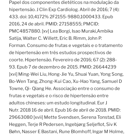
Papel dos componentes dietéticos na modulação da
hipertensão. J Clin Exp Cardiolog. Abril de 2016; 7 (4):
433. doi: 10,4172% 2F2155-9880,1000433. Epub
2016, 24 de abril. PMID: 27158555; PMCID:
PMC4857880. [xv] Lea Borgi, Isao Muraki,Ambika
Satija, Walter C. Willett, Eric B. Rimm, John P.
Forman. Consumo de frutas e vegetais e o tratamento
de hipertensão em três estudos prospectivos de
coorte. Hipertensão. Fevereiro de 2016; 67 (2): 288-
93. Epub 7 de dezembro de 2015. PMID: 26644239
[xvi] Ming-Wei Liu, Hong-Jie Yu, Shuai Yuan, Yong Song,
Bo-Wen Tang, Zhong-Kui Cao, Xu-Hao Yang, Samuel D
Towne, Qi- Qiang He. Associação entre o consumo de
frutas e vegetais e o risco de hipertensão entre
adultos chineses: um estudo longitudinal. Eur J
Nutr. 2018 16 de abril. Epub 16 de abril de 2018. PMID:
29663080 [xvii] Mette Svendsen, Serena Tonstad, Eli
Heggen, Terje R Pedersen, Ingebjørg Seljeflot, Siv K
Bøhn, Nasser E Bastani, Rune Blomhoff, Ingar M Holme,