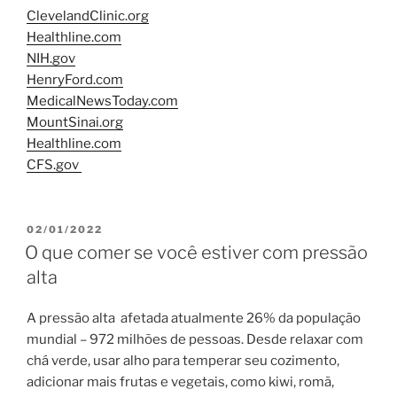
ClevelandClinic.org
Healthline.com
NIH.gov
HenryFord.com
MedicalNewsToday.com
MountSinai.org
Healthline.com
CFS.gov
PUBLICADO
02/01/2022
EM
O que comer se você estiver com pressão
alta
A pressão alta afetada atualmente 26% da população
mundial – 972 milhões de pessoas. Desde relaxar com
chá verde, usar alho para temperar seu cozimento,
adicionar mais frutas e vegetais, como kiwi, romã,