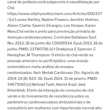
canal de potássio está subjacente à vasodilatação por
Chá
https://www.cellphysiolbiochem.com/Articles/000337
/ [iv] Louise Hartley, Nadine Flowers, Jennifer Holmes,
Aileen Clarke, Saverio Stranges, Lee Hooper, Karen
Rees.Chá verde e preto para prevenção primária de
doenças cardiovasculares. Cochrane Database Syst
Rev. 2013, 18 de junho (6): CD009934. Epub 2013, 18 de
junho. PMID: 23780706 [v] I Onakpoya, E Spencer, C
Heneghan, M Thompson. O efeito do chá verde na
pressão arterial e no perfil lipídico: uma revisão
sistemática e meta-análise de ensaios
randomizados. Nutr Metab Cardiovasc Dis. Agosto de
2014; 24 (8): 823-36. Epub 2014, 31 de janeiro. PMID:
24675010 [vi] Behzad Taati, Hamid Arazi, Jalal
Kheirkhah. Efeito da interação do consumo de chá
verde e do treinamento de resistência sobre os
parâmetros cardiovasculares ambulatoriais e de
consultório em mulheres com hipertensão normal alto