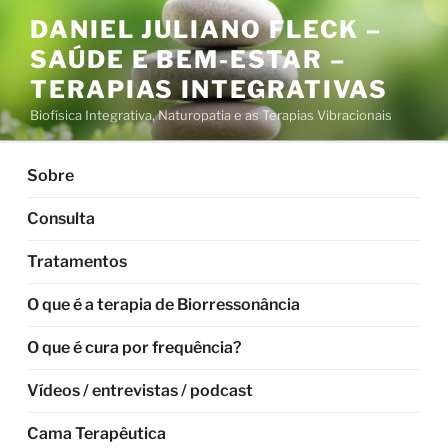
Pular
DANIEL JULIANO FLECK –
para
SAÚDE E BEM-ESTAR –
o
conteúdo
TERAPIAS INTEGRATIVAS
Biofísica Integrativa, Naturopatia e as Terapias Vibracionais
Sobre
Consulta
Tratamentos
O que é a terapia de Biorressonância
O que é cura por frequência?
Vídeos / entrevistas / podcast
Cama Terapêutica