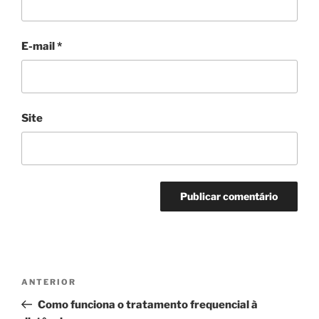
E-mail
*
Site
Navegação
Post
ANTERIOR
de
anterior
Como funciona o tratamento frequencial à
Post