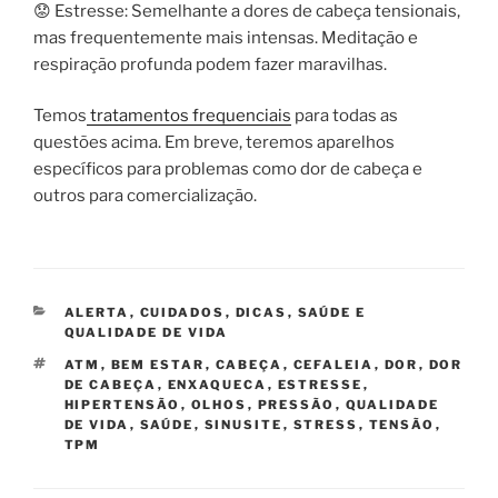
😟 Estresse: Semelhante a dores de cabeça tensionais,
mas frequentemente mais intensas. Meditação e
respiração profunda podem fazer maravilhas.
Temos
tratamentos frequenciais
para todas as
questões acima. Em breve, teremos aparelhos
específicos para problemas como dor de cabeça e
outros para comercialização.
CATEGORIAS
ALERTA
,
CUIDADOS
,
DICAS
,
SAÚDE E
QUALIDADE DE VIDA
TAGS
ATM
,
BEM ESTAR
,
CABEÇA
,
CEFALEIA
,
DOR
,
DOR
DE CABEÇA
,
ENXAQUECA
,
ESTRESSE
,
HIPERTENSÃO
,
OLHOS
,
PRESSÃO
,
QUALIDADE
DE VIDA
,
SAÚDE
,
SINUSITE
,
STRESS
,
TENSÃO
,
TPM