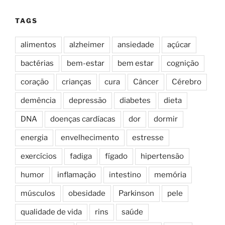
TAGS
alimentos
alzheimer
ansiedade
açúcar
bactérias
bem-estar
bem estar
cognição
coração
crianças
cura
Câncer
Cérebro
demência
depressão
diabetes
dieta
DNA
doenças cardíacas
dor
dormir
energia
envelhecimento
estresse
exercícios
fadiga
fígado
hipertensão
humor
inflamação
intestino
memória
músculos
obesidade
Parkinson
pele
qualidade de vida
rins
saúde