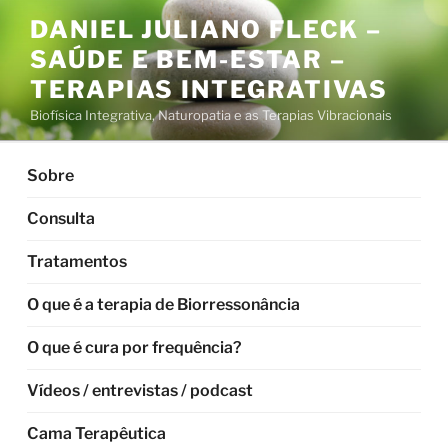
Pular
DANIEL JULIANO FLECK –
para
SAÚDE E BEM-ESTAR –
o
conteúdo
TERAPIAS INTEGRATIVAS
Biofísica Integrativa, Naturopatia e as Terapias Vibracionais
Sobre
Consulta
Tratamentos
O que é a terapia de Biorressonância
O que é cura por frequência?
Vídeos / entrevistas / podcast
Cama Terapêutica