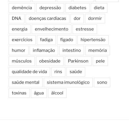
demência
depressão
diabetes
dieta
DNA
doenças cardíacas
dor
dormir
energia
envelhecimento
estresse
exercícios
fadiga
fígado
hipertensão
humor
inflamação
intestino
memória
músculos
obesidade
Parkinson
pele
qualidade de vida
rins
saúde
saúde mental
sistema imunológico
sono
toxinas
água
álcool