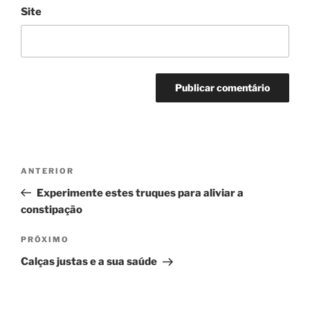
Site
Navegação
Post
ANTERIOR
de
anterior
Experimente estes truques para aliviar a
Post
constipação
Próximo
PRÓXIMO
post
Calças justas e a sua saúde