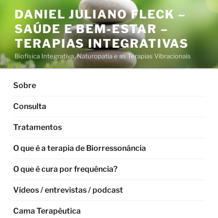
Pular
DANIEL JULIANO FLECK –
para
SAÚDE E BEM-ESTAR –
o
conteúdo
TERAPIAS INTEGRATIVAS
Biofísica Integrativa, Naturopatia e as Terapias Vibracionais
Sobre
Consulta
Tratamentos
O que é a terapia de Biorressonância
O que é cura por frequência?
Vídeos / entrevistas / podcast
Cama Terapêutica