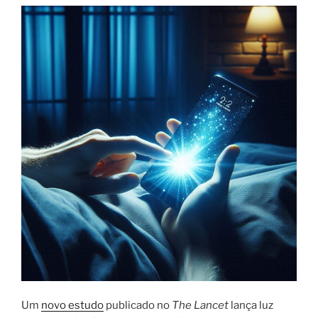
Um
novo estudo
publicado no
The Lancet
lança luz